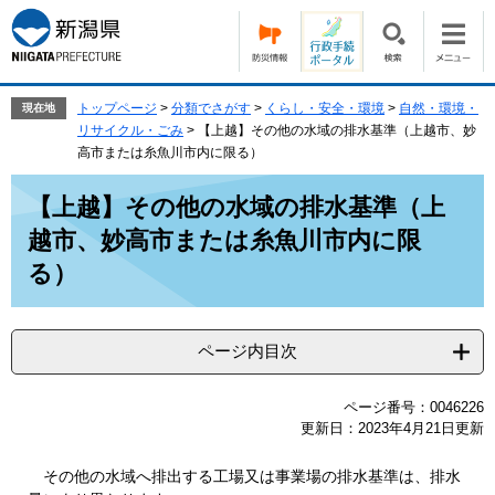
ペ
メ
ー
ニ
ジ
ュ
の
ー
先
を
トップページ
>
分類でさがす
>
くらし・安全・環境
>
自然・環境・
現在地
頭
飛
リサイクル・ごみ
>
【上越】その他の水域の排水基準（上越市、妙
で
ば
高市または糸魚川市内に限る）
す。
し
本
て
【上越】その他の水域の排水基準（上
文
本
越市、妙高市または糸魚川市内に限
文
へ
る）
ページ内目次
ページ番号：0046226
更新日：2023年4月21日更新
その他の水域へ排出する工場又は事業場の排水基準は、排水