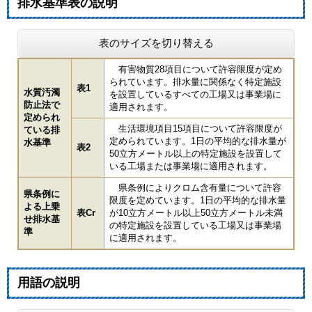
排水基準表の説明
表のサイズを切り替える
有害物質28項目について許容限度が定め
られています。排水量に関係なく特定施設
表1
水質汚濁
を設置しているすべての工場又は事業場に
防止法で
適用されます。
定められ
生活環境項目15項目について許容限度が
ている排
定められています。1日の平均的な排水量が
水基準
表2
50立方メートル以上の特定施設を設置して
いる工場または事業場に適用されます。
県条例によりクロム含有量について許容
県条例に
限度を定めています。1日の平均的な排水量
よる上乗
表Cr
が10立方メートル以上50立方メートル未満
せ排水基
の特定施設を設置している工場又は事業場
準
に適用されます。
用語の説明