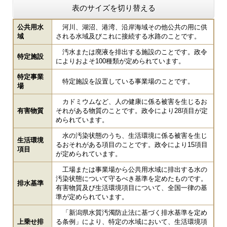
表のサイズを切り替える
公共用水
河川、湖沼、港湾、沿岸海域その他公共の用に供
域
される水域及びこれに接続する水路のことです。
汚水または廃液を排出する施設のことです。政令
特定施設
によりおよそ100種類が定められています。
特定事業
特定施設を設置している事業場のことです。
場
カドミウムなど、人の健康に係る被害を生じるお
有害物質
それがある物質のことです。政令により28項目が定
められています。
水の汚染状態のうち、生活環境に係る被害を生じ
生活環境
るおそれがある項目のことです。政令により15項目
項目
が定められています。
工場または事業場から公共用水域に排出する水の
汚染状態について守るべき基準を定めたものです。
排水基準
有害物質及び生活環境項目について、全国一律の基
準が定められています。
「新潟県水質汚濁防止法に基づく排水基準を定め
上乗せ排
る条例」により、特定の水域において、生活環境項