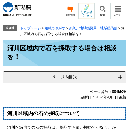
ペ
メ
ー
ニ
ジ
ュ
の
ー
先
を
トップページ
>
組織でさがす
>
糸魚川地域振興局 地域整備部
>
河
現在地
頭
飛
川区域内で石を採取する場合は相談を！
で
ば
本
す。
し
河川区域内で石を採取する場合は相談
文
て
を！
本
文
へ
ページ内目次
ページ番号：0045526
更新日：2024年4月1日更新
河川区域内の石の採取について
河川区域内での石の採取は、採取する量が極めて少なく、か