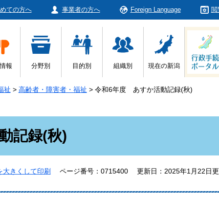
めての方へ
事業者の方へ
Foreign Language
閲
情報
分野別
目的別
組織別
現在の新潟
福祉
>
高齢者・障害者・福祉
>
令和6年度 あすか活動記録(秋)
動記録(秋)
を大きくして印刷
ページ番号：0715400
更新日：2025年1月22日