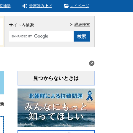
覧補助
音声読み上げ
マイページ
詳細検索
サイト内検索
Google
カ
ス
タ
ム
検
索
見つからないときは
更新