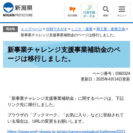
ペ
メ
ー
ニ
ジ
ュ
の
ー
先
を
トップページ
>
分類でさがす
>
しごと・産業
>
商工業・産業立地
>
現在地
頭
飛
新事業チャレンジ支援事業補助金のページは移行しました。
で
ば
本
す。
し
新事業チャレンジ支援事業補助金のペ
文
て
ージは移行しました。
本
文
へ
ページ番号：0360324
更新日：2025年4月14日更新
「新事業チャレンジ支援事業補助金」に関するページは、下記
リンク先に移行しました。
ブラウザの「ブックマーク」「お気に入り」などに登録されて
いる場合は、URLの変更をお願いします。
https://www.pref.niigata.lg.jp/sec/sangyoseisaku/challenge2021