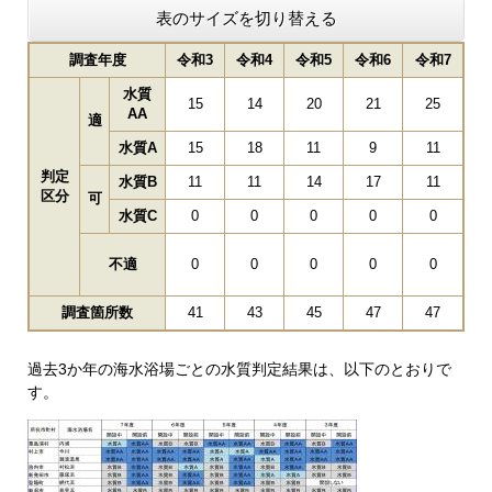
表のサイズを切り替える
調査年度
令和3
令和4
令和5
令和6
令和7
水質
15
14
20
21
25
AA
適
水質A
15
18
11
9
11
判定
水質B
11
11
14
17
11
区分
可
水質C
0
0
0
0
0
不適
0
0
0
0
0
調査箇所数
41
43
45
47
47
過去3か年の海水浴場ごとの水質判定結果は、以下のとおりで
す。