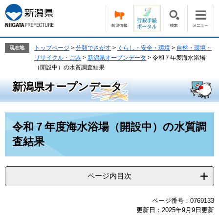
ペ
メ
ー
ニ
ジ
ュ
の
ー
先
を
トップページ
>
分類でさがす
>
くらし・安全・環境
>
自然・環境・
現在地
頭
飛
リサイクル・ごみ
>
新潟県オープンデータ
>
令和７年度海水浴場
で
ば
（開設中）の水質調査結果
す。
し
新潟県オープンデータ
て
本
文
本
へ
令和７年度海水浴場（開設中）の水質調
文
査結果
ページ内目次
ページ番号：0769133
更新日：2025年9月9日更新