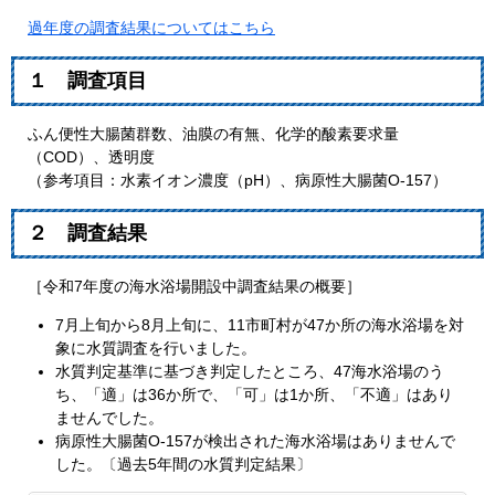
過年度の調査結果についてはこちら
１ 調査項目
ふん便性大腸菌群数、油膜の有無、化学的酸素要求量
（COD）、透明度
（参考項目：水素イオン濃度（pH）、病原性大腸菌O-157）
２ 調査結果
［令和7年度の海水浴場開設中調査結果の概要］
7月上旬から8月上旬に、11市町村が47か所の海水浴場を対
象に水質調査を行いました。
水質判定基準に基づき判定したところ、47海水浴場のう
ち、「適」は36か所で、「可」は1か所、「不適」はあり
ませんでした。
病原性大腸菌O-157が検出された海水浴場はありませんで
した。〔過去5年間の水質判定結果〕