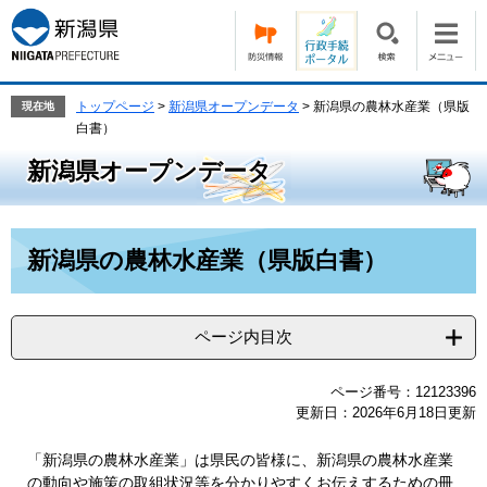
ペ
メ
ー
ニ
ジ
ュ
の
ー
先
を
トップページ
>
新潟県オープンデータ
>
新潟県の農林水産業（県版
現在地
頭
飛
白書）
で
ば
新潟県オープンデータ
す。
し
て
本
文
本
新潟県の農林水産業（県版白書）
へ
文
ページ内目次
ページ番号：12123396
更新日：2026年6月18日更新
「新潟県の農林水産業」は県民の皆様に、新潟県の農林水産業
の動向や施策の取組状況等を分かりやすくお伝えするための冊