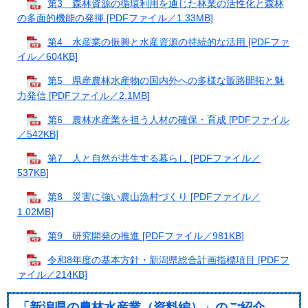
第3 森林資源の循環利用を通じた林業の活性化と森林
の多面的機能の発揮 [PDFファイル／1.33MB]
第4 水産業の振興と水産資源の持続的な活用 [PDFファ
イル／604KB]
第5 県産農林水産物の国内外への多様な販路開拓と魅
力発信 [PDFファイル／2.1MB]
第6 農林水産業を担う人材の確保・育成 [PDFファイル
／542KB]
第7 人と自然が共生する暮らし [PDFファイル／
537KB]
第8 災害に強い農山漁村づくり [PDFファイル／
1.02MB]
第9 研究開発の推進 [PDFファイル／981KB]
令和8年度の基本方針・新潟県総合計画指標項目 [PDFフ
ァイル／214KB]
「新潟県の農林水産業（資料編）」のご紹介