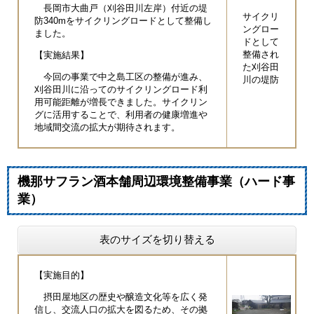
長岡市大曲戸（刈谷田川左岸）付近の堤
サイクリ
防340mをサイクリングロードとして整備し
ングロー
ました。
ドとして
整備され
【実施結果】
た刈谷田
今回の事業で中之島工区の整備が進み、
川の堤防
刈谷田川に沿ってのサイクリングロード利
用可能距離が増長できました。サイクリン
グに活用することで、利用者の健康増進や
地域間交流の拡大が期待されます。
機那サフラン酒本舗周辺環境整備事業（ハード事
業）
表のサイズを切り替える
【実施目的】
摂田屋地区の歴史や醸造文化等を広く発
信し、交流人口の拡大を図るため、その拠