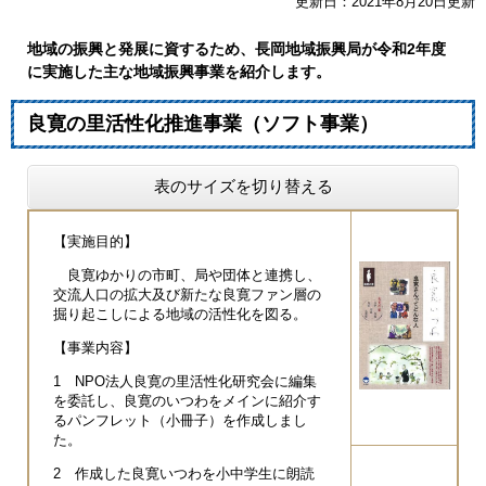
更新日：2021年8月20日更新
地域の振興と発展に資するため、長岡地域振興局が令和2年度
に実施した主な地域振興事業を紹介します。
良寛の里活性化推進事業（ソフト事業）
表のサイズを切り替える
【実施目的】
良寛ゆかりの市町、局や団体と連携し、
交流人口の拡大及び新たな良寛ファン層の
掘り起こしによる地域の活性化を図る。
【事業内容】
1 NPO法人良寛の里活性化研究会に編集
を委託し、良寛のいつわをメインに紹介す
るパンフレット（小冊子）を作成しまし
た。
2 作成した良寛いつわを小中学生に朗読