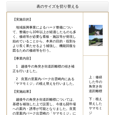
表のサイズを切り替える
【実施目的】
地域振興事業によるハード整備につい
て、整備から10年以上が経過したものも多
く、修繕等が必要な看板・施設等が発現し
始めていることから、本来の目的・役割を
より長く果たせるよう補強し、機能回復を
図るための修繕等を行う。
【事業内容】
1 越後牛の角突き街道距離標の傾き補
正を行いました。
上：修繕
2 良寛の里案内パーク出雲崎内にある
した牛の
「ヤマモミジ」の植え替えを行いました。
角突き街
道距離標
【実施結果】
下：植え
越後牛の角突き街道距離標については、
替えした
基礎を補強した上で設置し、今後も闘牛場
ヤマモミ
への案内・誘導が可能となりました。良寛
ジ
の里案内パーク出雲崎の「ヤマモミジ」に