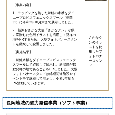
【事業内容】
1 ラッピングを施した錦鯉の水槽をダイ
エープロビスフェニックスプール（長岡
市）に令和2年10月末まで展示しました。
2 新潟おさかな大使「さかなクン」が県
に寄贈した色紙イラストを活用して発祥の
さかなク
地をPRするため、大型フォトバナースタン
ンのイラ
ドを継続して設置しました。
ストを使
用したフ
【実施結果】
ォトバナ
錦鯉水槽をダイエープロビスフェニック
ースタン
スプールにて継続して展示し、新潟県が錦
ド
鯉発祥の地であることをPRしました。大型
フォトバナースタンドは錦鯉関連施設やイ
ベント等で継続して展示し、令和3年度も
PR活動していきます。
長岡地域の魅力発信事業（ソフト事業）