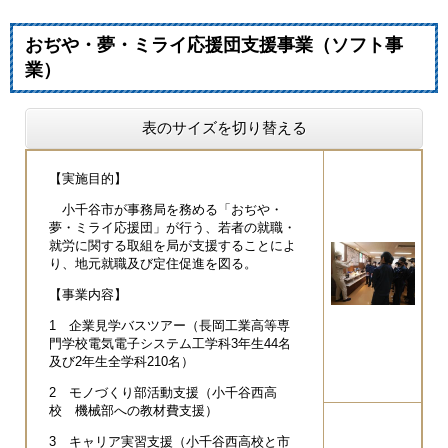
おぢや・夢・ミライ応援団支援事業（ソフト事
業）
表のサイズを切り替える
【実施目的】
小千谷市が事務局を務める「おぢや・
夢・ミライ応援団」が行う、若者の就職・
就労に関する取組を局が支援することによ
り、地元就職及び定住促進を図る。
【事業内容】
1 企業見学バスツアー（長岡工業高等専
門学校電気電子システム工学科3年生44名
及び2年生全学科210名）
2 モノづくり部活動支援（小千谷西高
校 機械部への教材費支援）
3 キャリア実習支援（小千谷西高校と市