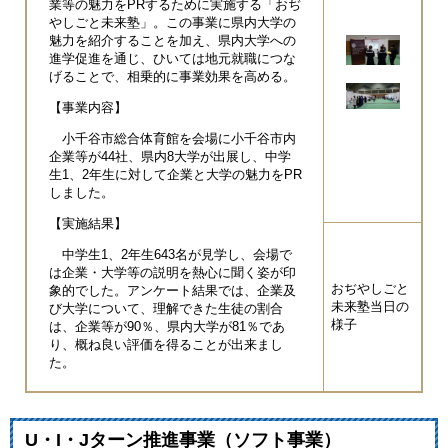
業等の魅力をPRするために実施する「おぢ
やしごと未来塾」。この事業に県内大学の
魅力を紹介することを加え、県内大学への
進学促進を通じ、ひいては地元就職につな
げることで、相乗的に事業効果を高める。
【事業内容】
小千谷市総合体育館を会場に小千谷市内
企業等が44社、県内8大学が出展し、中学
生1、2年生に対して企業と大学の魅力をPR
しました。
【実施結果】
中学生1、2年生643名が見学し、会場で
は企業・大学等の説明を熱心に聞く姿が印
おぢやしごと
象的でした。アンケート結果では、企業及
未来塾当日の
び大学について、理解できた生徒の割合
様子
は、企業等が90％、県内大学が81％であ
り、概ね良い評価を得ることが出来まし
た。
U・I・Jターン推進事業（ソフト事業）