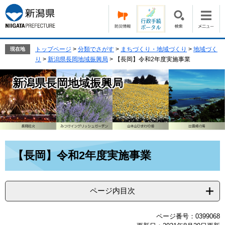
ペ
メ
ー
ニ
ジ
ュ
の
ー
先
を
トップページ
>
分類でさがす
>
まちづくり・地域づくり
>
地域づく
現在地
頭
飛
り
>
新潟県長岡地域振興局
>
【長岡】令和2年度実施事業
で
ば
す。
し
新潟県長岡地域振興局
て
本
文
へ
本
【長岡】令和2年度実施事業
文
ページ内目次
ページ番号：0399068