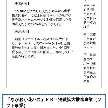
上：
【事業内容】
Youtube
を活用し
Youtubeを活用したえだまめ早食い選手
たえだま
権の開催や、えだまめ栽培キットの制作や
め早食い
販売及びホームページやSNSを活用した長
選手権の
岡産えだまめのPR等を行いました。
様子
【実施結果】
中：製作
したえだ
新型コロナウイルス感染症の拡大によ
まめ栽培
り、ホームページやYoutubeを活用した情
キット
報発信を中心に取り組みました。令和3年
度も新しい生活様式に配慮し、継続してPR
下：首都
活動を行います。
圏のスー
パーで販
売された
長岡産え
だまめの
ＰＲ
「ながおか花ハス」ＰＲ・消費拡大推進事業（ソ
フト事業）