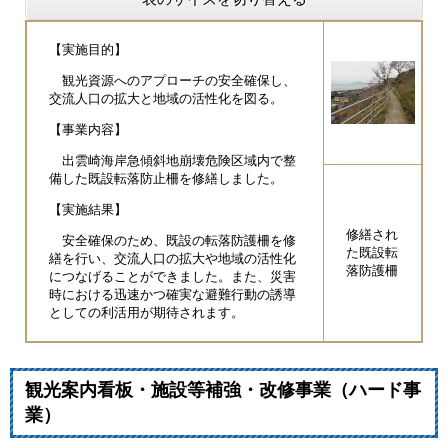
【実施目的】
観光資源へのアプローチの安全確保し、
交流人口の拡大と地域の活性化を図る。
【事業内容】
出雲崎海岸急傾斜地崩壊危険区域内で整
備した既設転落防止柵を修繕しました。
【実施結果】
修繕され
安全確保のため、既設の転落防護柵を修
た既設転
繕を行い、交流人口の拡大や地域の活性化
落防護柵
につなげることができました。また、災害
時における迅速かつ確実な避難行動の誘導
としての利活用が期待されます。
観光案内看板・施設等補強・改修事業（ハード事
業）