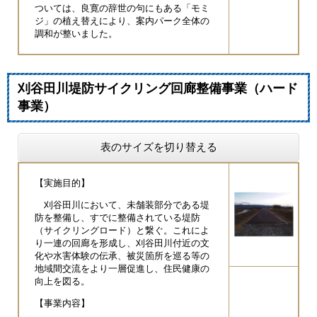
ついては、良寛の辞世の句にもある「モミ
ジ」の植え替えにより、案内パーク全体の
調和が整いました。
刈谷田川堤防サイクリング回廊整備事業（ハード
事業）
表のサイズを切り替える
【実施目的】
刈谷田川において、未舗装部分である堤
防を整備し、すでに整備されている堤防
（サイクリングロード）と繋ぐ。これによ
り一連の回廊を形成し、刈谷田川付近の文
化や水害体験の伝承、被災箇所を巡る等の
地域間交流をより一層促進し、住民健康の
向上を図る。
【事業内容】