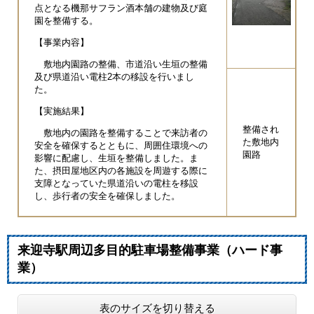
点となる機那サフラン酒本舗の建物及び庭
園を整備する。
【事業内容】
敷地内園路の整備、市道沿い生垣の整備
及び県道沿い電柱2本の移設を行いまし
た。
【実施結果】
整備され
敷地内の園路を整備することで来訪者の
た敷地内
安全を確保するとともに、周囲住環境への
園路
影響に配慮し、生垣を整備しました。ま
た、摂田屋地区内の各施設を周遊する際に
支障となっていた県道沿いの電柱を移設
し、歩行者の安全を確保しました。
来迎寺駅周辺多目的駐車場整備事業（ハード事
業）
表のサイズを切り替える