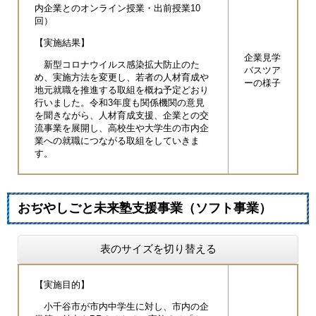
内企業とのオンライン授業・出前授業10
回）
【実施結果】
企業見学
新型コロナウイルス感染拡大防止のた
バスツア
め、実施方法を変更し、若者の人材育成や
ーの様子
地元就職を推進する取組を概ね予定どおり
行いました。令和3年度も関係機関の意見
を聞きながら、人材育成支援、企業との交
流事業を展開し、高校生や大学生の市内企
業への就職につながる取組をしていきま
す。
おぢやしごと未来塾支援事業（ソフト事業）
表のサイズを切り替える
【実施目的】
小千谷市が市内中学生に対し、市内の企