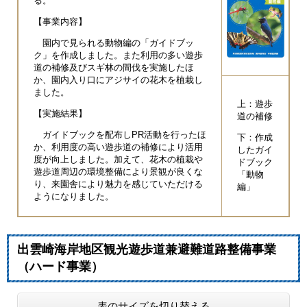
る。
【事業内容】
園内で見られる動物編の「ガイドブッ
ク」を作成しました。また利用の多い遊歩
道の補修及びスギ林の間伐を実施したほ
か、園内入り口にアジサイの花木を植栽し
ました。
上：遊歩
【実施結果】
道の補修
ガイドブックを配布しPR活動を行ったほ
下：作成
か、利用度の高い遊歩道の補修により活用
したガイ
度が向上しました。加えて、花木の植栽や
ドブック
遊歩道周辺の環境整備により景観が良くな
「動物
り、来園舎により魅力を感じていただける
編」
ようになりました。
出雲崎海岸地区観光遊歩道兼避難道路整備事業
（ハード事業）
表のサイズを切り替える