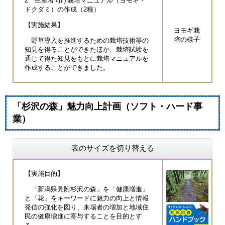
2 生産者向け栽培マニュアル（ヨモギ・
ドクダミ）の作成（2種）
【実施結果】
ヨモギ栽
培の様子
野草導入を推進するための栽培技術等の
知見を得ることができたほか、栽培試験を
通じて得た知見をもとに栽培マニュアルを
作成することができました。
「杉沢の森」魅力向上計画（ソフト・ハード事
業）
表のサイズを切り替える
【実施目的】
「新潟県見附杉沢の森」を「健康増進」
と「花」をキーワードに魅力の向上と情報
発信の強化を図り、来場者の増加と地域住
民の健康増進に寄与することを目的とす