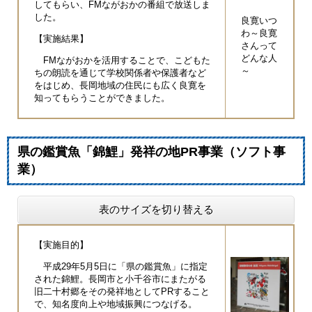
してもらい、FMながおかの番組で放送しま
した。
良寛いつ
わ～良寛
【実施結果】
さんって
どんな人
FMながおかを活用することで、こどもた
～
ちの朗読を通じて学校関係者や保護者など
をはじめ、長岡地域の住民にも広く良寛を
知ってもらうことができました。
県の鑑賞魚「錦鯉」発祥の地PR事業（ソフト事
業）
表のサイズを切り替える
【実施目的】
平成29年5月5日に「県の鑑賞魚」に指定
された錦鯉。長岡市と小千谷市にまたがる
旧二十村郷をその発祥地としてPRすること
で、知名度向上や地域振興につなげる。