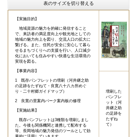
表のサイズを切り替える
【実施目的】
地域資源の魅力を的確に発信すること
で、来訪者の満足度向上や観光地としての
地域の魅力向上を図り、交流人口の拡大に
繋げる。また、住民が安全に安心して暮ら
せるまちづくりへの支援を行い、人口減少
化においても住みやすい快適な生活環境の
実現を図る。
【事業内容】
1 既存パンフレットの増刷（河井継之助
の足跡をたずねて・良寛八十八カ所めぐ
り・二十村郷ガイドマップ）
増刷した
パンフレ
2 良寛の里案内パーク案内板の修理
ット（河
井継之助
【実施結果】
の足跡を
たずね
既存パンフレットは3種類を増刷しまし
て）
た。今後も関係機関と連携して配布する
等、長岡地域の魅力発信のツールとして効
果的に活用していきます。