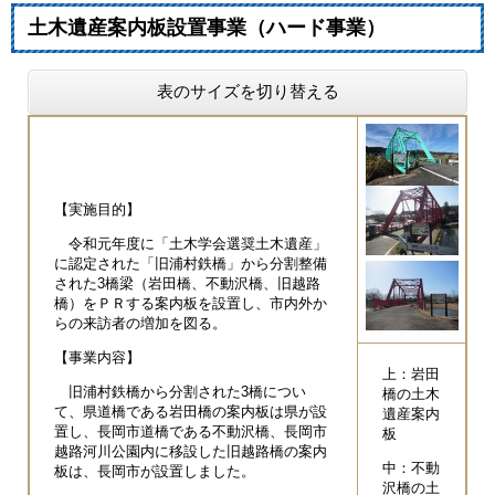
土木遺産案内板設置事業（ハード事業）
表のサイズを切り替える
【実施目的】
令和元年度に「土木学会選奨土木遺産」
に認定された「旧浦村鉄橋」から分割整備
された3橋梁（岩田橋、不動沢橋、旧越路
橋）をＰＲする案内板を設置し、市内外か
らの来訪者の増加を図る。
【事業内容】
上：岩田
旧浦村鉄橋から分割された3橋につい
橋の土木
て、県道橋である岩田橋の案内板は県が設
遺産案内
置し、長岡市道橋である不動沢橋、長岡市
板
越路河川公園内に移設した旧越路橋の案内
中：不動
板は、長岡市が設置しました。
沢橋の土