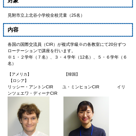
対象
見附市立上北谷小学校全校児童（25名）
内容
各国の国際交流員（CIR）が複式学級※の各教室にて20分ずつ
ローテーションで講座を行います。
※１・２学年（７名）、３・４学年（12名）、５・６学年（６
名）
【アメリカ】 【韓国】
【ロシア】
リッシー・アントンCIR​ ユ・ミンヒョンCIR イリ
ンツェエワ・ディーナCIR​