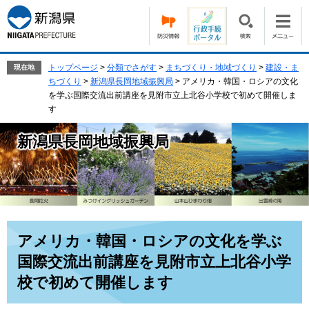
ペ
メ
ー
ニ
ジ
ュ
の
ー
先
を
トップページ
>
分類でさがす
>
まちづくり・地域づくり
>
建設・ま
現在地
頭
飛
ちづくり
>
新潟県長岡地域振興局
>
アメリカ・韓国・ロシアの文化
で
ば
を学ぶ国際交流出前講座を見附市立上北谷小学校で初めて開催しま
す。
し
す
て
本
新潟県長岡地域振興局
文
へ
本
アメリカ・韓国・ロシアの文化を学ぶ
文
国際交流出前講座を見附市立上北谷小学
校で初めて開催します