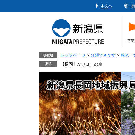
ペ
メ
本文へ
初
ー
ニ
ジ
ュ
の
ー
先
を
頭
飛
防災
で
ば
す。
し
トップページ
>
分類でさがす
>
観光・
現在地
て
【長岡】かけはしの森
本
文
新潟県長岡地域振興
へ