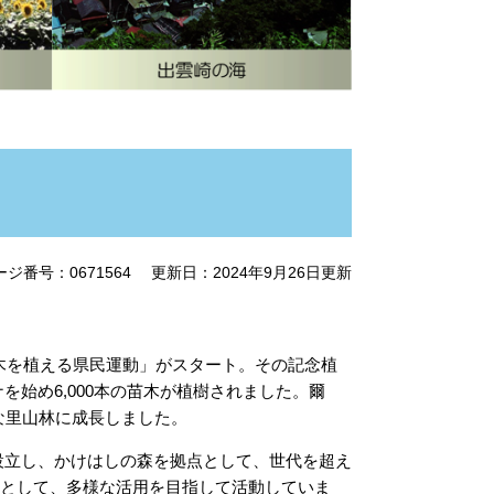
ージ番号：0671564
更新日：2024年9月26日更新
…木を植える県民運動」がスタート。その記念植
始め6,000本の苗木が植樹されました。爾
な里山林に成長しました。
設立し、かけはしの森を拠点として、世代を超え
」として、多様な活用を目指して活動していま