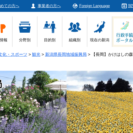
めての方へ
事業者の方へ
Foreign Language
閲
情報
分野別
目的別
組織別
現在の新潟
文化・スポーツ
>
観光
>
新潟県長岡地域振興局
>
【長岡】かけはしの森
局