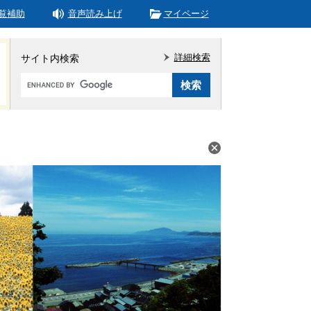
覧補助
音声読み上げ
マイページ
詳細検索
サイト内検索
Google
カ
ス
タ
ム
検
索