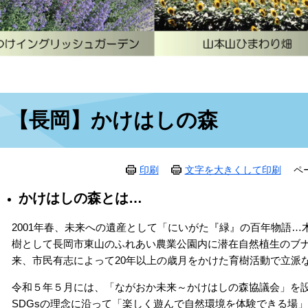
本
【長岡】かけはしの森
文
印刷
文字を大きくして印刷
ペ
かけはしの森とは…
2001年春、未来への遺産として「にいがた『緑』の百年物語
樹として長岡市東山のふれあい農業公園内に潜在自然植生のブナを
来、市民有志によって20年以上の歳月をかけた育樹活動で立派
令和５年５月には、「ながおか未来～かけはしの森協議会」を
SDGsの理念に沿って「楽しく遊んで自然環境を体験できる場