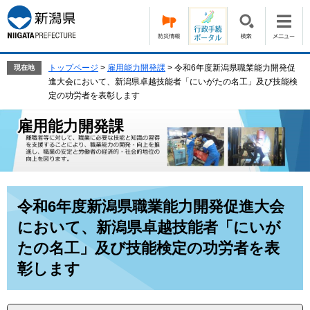
ペ
メ
ー
ニ
ジ
ュ
の
ー
先
を
トップページ
>
雇用能力開発課
>
令和6年度新潟県職業能力開発促
現在地
頭
飛
進大会において、新潟県卓越技能者「にいがたの名工」及び技能検
で
ば
定の功労者を表彰します
す。
し
雇用能力開発課
て
本
文
へ
本
令和6年度新潟県職業能力開発促進大会
文
において、新潟県卓越技能者「にいが
たの名工」及び技能検定の功労者を表
彰します