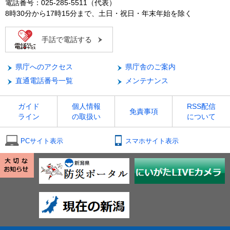
電話番号：025-285-5511（代表）
8時30分から17時15分まで、土日・祝日・年末年始を除く
手話で電話する
県庁へのアクセス
県庁舎のご案内
直通電話番号一覧
メンテナンス
ガイド
個人情報
RSS配信
免責事項
ライン
の取扱い
について
PCサイト表示
スマホサイト表示