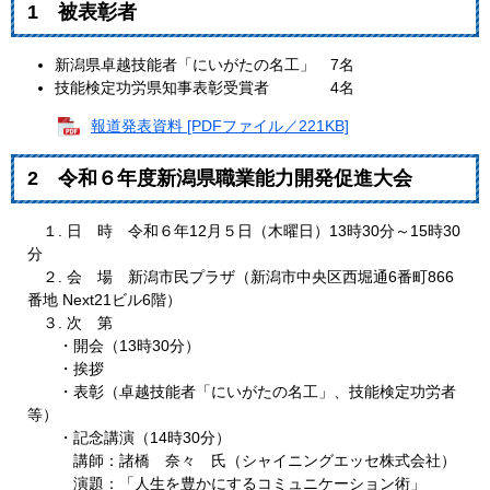
1 被表彰者
新潟県卓越技能者「にいがたの名工」 7名
技能検定功労県知事表彰受賞者 4名
報道発表資料 [PDFファイル／221KB]
2 令和６年度新潟県職業能力開発促進大会
１. 日 時 令和６年12月５日（木曜日）13時30分～15時30
分
２. 会 場 新潟市民プラザ（新潟市中央区西堀通6番町866
番地 Next21ビル6階）
３. 次 第
・開会（13時30分）
・挨拶
・表彰（卓越技能者「にいがたの名工」、技能検定功労者
等）
・記念講演（14時30分）
講師：諸橋 奈々 氏（シャイニングエッセ株式会社）
演題：「人生を豊かにするコミュニケーション術」