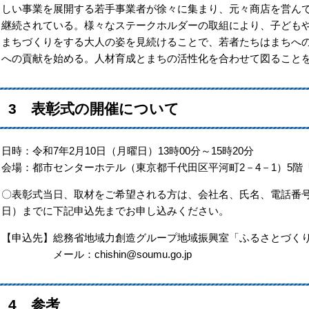
しい事業を展開する若手事業者が徐々に集まり、元々商店を営ん
継続されている。様々なステークホルダーの取組により、子ども
まちづくりをする大人の姿を見続けることで、若者たちはまちへ
への貢献を始める。人材育成とまちの活性化を合わせて図ること
3 表彰式の開催について
日時：令和7年2月10日（月曜日）13時00分～15時20分
会場：都市センターホテル（東京都千代田区平河町2－4－1）5階
〇表彰式当日、取材をご希望される方は、会社名、氏名、電話番号
日）までに下記申込先までお申し込みください。
【申込先】総務省地域力創造グループ地域振興室「ふるさとづく
​ メール：chishin@soumu.go.jp
4 参考