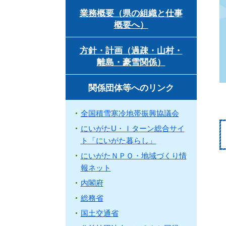
業務概要（県の組織と仕事
概要へ）
方針・計画（過疎・山村・
離島・豪雪関係）
関係団体等へのリンク
全国積雪寒冷地帯振興協議会
にいがたU・Ｉターン総合サイ
ト「にいがた暮らし」
にいがたＮＰＯ・地域づくり情
報ネット
内閣府
総務省
国土交通省