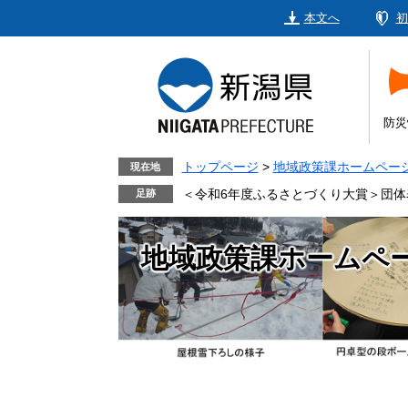
ペ
メ
本文へ
初
ー
ニ
ジ
ュ
の
ー
先
を
頭
飛
防災
で
ば
す。
し
トップページ
>
地域政策課ホームペー
現在地
て
＜令和6年度ふるさとづくり大賞＞団
本
文
地域政策課ホームペ
へ