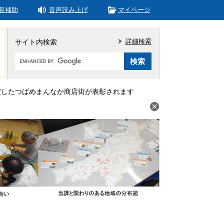
覧補助
音声読み上げ
マイページ
詳細検索
サイト内検索
Google
カ
ス
タ
賞したつばめまんなか商店街が表彰されます
ム
検
索