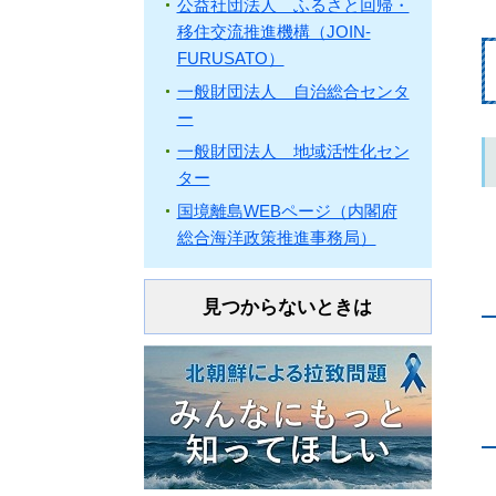
公益社団法人 ふるさと回帰・
移住交流推進機構（JOIN-
FURUSATO）
一般財団法人 自治総合センタ
ー
一般財団法人 地域活性化セン
ター
国境離島WEBページ（内閣府
総合海洋政策推進事務局）
見つからないときは