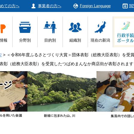
めての方へ
事業者の方へ
Foreign Language
閲
情報
分野別
目的別
組織別
現在の新潟
ジ
>
＜令和6年度ふるさとづくり大賞＞団体表彰（総務大臣表彰）を受
体表彰（総務大臣表彰）を受賞したつばめまんなか商店街が表彰されます
ージ