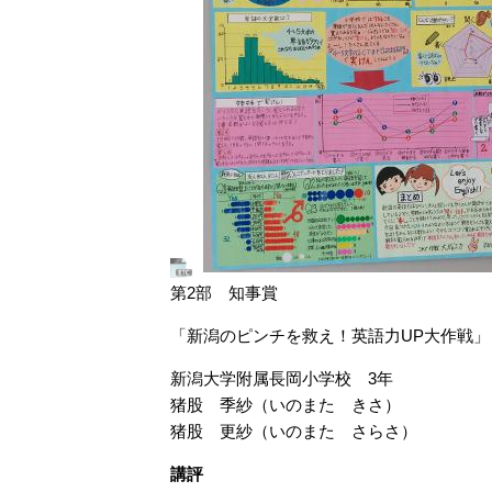
第2部 知事賞
「新潟のピンチを救え！英語力UP大作戦」
新潟大学附属長岡小学校 3年
猪股 季紗（いのまた きさ）
​猪股 更紗（いのまた さらさ）
講評