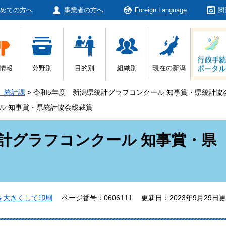
めての方へ
事業者の方へ
Foreign Language
閲
情報
分野別
目的別
組織別
現在の新潟
 統計課
>
令和5年度 新潟県統計グラフコンクール 知事賞・県統計協
ル 知事賞・県統計協会総裁賞
計グラフコンクール 知事賞・県
を大きくして印刷
ページ番号：0606111
更新日：2023年9月29日