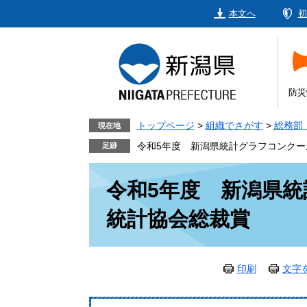
ペ
メ
本文へ
初
ー
ニ
ジ
ュ
の
ー
先
を
頭
飛
防災
で
ば
す。
し
トップページ
>
組織でさがす
>
総務部
現在地
て
令和5年度 新潟県統計グラフコンクー
本
本
文
令和5年度 新潟県統
文
へ
統計協会総裁賞
印刷
文字