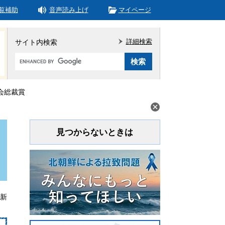
覧補助
音声読み上げ
マイページ
詳細検索
サイト内検索
Google
カ
ス
タ
会総裁賞
ム
検
索
見つからないときは
更新