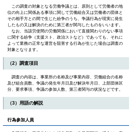
この調査の対象となる労働争議とは、原則として労働者の地
位の向上に関係ある事項に関して労働組合又は労働者の団体と
その相手方との間で生じた紛争のうち、争議行為が現実に発生
したもの又は解決のために第三者が関与したものをいいます。
なお、当該労使間の労働関係において直接関わりのない事項
に関する紛争（支援スト、政治ストなど）であっても、それに
よって業務の正常な運営を阻害する行為が生じた場合は調査の
対象となります。
（2）調査項目
調査の内容は、事業所の名称及び事業内容、労働組合の名称
及び組合員数、争議の発生年月日及び解決年月日、上部団体区
分、要求事項、争議の参加人数、第三者関与の状況などです。
（3）用語の解説
行為参加人員