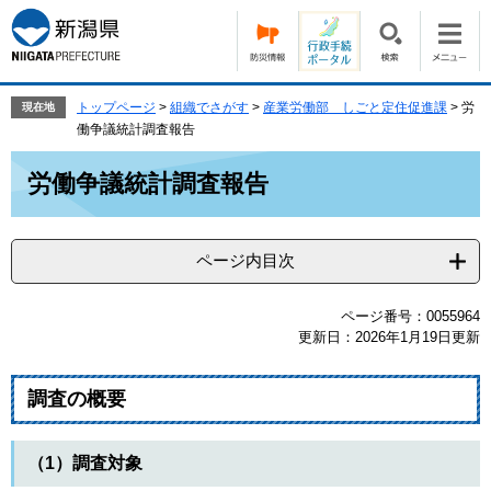
ペ
メ
ー
ニ
ジ
ュ
の
ー
先
を
トップページ
>
組織でさがす
>
産業労働部 しごと定住促進課
>
労
現在地
頭
飛
働争議統計調査報告
で
ば
本
す。
し
労働争議統計調査報告
文
て
本
文
ページ内目次
へ
ページ番号：0055964
更新日：2026年1月19日更新
調査の概要
（1）調査対象