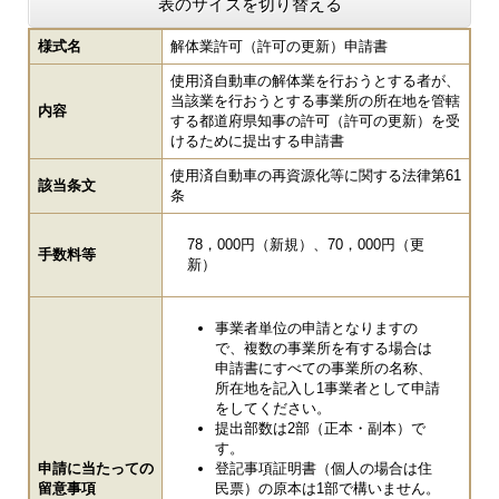
表のサイズを切り替える
様式名
解体業許可（許可の更新）申請書
使用済自動車の解体業を行おうとする者が、
当該業を行おうとする事業所の所在地を管轄
内容
する都道府県知事の許可（許可の更新）を受
けるために提出する申請書
使用済自動車の再資源化等に関する法律第61
該当条文
条
78，000円（新規）、70，000円（更
手数料等
新）
事業者単位の申請となりますの
で、複数の事業所を有する場合は
申請書にすべての事業所の名称、
所在地を記入し1事業者として申請
をしてください。
提出部数は2部（正本・副本）で
す。
申請に当たっての
登記事項証明書（個人の場合は住
留意事項
民票）の原本は1部で構いません。