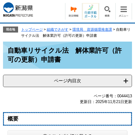
ペ
メ
ー
ニ
ジ
ュ
の
ー
先
を
トップページ
>
組織でさがす
>
環境局 資源循環推進課
>
自動車リ
現在地
頭
飛
サイクル法 解体業許可（許可の更新）申請書
で
ば
本
す。
し
自動車リサイクル法 解体業許可（許
文
て
可の更新）申請書
本
文
へ
ページ内目次
ページ番号：0044413
更新日：2025年11月21日更新
概要