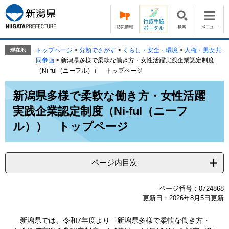
ペ
メ
ー
ニ
ジ
ュ
の
ー
先
を
トップページ
>
分類でさがす
>
くらし・安全・環境
>
人権・男女共
現在地
頭
飛
同参画
>
新潟県多様で柔軟な働き方・女性活躍実践企業認定制度
で
ば
（Ni-ful（ニーフル）） トップページ
す。
し
本
て
新潟県多様で柔軟な働き方・女性活躍
文
本
実践企業認定制度（Ni-ful（ニーフ
文
へ
ル）） トップページ
ページ内目次
ページ番号：0724868
更新日：2026年8月5日更新
新潟県では、令和7年度より「新潟県多様で柔軟な働き方・