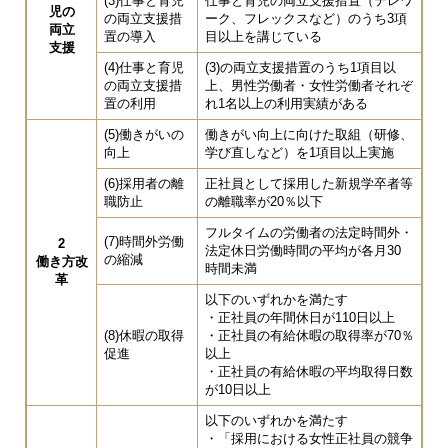
(3)仕事と育児
仕事と育児の両立支援措置（テレワ
児の
の両立支援措
ーク、フレックスなど）のうち3項
両立
置の導入
目以上を講じている
支援
(4)仕事と育児
(3)の両立支援措置のうち1項目以
の両立支援措
上、男性労働者・女性労働者それぞ
置の利用
れ1名以上の利用実績がある
(5)働きがいの
働きがい向上に向けた取組（研修、
向上
学び直しなど）を1項目以上実施
(6)採用者の離
正社員として採用した新規学卒者等
職防止
の離職率が20％以下
フルタイムの労働者の法定時間外・
(7)時間外労働
2
法定休日労働時間の平均が各月30
の縮減
働き方改
時間未満
革
以下のいずれかを満たす
・正社員の年間休日が110日以上
(8)休暇の取得
・正社員の有給休暇の取得率が70％
促進
以上
・正社員の有給休暇の平均取得日数
が10日以上
以下のいずれかを満たす
・「採用における女性正社員の競争