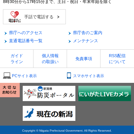
8時30分から17時15分まで、土日・祝日・年末年始を除く
手話で電話する
県庁へのアクセス
県庁舎のご案内
直通電話番号一覧
メンテナンス
ガイド
個人情報
RSS配信
免責事項
ライン
の取扱い
について
PCサイト表示
スマホサイト表示
Copyright © Niigata Prefectural Government. All Rights Reserved.