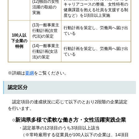
(12)独自の女性
キャリアコースの整備、女性特有の
活躍の取組の
健康課題を抱える社員を支援する制
実施
度など）を1項目以上実施
(13)一般事業主
行動計画を策定し、労働局へ届け出
行動計画(次世
ている
100人以
代法)の策定
下企業の
(14)一般事業主
特例
行動計画を策定し、労働局へ届け出
行動計画(女活
ている
法)の策定
※詳細は
要綱
をご覧ください。
認定区分
認定項目の達成状況に応じて以下のとおり2段階の企業認定
を行います。
○新潟県多様で柔軟な働き方・女性活躍実践企業
・認定基準の12項目のうち3項目以上該当
（※常時雇用する従業員が100人以下の企業は、14項目