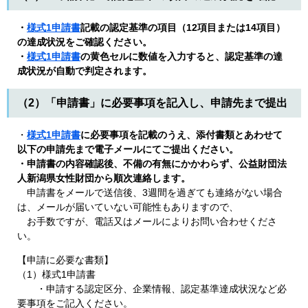
・
様式1申請書
記載の認定基準の項目（12項目または14項目）
の達成状況をご確認ください。
・
様式1申請書
の黄色セルに数値を入力すると、認定基準の達
成状況が自動で判定されます。
（2）「申請書」に必要事項を記入し、申請先まで提出
・
様式1申請書
に必要事項を記載のうえ、添付書類とあわせて
以下の申請先まで電子メールにてご提出ください。
・申請書の内容確認後、不備の有無にかかわらず、公益財団法
人新潟県女性財団から順次連絡します。
申請書をメールで送信後、3週間を過ぎても連絡がない場合
は、メールが届いていない可能性もありますので、
お手数ですが、電話又はメールによりお問い合わせくださ
い。​
【申請に必要な書類】
（1）様式1申請書
・申請する認定区分、企業情報、認定基準達成状況など必
要事項をご記入ください。