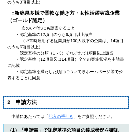
のうち3項目以上）
○新潟県多様で柔軟な働き方・女性活躍実践企業
（ゴールド認定）
次のいずれにも該当すること
・
認定基準の​
12項目のうち6項目以上該当
（※常時雇用する従業員が100人以下の企業は、14項目
のうち6項目以上）​
・認定基準の分類（1～3）それぞれで1項目以上該当
・認定基準（12項目又は14項目）全ての実施状況を申請書
に記載
・認定基準を満たした項目について県ホームページ等で公
表することに同意
2 申請方法
申請にあたっては「
記入の手引き
」をご参照ください。
（1）
「申請書」で認定基準の項目の達成状況を確認