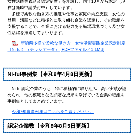
女性活躍実践企業認定制度」を創設し、同年10月から認定（現
在は随時申請受付中）しています。
多様で柔軟な働き方の推進や仕事と家庭の両立支援、女性の
登用・活躍などに積極的に取り組む企業を認定し、その取組を
支援することで、企業における魅力ある職場環境づくり及び女
性活躍を推進してまいります。
新潟県多様で柔軟な働き方・女性活躍実践企業認定制度
（Ni-ful）（チラシデータ） [PDFファイル／1.1MB]
Ni-ful事例集【令和8年4月8日更新】
Ni-ful認定企業のうち、特に積極的に取り組み、高い実績が認
められ、他の模範となる顕著な成果を挙げている企業の取組を
事例集としてまとめています。
令和7年度事例集はこちらをご覧ください。
認定企業数【令和8年8月5日更新】