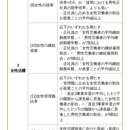
倍率×0.8」が「採用における男性正
(9)女性の採用
社員の競争倍率」よりも低い
・正社員に占める女性労働者の割合
が産業ごとの平均値以上
以下のいずれかを満たす
・正社員の「女性労働者の平均継続
勤務年数」÷「男性労働者の平均継
続勤務年数」が7割以上
(10)女性の継続
・正社員の「女性労働者の継続雇用
就業
割合」÷「男性労働者の継続雇用割
合」が8割以上
・正社員の「女性労働者の平均継続
3
勤務年数」が産業ごとの平均値以上
女性活躍
以下のいずれかを満たす
・管理職に占める女性労働者の割合
が産業ごとの平均値以上
・「直近3事業年度の平均した1つ下
(11)女性管理職
の職階から課長級に昇進した女性労
比率
働者の割合」÷「直近3事業年度の平
均した1つ下の職階から課長級に昇
進した男性労働者の割合」が8割以
上
女性活躍推進に向けた取組（多様な