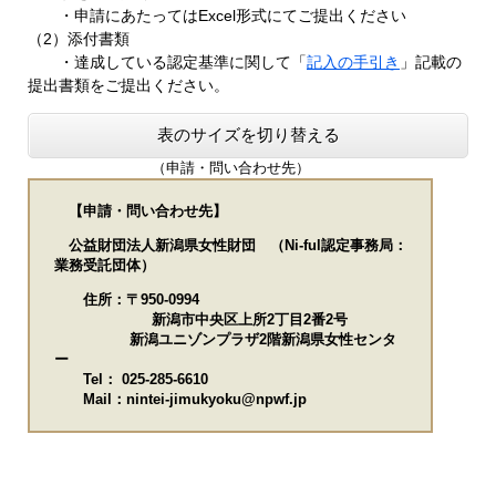
・申請にあたってはExcel形式にてご提出ください
（2）添付書類
・達成している認定基準に関して「
記入の手引き
」記載の
提出書類をご提出ください。
表のサイズを切り替える
（申請・問い合わせ先）
【申請・問い合わせ先】
公益財団法人新潟県女性財団 （Ni-ful認定事務局：
業務受託団体）​
住所：〒950-0994
新潟市中央区上所2丁目2番2号
新潟ユニゾンプラザ2階新潟県女性センタ
ー
Tel： 025-285-6610
Mail：nintei-jimukyoku@npwf.jp