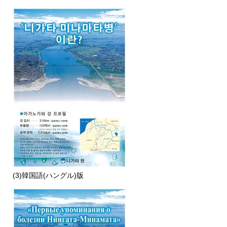
(3)韓国語(ハングル)版