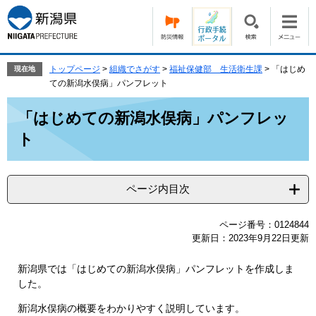
ペ
メ
ー
ニ
ジ
ュ
の
ー
先
を
トップページ
>
組織でさがす
>
福祉保健部 生活衛生課
>
「はじめ
現在地
頭
飛
ての新潟水俣病」パンフレット
で
ば
本
す。
し
「はじめての新潟水俣病」パンフレッ
文
て
ト
本
文
へ
ページ内目次
ページ番号：0124844
更新日：2023年9月22日更新
新潟県では「はじめての新潟水俣病」パンフレットを作成しま
した。
新潟水俣病の概要をわかりやすく説明しています。