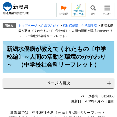
ペ
メ
ー
ニ
ジ
ュ
の
ー
先
を
トップページ
>
組織でさがす
>
福祉保健部 生活衛生課
>
新潟水俣
現在地
頭
飛
病が教えてくれたもの〔中学校編〕～人間の活動と環境のかかわり
で
ば
～ （中学校社会科リーフレット）
す。
し
本
て
新潟水俣病が教えてくれたもの〔中学
文
本
校編〕～人間の活動と環境のかかわり
文
へ
～ （中学校社会科リーフレット）
ページ内目次
ページ番号：0124868
更新日：2019年6月29日更新
新潟県では、中学校社会科〔公民〕学習用のリーフレット