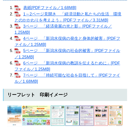
表紙[PDFファイル／1.68MB]
1～2ページ見開き 「経済活動と私たちの生活 環境
とのかかわりを考えよう」[PDFファイル／3.31MB]
3ページ 「経済発展の光と影」[PDFファイル／
1.25MB]
4ページ 「新潟水俣病の発生と身体的被害」[PDFフ
ァイル／1.25MB]
5ページ 「新潟水俣病の社会的被害」[PDFファイル
／1.25MB]
6ページ 「新潟水俣病の教訓を伝えるために」[PDF
ファイル／1.25MB]
7ページ 「持続可能な社会を目指して」[PDFファイ
ル／1.68MB]
リーフレット 印刷イメージ