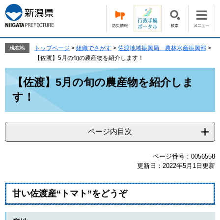
ペ
メ
ー
ニ
ジ
ュ
の
ー
先
を
トップページ
>
組織でさがす
>
佐渡地域振興局 農林水産振興部
>
現在地
頭
飛
【佐渡】5月の旬の農産物を紹介します！
で
ば
本
す。
し
【佐渡】5月の旬の農産物を紹介しま
文
て
す！
本
文
へ
ページ内目次
ページ番号：0056558
更新日：2022年5月1日更新
甘い佐渡産“トマト”をどうぞ