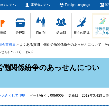
めての方へ
事業者の方へ
Foreign Language
閲
情報
分野別
目的別
組織別
現在の新潟
員会事務局
>
よくある質問 個別労働関係紛争のあっせんについて そ
せんについて その2
労働関係紛争のあっせんについ
を大きくして印刷
ページ番号：0056005
更新日：2019年3月29日