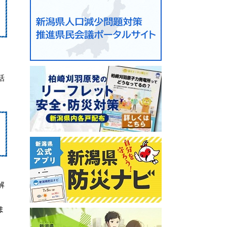
話
解
ま