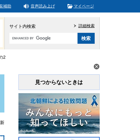
覧補助
音声読み上げ
マイページ
詳細検索
サイト内検索
Google
カ
ス
タ
の2
ム
検
索
見つからないときは
更新