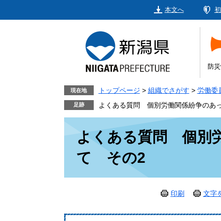
ペ
メ
本文へ
初
ー
ニ
ジ
ュ
の
ー
先
を
頭
飛
防災
で
ば
す。
し
トップページ
>
組織でさがす
>
労働委
現在地
て
よくある質問 個別労働関係紛争のあっ
本
本
文
よくある質問 個別
文
へ
て その2
印刷
文字