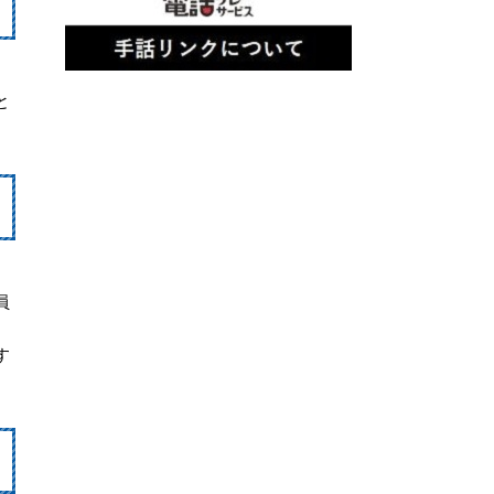
と
員
す