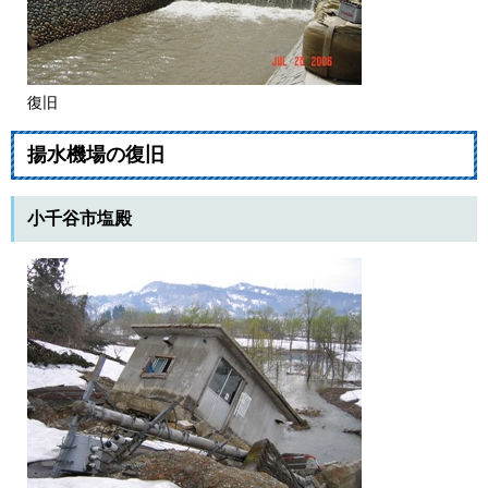
復旧
揚水機場の復旧
小千谷市塩殿