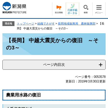
ペ
メ
ー
ニ
ジ
ュ
の
ー
先
を
トップページ
>
組織でさがす
>
長岡地域振興局 農林振興部
>
【長
現在地
頭
飛
岡】 中越大震災からの復旧 ～その3～
で
ば
本
す。
し
【長岡】 中越大震災からの復旧 ～そ
文
て
の3～
本
文
へ
ページ内目次
ページ番号：0053578
更新日：2019年3月30日更新
農業用水路の復旧