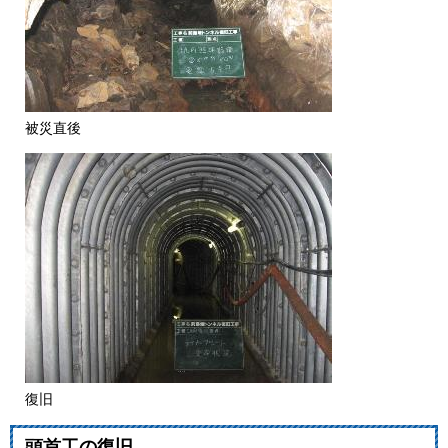
被災直後
復旧
頭首工の復旧