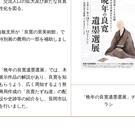
、交流人口の拡大及び新たな良寛
性化を図る。
与板支所が「良寛の里美術館」で
特別展の費用の一部を補助しまし
展「晩年の良寛遺墨選展」では、木
展示作品の解説があり、良寛を知
もらうよう、広く周知するよう努
興局作成の「良寛たずね道」の配
「晩年の良寛遺墨選展」
設や史跡等の紹介をし、長岡市以
ラシ
を行いました。