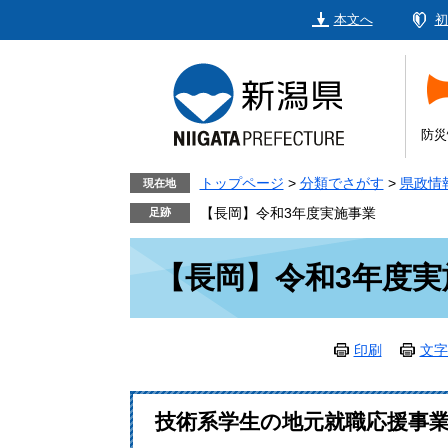
ペ
メ
本文へ
初
ー
ニ
ジ
ュ
の
ー
先
を
頭
飛
防災
で
ば
す。
し
トップページ
>
分類でさがす
>
県政情
現在地
て
【長岡】令和3年度実施事業
本
本
文
【長岡】令和3年度実
文
へ
印刷
文字
技術系学生の地元就職応援事