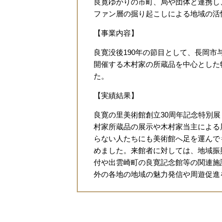
良寛ゆかりの市町、局や団体と連携し
ファン層の掘り起こしによる地域の活
【事業内容】
良寛没後190年の節目として、長岡市
開催する木村家の所蔵品を中心とした
た。
【実績結果】
良寛の里美術館創立30周年記念特別
村家所蔵品の展示や木村家当主による
らない人たちにも美術館へ足を運んで
めました。来館者に対しては、地域振
付や出雲崎町の良寛記念館等の関連施
外の各地の地域の魅力発信や周遊促進