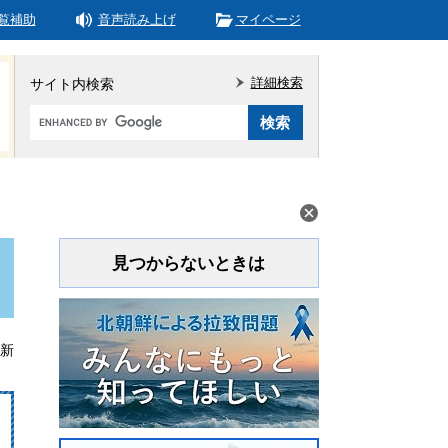
覧補助
音声読み上げ
マイページ
詳細検索
サイト内検索
Google
カ
ス
タ
ム
検
索
見つからないときは
更新