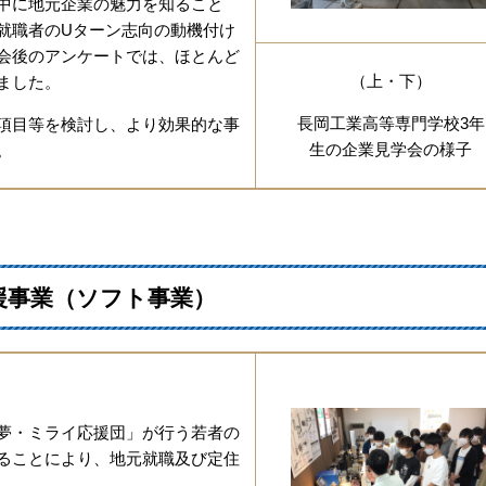
中に地元企業の魅力を知ること
就職者のUターン志向の動機付け
会後のアンケートでは、ほとんど
（上・下）
ました。
長岡工業高等専門学校3年
項目等を検討し、より効果的な事
生の企業見学会の様子
。
援事業（ソフト事業）
夢・ミライ応援団」が行う若者の
ることにより、地元就職及び定住