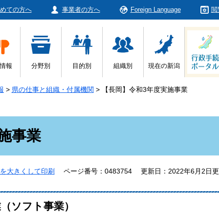
めての方へ
事業者の方へ
Foreign Language
閲
情報
分野別
目的別
組織別
現在の新潟
報
>
県の仕事と組織・付属機関
>
【長岡】令和3年度実施事業
施事業
を大きくして印刷
ページ番号：0483754
更新日：2022年6月2日
業（ソフト事業）