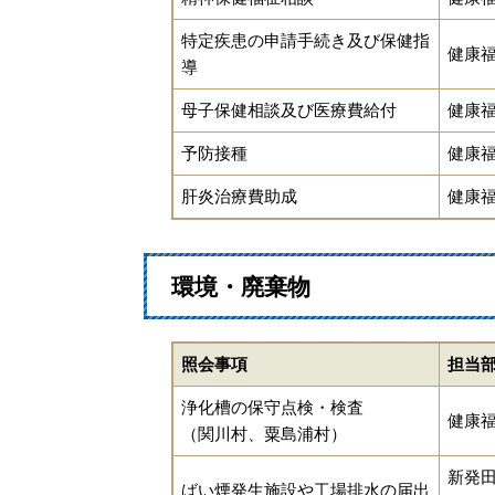
特定疾患の申請手続き及び保健指
健康
導
母子保健相談及び医療費給付
健康
予防接種
健康
肝炎治療費助成
健康
環境・廃棄物
照会事項
担当
浄化槽の保守点検・検査
健康
（関川村、粟島浦村）
新発
ばい煙発生施設や工場排水の届出