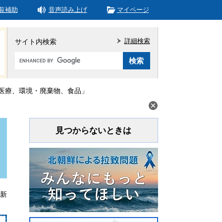
覧補助
音声読み上げ
マイページ
詳細検索
サイト内検索
Google
カ
ス
タ
医療、環境・廃棄物、食品」
ム
検
索
見つからないときは
更新