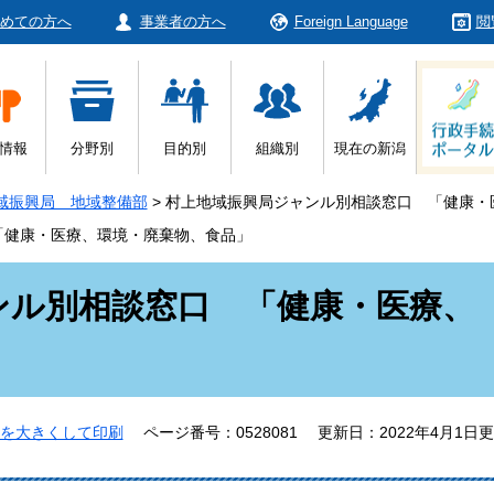
めての方へ
事業者の方へ
Foreign Language
閲
情報
分野別
目的別
組織別
現在の新潟
域振興局 地域整備部
>
村上地域振興局ジャンル別相談窓口 「健康・
「健康・医療、環境・廃棄物、食品」
ンル別相談窓口 「健康・医療、
」
を大きくして印刷
ページ番号：0528081
更新日：2022年4月1日