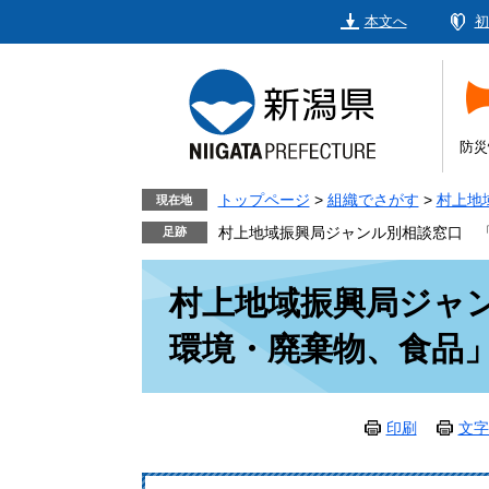
ペ
メ
本文へ
初
ー
ニ
ジ
ュ
の
ー
先
を
頭
飛
防災
で
ば
す。
し
トップページ
>
組織でさがす
>
村上地
現在地
て
村上地域振興局ジャンル別相談窓口 
本
本
文
村上地域振興局ジャ
文
へ
環境・廃棄物、食品
印刷
文字