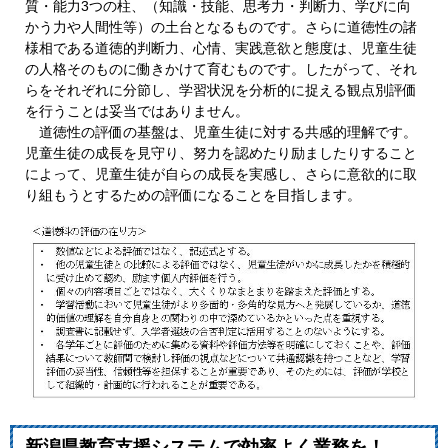
質・能力3つの柱、（知識・技能、思考力・判断力、学びに向
かう力や人間性等）の土台となるものです。さらに道徳性の諸
様相である道徳的判断力、心情、実践意欲と態度は、児童生徒
の人格そのものに働きかけて育むものです。したがって、それ
らをそれぞれに分節し、学習状況を分析的に捉える観点別評価
を行うことは妥当ではありません。
道徳性の評価の基盤は、児童生徒に対する共感的理解です。
児童生徒の成長を見守り、努力を認めたり励ましたりすること
によって、児童生徒が自らの成長を実感し、さらに意欲的に取
り組もうとするための評価になることを目指します。
新潟県教育支援システムで効率よく業務を！