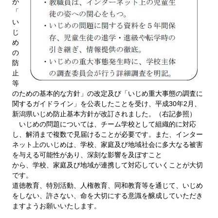
が
「
い
じ
め
の
防
止
等
のための基本的な方針」の改定及び「いじめ重大事態の調査に
関するガイドライン」を公表したことを受け、平成30年2月、
新潟県いじめ防止基本方針が改訂されました。（右記参照）
いじめの問題については、チーム学校として組織的に対応
し、解消まで複数で見届けることが必要です。また、インター
ネット上のいじめは、学校、家庭及び地域社会に多大なる被害
を与える可能性があり、深刻な影響を及ぼすこと
から、学校、家庭及び地域が連携して対応していくことが大切
です。
道徳教育、特別活動、人権教育、同和教育等を通じて、いじめ
をしない、許さない、命を大切にする意識を醸成していただき
ますようお願いいたします。