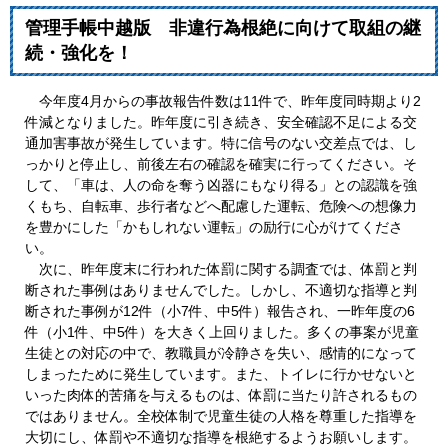
管理手帳中越版 非違行為根絶に向けて取組の継
続・強化を！
今年度4月からの事故報告件数は11件で、昨年度同時期より2
件減となりました。昨年度に引き続き、安全確認不足による交
通加害事故が発生しています。特に信号のない交差点では、し
っかりと停止し、前後左右の確認を確実に行ってください。そ
して、「車は、人の命を奪う凶器にもなり得る」との認識を強
くもち、自転車、歩行者などへ配慮した運転、危険への想像力
を豊かにした「かもしれない運転」の励行に心がけてくださ
い。
次に、昨年度末に行われた体罰に関する調査では、体罰と判
断された事例はありませんでした。しかし、不適切な指導と判
断された事例が12件（小7件、中5件）報告され、一昨年度の6
件（小1件、中5件）を大きく上回りました。多くの事案が児童
生徒との対応の中で、教職員が冷静さを失い、感情的になって
しまったために発生しています。また、トイレに行かせないと
いった肉体的苦痛を与えるものは、体罰に当たり許されるもの
ではありません。全校体制で児童生徒の人格を尊重した指導を
大切にし、体罰や不適切な指導を根絶するようお願いします。