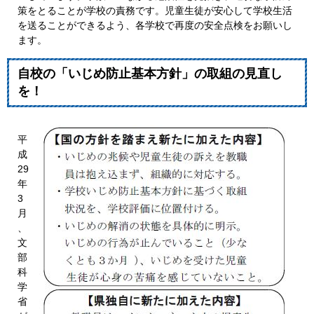
策をとることが学校の責務です。児童生徒が安心して学校生活
を送ることができるよう、各学校で再度の安全点検をお願いし
ます。
自校の「いじめ防止基本方針」の取組の見直し
を！
平
成
29
年
3
月
、
文
部
科
学
省