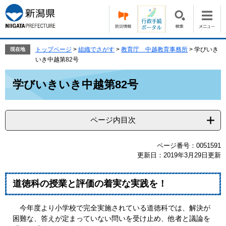
ペ
メ
ー
ニ
ジ
ュ
の
ー
先
を
トップページ
>
組織でさがす
>
教育庁 中越教育事務所
>
学びいき
現在地
頭
飛
いき中越第82号
で
ば
本
す。
し
学びいきいき中越第82号
文
て
本
文
ページ内目次
へ
ページ番号：0051591
更新日：2019年3月29日更新
道徳科の授業と評価の着実な実践を！
今年度より小学校で完全実施されている道徳科では、解決が
困難な、答えが定まっていない問いを受け止め、他者と議論を