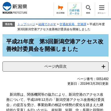
ペ
メ
ー
ニ
ジ
ュ
の
ー
先
を
トップページ
>
組織でさがす
>
交通政策局 空港課
>
平成21年度
現在地
頭
飛
第3回新潟空港アクセス改善検討委員会を開催しました
で
ば
本
す。
し
平成21年度 第3回新潟空港アクセス改
文
て
善検討委員会を開催しました
本
文
へ
ページ内目次
ページ番号：0051492
更新日：2019年3月29日更新
新潟県は、関係機関等の協力により、新潟空港のアクセス改
善について、平成18年12月の「新潟空港アクセス改善検討委員
会」の提言を受け、事業効果の検証や情勢の変化を踏まえた継
続的な見直しを行いながら、超短期、短期、中・長期と段階的