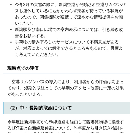
今冬2月の大雪の際に、新潟空港が閉鎖され空港リムジンバ
スも運休しているにもかかわらず乗客が待っている状況が
あったので、関係機関が連携して速やかな情報提供をお願
いしたい。
新潟駅及び南口広場での案内表示については、引き続き改
善をお願いする。
手荷物の積み下ろしのサービスについて不満意見がある
が、対応によっては解消できるところもあるので、再度よ
く考えていただきたい。
現時点での評価
空港リムジンバスの導入により、利用者からの評価は高まっ
ており、短期的取組としての早期のアクセス改善に一定の効果
があったといえる。
（2）中・長期的取組について
今年度は新潟駅前から幹線道路を経由して臨港貨物線に接続す
るLRT案と白新線延伸案について、昨年度から引き続き検討を