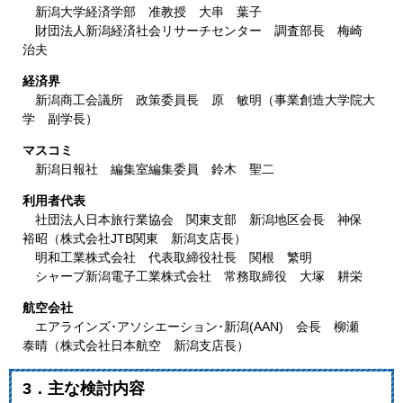
新潟大学経済学部 准教授 大串 葉子
財団法人新潟経済社会リサーチセンター 調査部長 梅崎
治夫
経済界
新潟商工会議所 政策委員長 原 敏明（事業創造大学院大
学 副学長）
マスコミ
新潟日報社 編集室編集委員 鈴木 聖二
利用者代表
社団法人日本旅行業協会 関東支部 新潟地区会長 神保
裕昭（株式会社JTB関東 新潟支店長）
明和工業株式会社 代表取締役社長 関根 繁明
シャープ新潟電子工業株式会社 常務取締役 大塚 耕栄
航空会社
エアラインズ･アソシエーション･新潟(AAN) 会長 柳瀬
泰晴（株式会社日本航空 新潟支店長）
3．主な検討内容