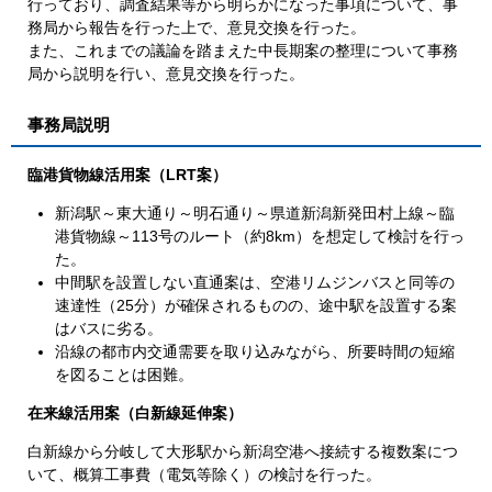
行っており、調査結果等から明らかになった事項について、事
務局から報告を行った上で、意見交換を行った。
また、これまでの議論を踏まえた中長期案の整理について事務
局から説明を行い、意見交換を行った。
事務局説明
臨港貨物線活用案（LRT案）
新潟駅～東大通り～明石通り～県道新潟新発田村上線～臨
港貨物線～113号のルート（約8km）を想定して検討を行っ
た。
中間駅を設置しない直通案は、空港リムジンバスと同等の
速達性（25分）が確保されるものの、途中駅を設置する案
はバスに劣る。
沿線の都市内交通需要を取り込みながら、所要時間の短縮
を図ることは困難。
在来線活用案（白新線延伸案）
白新線から分岐して大形駅から新潟空港へ接続する複数案につ
いて、概算工事費（電気等除く）の検討を行った。