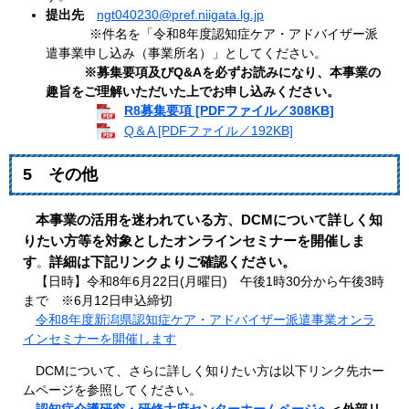
提出先
ngt040230@pref.niigata.lg.jp
※件名を「令和8年度認知症ケア・アドバイザー派
遣事業申し込み（事業所名）」としてください。
※募集要項及びQ&Aを必ずお読みになり、本事業の
趣旨をご理解いただいた上でお申し込みください。
R8募集要項 [PDFファイル／308KB]
Q＆A [PDFファイル／192KB]
5 その他
本事業の活用を迷われている方、DCMについて詳しく知
りたい方等を対象としたオンラインセミナーを開催しま
す
詳細は下記リンクよりご確認ください。
。
​ 【日時】令和8年6月22日(月曜日) 午後1時30分から午後3時
まで ※6月12日申込締切
令和8年度新潟県認知症ケア・アドバイザー派遣事業オンラ
インセミナーを開催します​
DCMについて、さらに詳しく知りたい方は以下リンク先ホー
ムページを参照してください。
認知症介護研究・研修大府センターホームページへ
＜外部リ