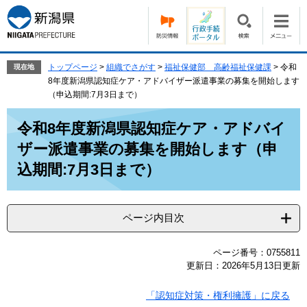
ペ
メ
ー
ニ
ジ
ュ
の
ー
先
を
トップページ
>
組織でさがす
>
福祉保健部 高齢福祉保健課
>
令和
現在地
頭
飛
8年度新潟県認知症ケア・アドバイザー派遣事業の募集を開始します
で
ば
（申込期間:7月3日まで）
す。
し
本
て
令和8年度新潟県認知症ケア・アドバイ
文
本
ザー派遣事業の募集を開始します（申
文
へ
込期間:7月3日まで）
ページ内目次
ページ番号：0755811
更新日：2026年5月13日更新
「認知症対策・権利擁護」に戻る