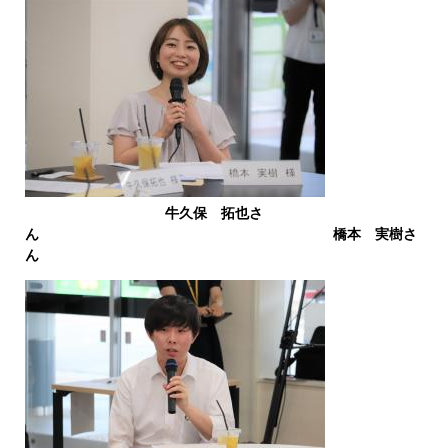
牛久保 拓也さ
ん 橋本 実樹さ
ん