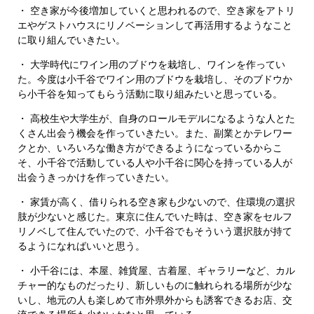
・ 空き家が今後増加していくと思われるので、空き家をアトリ
エやゲストハウスにリノベーションして再活用するようなこと
に取り組んでいきたい。
・ 大学時代にワイン用のブドウを栽培し、ワインを作ってい
た。今度は小千谷でワイン用のブドウを栽培し、そのブドウか
ら小千谷を知ってもらう活動に取り組みたいと思っている。
・ 高校生や大学生が、自身のロールモデルになるような人とた
くさん出会う機会を作っていきたい。また、副業とかテレワー
クとか、いろいろな働き方ができるようになっているからこ
そ、小千谷で活動している人や小千谷に関心を持っている人が
出会うきっかけを作っていきたい。
・ 家賃が高く、借りられる空き家も少ないので、住環境の選択
肢が少ないと感じた。東京に住んでいた時は、空き家をセルフ
リノベして住んでいたので、小千谷でもそういう選択肢が持て
るようになればいいと思う。
・ 小千谷には、本屋、雑貨屋、古着屋、ギャラリーなど、カル
チャー的なものだったり、新しいものに触れられる場所が少な
いし、地元の人も楽しめて市外県外からも誘客できるお店、交