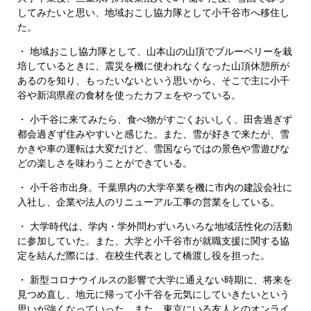
してみたいと思い、地域おこし協力隊として小千谷市へ移住し
た。
・ 地域おこし協力隊として、山本山の山頂でブルーベリーを栽
培しているときに、震災を機に使われなくなった山頂休憩所が
あるのを知り、もったいないという思いから、そこで主に小千
谷や新潟県産の食材を使ったカフェをやっている。
・ 小千谷に来てみたら、食べ物がすごくおいしく、田舎過ぎず
都会過ぎず住みやすいと感じた。また、雪が好きで来たが、雪
かきや車の運転は大変だけど、雪国ならではの景色や雪遊びな
どの楽しさを味わうことができている。
・ 小千谷市出身。千葉県内の大学卒業を機に市内の建設会社に
入社し、企業や法人のリニューアル工事の営業をしている。
・ 大学時代は、学内・学外問わずいろいろな地域活性化の活動
に参加していた。また、大学と小千谷市が就職支援に関する協
定を結んだ際には、在校生代表として橋渡し役を担った。
・ 新型コロナウイルスの影響で大学に通えない時期に、将来を
見つめ直し、地元に帰って小千谷を元気にしていきたいという
思いが強くなっていった。また、東京にいる友人とのオンライ