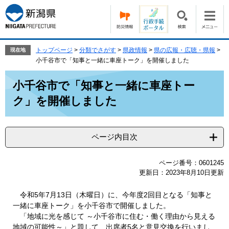
ペ
メ
ー
ニ
ジ
ュ
の
ー
先
を
トップページ
>
分類でさがす
>
県政情報
>
県の広報・広聴・県報
>
現在地
頭
飛
小千谷市で「知事と一緒に車座トーク」を開催しました
で
ば
本
す。
し
小千谷市で「知事と一緒に車座トー
文
て
ク」を開催しました
本
文
へ
ページ内目次
ページ番号：0601245
更新日：2023年8月10日更新
令和5年7月13日（木曜日）に、今年度2回目となる「知事と
一緒に車座トーク」を小千谷市で開催しました。
「地域に光を感じて ～小千谷市に住む・働く理由から見える
地域の可能性～」と題して、出席者5名と意見交換を行いまし