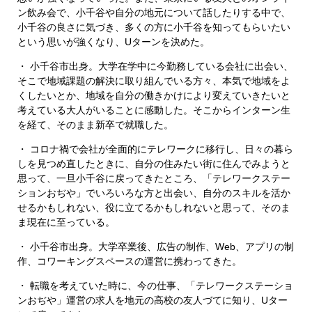
ン飲み会で、小千谷や自分の地元について話したりする中で、
小千谷の良さに気づき、多くの方に小千谷を知ってもらいたい
という思いが強くなり、Uターンを決めた。
・ 小千谷市出身。大学在学中に今勤務している会社に出会い、
そこで地域課題の解決に取り組んでいる方々、本気で地域をよ
くしたいとか、地域を自分の働きかけにより変えていきたいと
考えている大人がいることに感動した。そこからインターン生
を経て、そのまま新卒で就職した。
・ コロナ禍で会社が全面的にテレワークに移行し、日々の暮ら
しを見つめ直したときに、自分の住みたい街に住んでみようと
思って、一旦小千谷に戻ってきたところ、「テレワークステー
ションおぢや」でいろいろな方と出会い、自分のスキルを活か
せるかもしれない、役に立てるかもしれないと思って、そのま
ま現在に至っている。
・ 小千谷市出身。大学卒業後、広告の制作、Web、アプリの制
作、コワーキングスペースの運営に携わってきた。
・ 転職を考えていた時に、今の仕事、「テレワークステーショ
ンおぢや」運営の求人を地元の高校の友人づてに知り、Uター