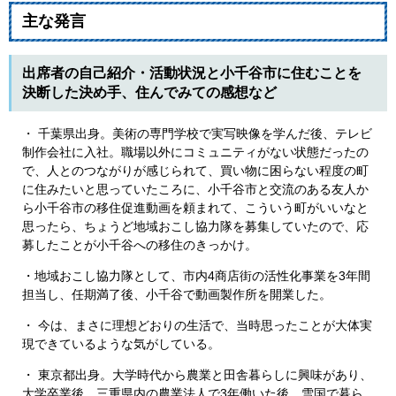
主な発言
出席者の自己紹介・活動状況と小千谷市に住むことを
決断した決め手、住んでみての感想など
・ 千葉県出身。美術の専門学校で実写映像を学んだ後、テレビ
制作会社に入社。職場以外にコミュニティがない状態だったの
で、人とのつながりが感じられて、買い物に困らない程度の町
に住みたいと思っていたころに、小千谷市と交流のある友人か
ら小千谷市の移住促進動画を頼まれて、こういう町がいいなと
思ったら、ちょうど地域おこし協力隊を募集していたので、応
募したことが小千谷への移住のきっかけ。
・地域おこし協力隊として、市内4商店街の活性化事業を3年間
担当し、任期満了後、小千谷で動画製作所を開業した。
・ 今は、まさに理想どおりの生活で、当時思ったことが大体実
現できているような気がしている。
・ 東京都出身。大学時代から農業と田舎暮らしに興味があり、
大学卒業後、三重県内の農業法人で3年働いた後、雪国で暮ら