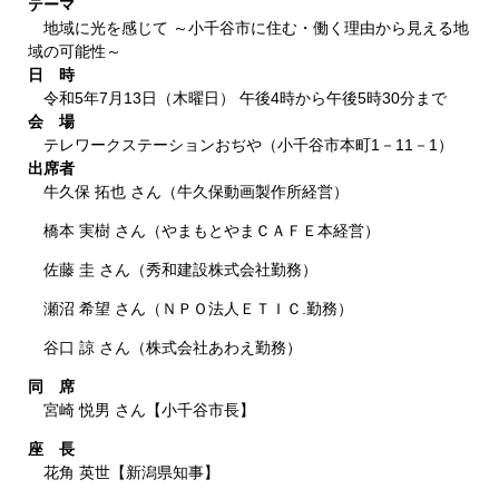
テーマ
地域に光を感じて ～小千谷市に住む・働く理由から見える地
域の可能性～
日 時
令和5年7月13日（木曜日） 午後4時から午後5時30分まで
会 場
テレワークステーションおぢや（小千谷市本町1－11－1）
出席者
牛久保 拓也 さん（牛久保動画製作所経営）
橋本 実樹 さん（やまもとやまＣＡＦＥ本経営）
佐藤 圭 さん（秀和建設株式会社勤務）
瀬沼 希望 さん（ＮＰＯ法人ＥＴＩＣ.勤務）
谷口 諒 さん（株式会社あわえ勤務）
同 席
宮崎 悦男 さん【小千谷市長】
座 長
花角 英世【新潟県知事】