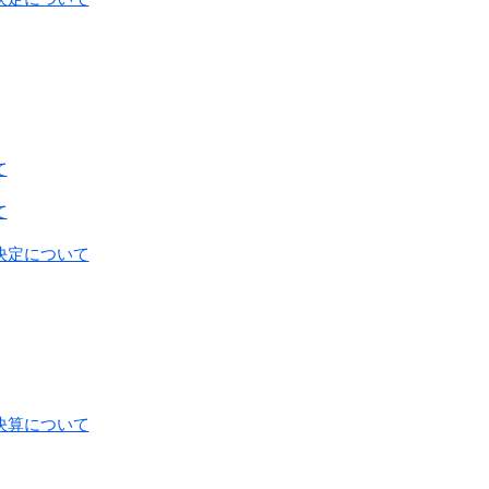
て
て
決定について
決算について