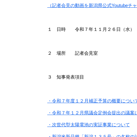
（記者会見の動画を新潟県公式Youtube
１ 日時 令和７年１１月２６日（水）
２ 場所 記者会見室
３ 知事発表項目​
・令和７年度１２月補正予算の概要につい
・令和７年１２月県議会定例会提出の議案
・次世代型太陽電池の実証事業について
・新潟米新品種「新潟１３５号」の名称の