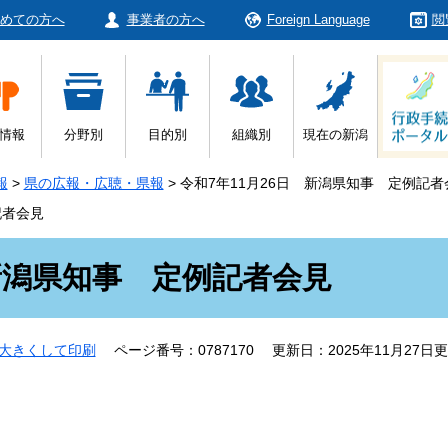
めての方へ
事業者の方へ
Foreign Language
閲
情報
分野別
目的別
組織別
現在の新潟
報
>
県の広報・広聴・県報
>
令和7年11月26日 新潟県知事 定例記者
記者会見
 新潟県知事 定例記者会見
大きくして印刷
ページ番号：0787170
更新日：2025年11月27日