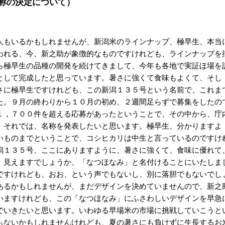
称の決定について）
もいるかもしれませんが、新潟米のラインナップ、極早生、本当
われる、今、新之助が象徴的なものですけれども、ラインナップを
ら極早生の品種の開発を続けてきまして、今年も各地で実証ほ場を
として完成したと思っています。暑さに強くて食味もよくて、そし
さに極早生ですけれども、この新潟１３５号という名前で、これま
た。９月の終わりから１０月の初め、２週間足らずで募集をしたの
１，７００件を超える応募があったということで、その中から、庁
。それでは、名称を発表したいと思います。極早生、分かりますよ
いものまでということで、コシヒカリは中生と言っているのですけ
潟１３５号、ここにありますように、暑さに強くて、食味に優れて
、見えますでしょうか、「なつほなみ」と名付けることにいたしま
ですけれども、おお、という声でもないし、別に落胆でもないでし
あるかもしれませんが、まだデザインを決めていませんので、新之
いますけれども、この「なつほなみ」にふさわしいデザインを早急
でいきたいと思います。いわゆる早場米の市場に挑戦していこうと
もないかもしれませんけれども、夏の暑さにも負けずに生長するお