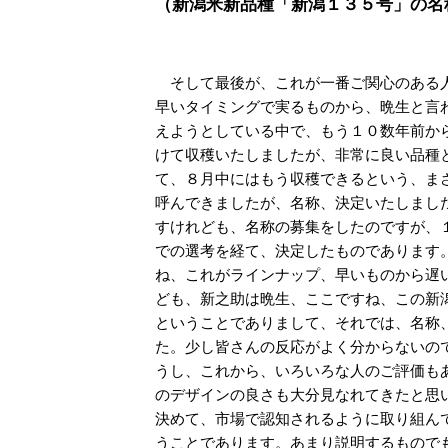
（新潟米新品種「新潟１３５号」の名
そして最後が、これが一番ご関心のある人
早いタイミングで実るものから、晩生と言
えようとしている中で、もう１０数年前か
けて収穫いたしましたが、非常に良い品種
て、８月中にはもう収穫できるという、ま
呼んできましたが、名称、決定いたしまし
すけれども、名称の募集をしたのですが、
での選考を経て、決定したものであります
ね、これがラインナップ、早いものから遅
ども、新之助は晩生、ここですね、この新
ということでありまして、それでは、名称
た。少し皆さんの反応がよく分からないの
うし、これから、いろいろな人のご評価も
のデザインの良さも大分見なれてきたと思
決めて、市場で認知されるように取り組ん
うことであります。あまり説明するもので