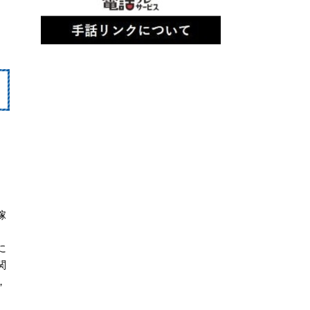
稼
に
関
，
、