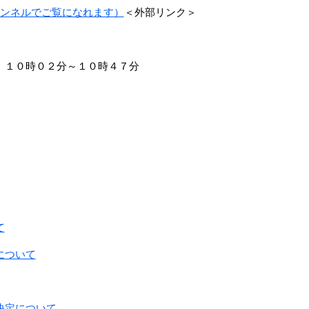
チャンネルでご覧になれます）
＜外部リンク＞
 １０時０２分～１０時４７分
て
について
決定について