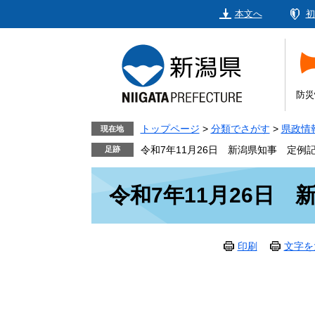
ペ
メ
本文へ
初
ー
ニ
ジ
ュ
の
ー
先
を
頭
飛
防災
で
ば
す。
し
トップページ
>
分類でさがす
>
県政情
現在地
て
令和7年11月26日 新潟県知事 定例
本
本
文
令和7年11月26日
文
へ
印刷
文字を