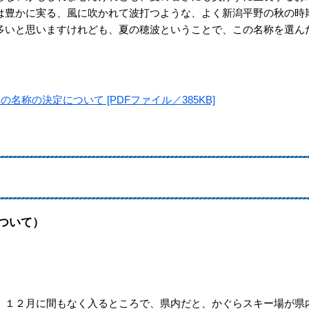
は豊かに実る、風に吹かれて波打つような、よく新潟平野の秋の時
多いと思いますけれども、夏の穂波ということで、この名称を選ん
。
名称の決定について [PDFファイル／385KB]
ついて）
１２月に間もなく入るところで、県内だと、かぐらスキー場が県