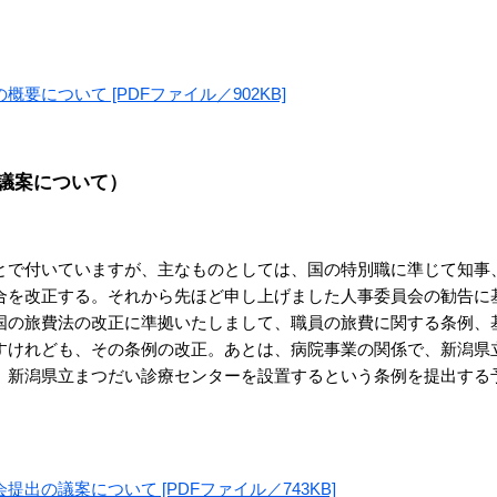
について [PDFファイル／902KB]
議案について）
で付いていますが、主なものとしては、国の特別職に準じて知事
合を改正する。それから先ほど申し上げました人事委員会の勧告に
国の旅費法の改正に準拠いたしまして、職員の旅費に関する条例、
すけれども、その条例の改正。あとは、病院事業の関係で、新潟県
、新潟県立まつだい診療センターを設置するという条例を提出する
の議案について [PDFファイル／743KB]