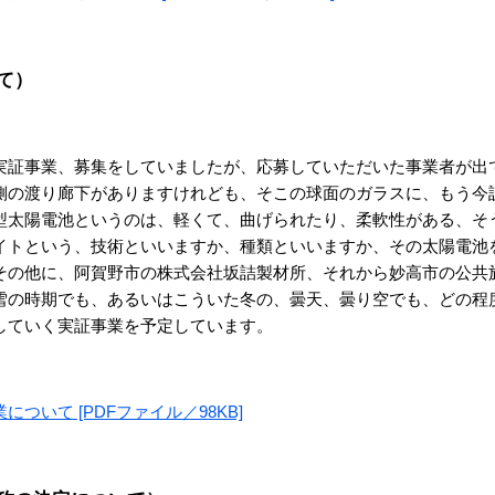
て）
証事業、募集をしていましたが、応募していただいた事業者が出
側の渡り廊下がありますけれども、そこの球面のガラスに、もう今
型太陽電池というのは、軽くて、曲げられたり、柔軟性がある、そ
イトという、技術といいますか、種類といいますか、その太陽電池
その他に、阿賀野市の株式会社坂詰製材所、それから妙高市の公共
雪の時期でも、あるいはこういた冬の、曇天、曇り空でも、どの程
していく実証事業を予定しています。
いて [PDFファイル／98KB]