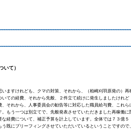
ついて）
いますけれども、クマの対策、それから、（柏崎刈羽原発の）再
ついての経費、それから先般、２件立て続けに発生しましたけれど
費、それから、人事委員会の勧告等に対応した職員給与費、これら
す。もう一つは別立てで、先般発表させていただきました再稼働に
要な経費について、補正予算を計上しています。全体では７３億５
もう既にブリーフィングさせていただいているということですので