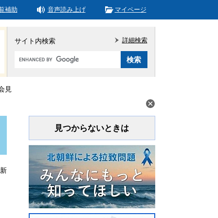
覧補助
音声読み上げ
マイページ
詳細検索
サイト内検索
Google
カ
ス
タ
会見
ム
検
索
見つからないときは
更新