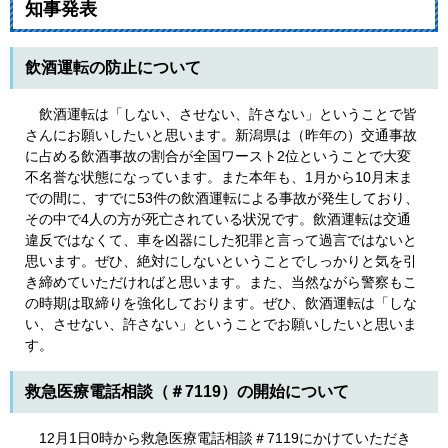
知事発表
飲酒運転の防止について
飲酒運転は「しない、させない、許さない」ということで皆
さんにお願いしたいと思います。新潟県は（昨年の）交通事故
に占める飲酒事故の割合が全国ワースト2位ということで大変
不名誉な状態になっています。また本年も、1月から10月末ま
での間に、すでに53件の飲酒運転による事故が発生しており、
その中で4人の方が死亡されている状況です。飲酒運転は交通
違反ではなくて、車を凶器にした犯罪と言って過言ではないと
思います。ぜひ、絶対にしないということでしっかりと気を引
き締めていただければと思います。また、当然ながら警察もこ
の時期は取締りを強化しております。ぜひ、飲酒運転は「しな
い、させない、許さない」ということでお願いしたいと思いま
す。
救急医療電話相談（＃7119）の開始について
12月1日0時から救急医療電話相談＃7119にかけていただき