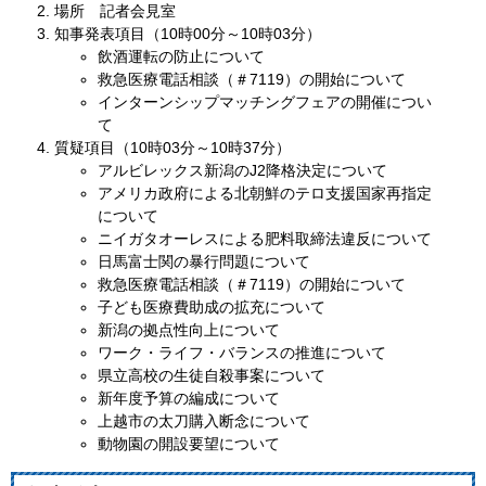
場所 記者会見室
知事発表項目（10時00分～10時03分）
飲酒運転の防止について
救急医療電話相談（＃7119）の開始について
インターンシップマッチングフェアの開催につい
て
質疑項目（10時03分～10時37分）
アルビレックス新潟のJ2降格決定について
アメリカ政府による北朝鮮のテロ支援国家再指定
について
ニイガタオーレスによる肥料取締法違反について
日馬富士関の暴行問題について
救急医療電話相談（＃7119）の開始について
子ども医療費助成の拡充について
新潟の拠点性向上について
ワーク・ライフ・バランスの推進について
県立高校の生徒自殺事案について
新年度予算の編成について
上越市の太刀購入断念について
動物園の開設要望について