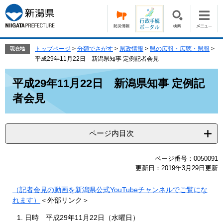
ペ
メ
ー
ニ
ジ
ュ
の
ー
先
を
トップページ
>
分類でさがす
>
県政情報
>
県の広報・広聴・県報
>
現在地
頭
飛
平成29年11月22日 新潟県知事 定例記者会見
で
ば
本
す。
し
平成29年11月22日 新潟県知事 定例記
文
て
者会見
本
文
へ
ページ内目次
ページ番号：0050091
更新日：2019年3月29日更新
（記者会見の動画を新潟県公式YouTubeチャンネルでご覧にな
れます）
＜外部リンク＞
日時 平成29年11月22日（水曜日）