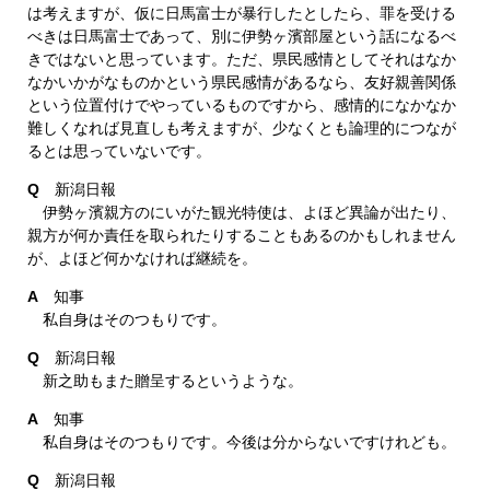
は考えますが、仮に日馬富士が暴行したとしたら、罪を受ける
べきは日馬富士であって、別に伊勢ヶ濱部屋という話になるべ
きではないと思っています。ただ、県民感情としてそれはなか
なかいかがなものかという県民感情があるなら、友好親善関係
という位置付けでやっているものですから、感情的になかなか
難しくなれば見直しも考えますが、少なくとも論理的につなが
るとは思っていないです。
Q
新潟日報
伊勢ヶ濱親方のにいがた観光特使は、よほど異論が出たり、
親方が何か責任を取られたりすることもあるのかもしれません
が、よほど何かなければ継続を。
A
知事
私自身はそのつもりです。
Q
新潟日報
新之助もまた贈呈するというような。
A
知事
私自身はそのつもりです。今後は分からないですけれども。
Q
新潟日報