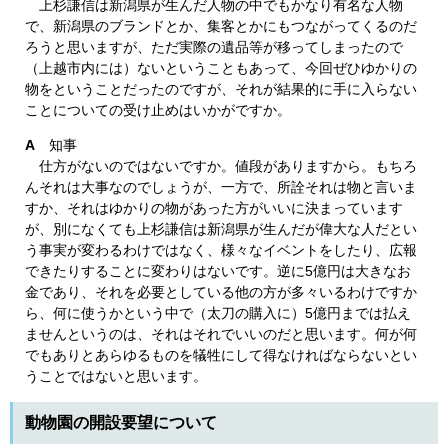
上杉謙信は新潟県が生んだ人物の中でもかなり有名な人物
で、新潟県のブランドとか、集客とかにもつながってくるのだ
ろうと思いますが、ただ実際の遺品等が移ってしまったので
（上越市内には）ないということもあって、今回ぜひゆかりの
物をということだったのですが、それが結果的に手に入らない
ことについての受け止めはいかがですか。
A
知事
仕方がないのではないですか。値段がありますから。もちろ
んそれは大事なのでしょうが、一方で、所詮それは物と言いま
すか、それはゆかりの物があった方がいいに決まっています
が、別になくても上杉謙信は新潟県が生んだが偉大な人だとい
う事実が変わるわけではなく、様々なイベントをしたり、広報
できたりすることに変わりはないです。逆に5億円は大きなお
金であり、それを必要としている他の方が多々いるわけですか
ら、何に使うかという中で（太刀の購入に）5億円までは払え
ませんというのは、それはそれでいいのだと思います。何が何
でもありとあらゆるものを犠牲にして得なければならないとい
うことではないと思います。
動物園の開設要望について