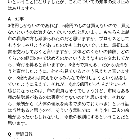
いということになりましたが、これについての知事の受け止め
はありますか。
A
知事
3億円しかないのであれば、5億円のものは買えないので、買え
ないというのは買えないでいいのだと思います。もちろん上越
市の職員の方も頑張られたのだと思いますが、プロセスとして
もう少しやりようがあったのかもしれないですよね。最初に文
書を交わしておくと言いますか、大体どのくらいの値段、どの
くらいの範囲の中で決めるのかというようなものを交わしてか
ら、寄付を募ると言いますか。3億円で買える、だから頑張ろ
うと寄付したように、外から見ているとそう見えたと言います
か、3億円あれば買えるからみんなで寄付しようという話をし
ていたように見えて、それが、あれ5億円だったんだといった
感じになったのは、市の職員もそうでしょうけど、市民もある
種の徒労感があるのは否定できないのだと思います。それな
ら、最初から（大体の値段を両者で決めておくべき）という話
は当然あると思うので、そういう意味では、もう少し工夫の余
地があったかもしれないし、今後の教訓にするということだと
思います。
Q
新潟日報