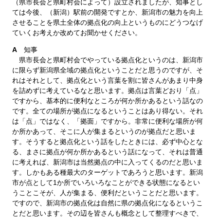
（県市長会と県町村会によって）設立されましたが、知事とし
ては今後、（新潟）駅前の開発ですとか、新潟市の魅力を向上
させることを県土全体の拠点化の向上というものにどうつなげ
ていくお考えか改めてお聞かせください。
A
知事
県市長会と県町村会でやっている拠点化というのは、新潟市
に限らず新潟県全域の拠点化ということだと思うのですが、そ
れはそれとして、拠点化という言葉を割に皆さんがあまり中身
を詰めずに考えているなと思います。拠点は言葉どおり「点」
ですから、基本的に便利なところが何か所かあるという話なの
です。全ての場所が拠点になるということはあり得ない。それ
は「点」ではなく、「拠面」ですから。非常に便利な場所が何
か所かあって、そこに人が集まるというのが拠点だと思いま
す。そうすると拠点化という話をしたときには、必ず中心とな
る、まさに拠点が何か所かあるという話になって、それは普通
に考えれば、新潟市は当然拠点の中に入ってくるのだと思いま
す。しかもある種最大のターゲットであろうと思います。新潟
市が点として1か所でいろいろなことができる状態になるとい
うことこそが、人が集まる、便利だということだと思います。
ですので、新潟市の拠点化は自然に県の拠点化になるというこ
とだと思います。その辺を皆さんも概念として整理すべきで、