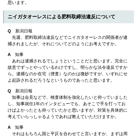
思います。
ニイガタオーレスによる肥料取締法違反について
Q
新潟日報
先週、肥料取締法違反などでニイガタオーレスの関係者が逮
捕されましたが、それについてどのようにお考えですか。
A
知事
あれは逮捕されるでしょうということだと思います。完全に
故意でずっとやっているわけですし、明らかな法令違反ですか
ら。逮捕なのか在宅（捜査）なのかは微妙ですが、いずれにせ
よ起訴されるだろうなというものであったと思います。
Q
新潟日報
知事は会見などで、検査体制を強化したいと仰っていました
し、知事就任1年のインタビューでも、あそこで手を打ってお
けばよかったとも仰っていたかと思いますが、対策を具体的に
考えていらっしゃるようであれば教えていただけますか。
A
知事
それはもちろん国と平仄を合わせてと言いますか、まずは周