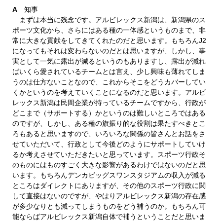
A
知事
まずは本当に残念です。アルビレックス新潟は、新潟県のス
ポーツ文化から、さらにはある種の一体感というものまで、非
常に大きな貢献をしてきてくれたのだと思います。もちろんJ2
になってもそれは変わらないのだとは思いますが、しかし、事
実として一気に露出が減るというのもありますし、露出が減れ
ばいくら愛されているチームとは言え、少し興味も薄れてしま
うのは仕方ないことなので、これからそこをどうカバーしてい
くかというのを考えていくことになるのだと思います。アルビ
レックス新潟は民間企業が持っているチームですから、行政が
どこまで（サポートする）かというのは難しいところではある
のですが、しかし、ある種の旗振り的な役割は果たすべきとこ
ろもあると思いますので、いろいろな関係の皆さんとお話をさ
せていただいて、行政として今後どのようにサポートしていけ
るか考えさせていただきたいと思っています。スポーツ行政そ
のものにはものすごく大きな影響があるわけではないのだと思
います。もちろんデンカビッグスワンスタジアムの収入が減る
ところはダイレクトにありますが、その他のスポーツ行政に関
して直接はないのですが、やはりアルビレックス新潟の存在感
が多少なりとも減ってしまうものをどう補うのか。もちろん可
能ならばアルビレックス新潟自体で補うということだと思いま