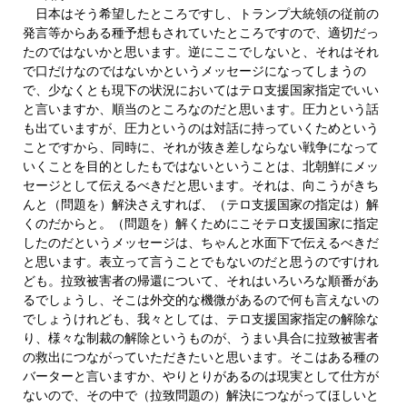
日本はそう希望したところですし、トランプ大統領の従前の
発言等からある種予想もされていたところですので、適切だっ
たのではないかと思います。逆にここでしないと、それはそれ
で口だけなのではないかというメッセージになってしまうの
で、少なくとも現下の状況においてはテロ支援国家指定でいい
と言いますか、順当のところなのだと思います。圧力という話
も出ていますが、圧力というのは対話に持っていくためという
ことですから、同時に、それが抜き差しならない戦争になって
いくことを目的としたもではないということは、北朝鮮にメッ
セージとして伝えるべきだと思います。それは、向こうがきち
んと（問題を）解決さえすれば、（テロ支援国家の指定は）解
くのだからと。（問題を）解くためにこそテロ支援国家に指定
したのだというメッセージは、ちゃんと水面下で伝えるべきだ
と思います。表立って言うことでもないのだと思うのですけれ
ども。拉致被害者の帰還について、それはいろいろな順番があ
るでしょうし、そこは外交的な機微があるので何も言えないの
でしょうけれども、我々としては、テロ支援国家指定の解除な
り、様々な制裁の解除というものが、うまい具合に拉致被害者
の救出につながっていただきたいと思います。そこはある種の
バーターと言いますか、やりとりがあるのは現実として仕方が
ないので、その中で（拉致問題の）解決につながってほしいと