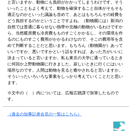
と言いますか、動物にも負担がかかってしまうわけです。そう
いったこともよく考えて、動物を確保すること自体がそもそも
適正なのかといった議論も含めて、あとはもちろんその経費を
どう負担するのかということですよね。（動物園には）新潟の
自然では普通に暮らせない熱帯や北極の動物がいるわけですか
ら、当然暖房費も冷房費もものすごくかかるし、その環境を作
るのにものすごく費用がかかるわけなので、そこの費用等を含
めて判断することだと思います。もちろん（動物園が）あって
いいですか、悪いですかという話をすれば、あった方がいいに
決まっていると言いますか。私も東京の大学に通っているとき
に何回か上野動物園に行きました。寂しいときに行くにはいい
場所なのです。人間は動物を見ると癒やされると言いますか。
そういったいろいろな要素をしっかり考えていくことだと思い
ます。
※文中の（ ）内については、広報広聴課で加筆したもので
す。
（過去の知事記者会見の一覧はこちら）