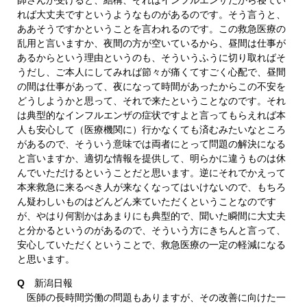
師さんが受けると、結構、それはインフルエンザだから寝てい
れば大丈夫ですというようなものがあるのです。そう言うと、
ああそうですかということを言われるのです。この救急医療の
乱用と言いますか、夜間の方が空いているから、昼間は仕事が
あるからという理由というのも、そういうふうに切り取ればそ
うだし、ご本人にしてみれば節々が痛くてすごく心配で、昼間
の間は仕事があって、夜になって時間があったからこの不安を
どうしようかと思って、それで来たということなのです。それ
は典型的なインフルエンザの症状ですよと言ってもらえれば本
人も安心して（医療機関に）行かなくても済むみたいなところ
があるので、そういう意味では両者にとって問題の解決になる
と言いますか、適切な情報を提供して、明らかに違うものは休
んでいただけるということだと思います。逆にそれでかえって
本来救急に来るべき人が来なくなってはいけないので、もちろ
ん疑わしいものはどんどん来ていただくということなのです
が、やはり何割かはあまりにも典型的で、聞いた瞬間に大丈夫
と分かるというのがあるので、そういう方にきちんと言って、
安心していただくということで、救急医療の一定の軽減になる
と思います。
Q
新潟日報
医師の長時間労働の問題もありますが、その改善に向けた一