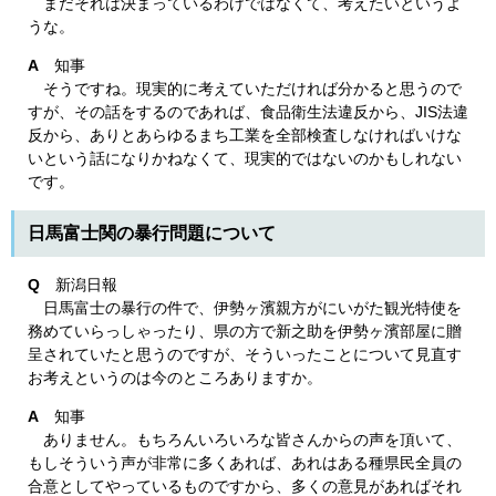
まだそれは決まっているわけではなくて、考えたいというよ
うな。
A
知事
そうですね。現実的に考えていただければ分かると思うので
すが、その話をするのであれば、食品衛生法違反から、JIS法違
反から、ありとあらゆるまち工業を全部検査しなければいけな
いという話になりかねなくて、現実的ではないのかもしれない
です。
日馬富士関の暴行問題について
Q
新潟日報
日馬富士の暴行の件で、伊勢ヶ濱親方がにいがた観光特使を
務めていらっしゃったり、県の方で新之助を伊勢ヶ濱部屋に贈
呈されていたと思うのですが、そういったことについて見直す
お考えというのは今のところありますか。
A
知事
ありません。もちろんいろいろな皆さんからの声を頂いて、
もしそういう声が非常に多くあれば、あれはある種県民全員の
合意としてやっているものですから、多くの意見があればそれ