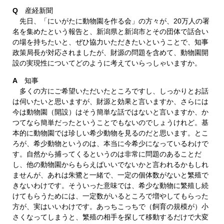
Q
産経新聞
先日、「にいがたに動物園を作る会」の方々が、20万人の署
名を集めたという報告と、新潟県と新潟市とその団体で話合い
の場を持ちたいと、ぜひ協力いただきたいということで、知事
政策局長が対応されましたが、財源の問題を含めて、動物園開
設の実現性についてどのように考えていらっしゃいますか。
A
知事
多くの方にご希望いただいたところですし、しっかりとお話
は伺いたいと思いますが、財源と効果と言いますか、さらには
今は動物園（開設）はそう簡単な話ではないと言いますか、か
つてなら簡単だったということでもないのでしょうけれど。基
本的に動物園では珍しい希少動物を見るのだと思います。とこ
ろが、希少動物というのは、本当に今希少になっているわけで
す。自然から捕ってくるというのは非常に問題のあることだ
し、他の動物園からもらえばいいでないかと言われるかもしれ
ませんが、あれは朱鷺と一緒で、一定の個体数がないと繁殖で
きないわけです。そういった意味では、希少な動物に繁殖し続
けてもらうためには、一定数がいるところで増やしてもらった
方が、実はいいわけです。あっちこっちで（飼育の規模が）小
さくなってしまうと、繁殖の相手を探して移動するだけで大変