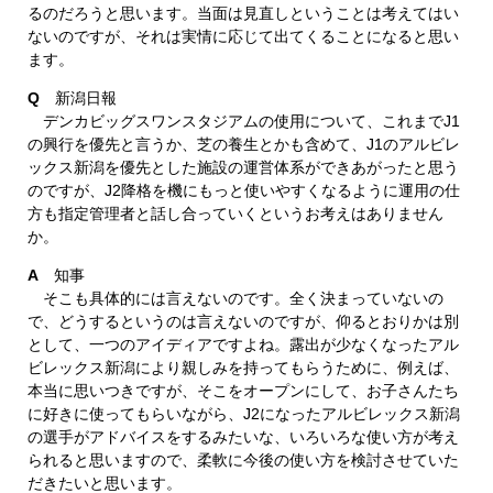
るのだろうと思います。当面は見直しということは考えてはい
ないのですが、それは実情に応じて出てくることになると思い
ます。
Q
新潟日報
デンカビッグスワンスタジアムの使用について、これまでJ1
の興行を優先と言うか、芝の養生とかも含めて、J1のアルビレ
ックス新潟を優先とした施設の運営体系ができあがったと思う
のですが、J2降格を機にもっと使いやすくなるように運用の仕
方も指定管理者と話し合っていくというお考えはありません
か。
A
知事
そこも具体的には言えないのです。全く決まっていないの
で、どうするというのは言えないのですが、仰るとおりかは別
として、一つのアイディアですよね。露出が少なくなったアル
ビレックス新潟により親しみを持ってもらうために、例えば、
本当に思いつきですが、そこをオープンにして、お子さんたち
に好きに使ってもらいながら、J2になったアルビレックス新潟
の選手がアドバイスをするみたいな、いろいろな使い方が考え
られると思いますので、柔軟に今後の使い方を検討させていた
だきたいと思います。