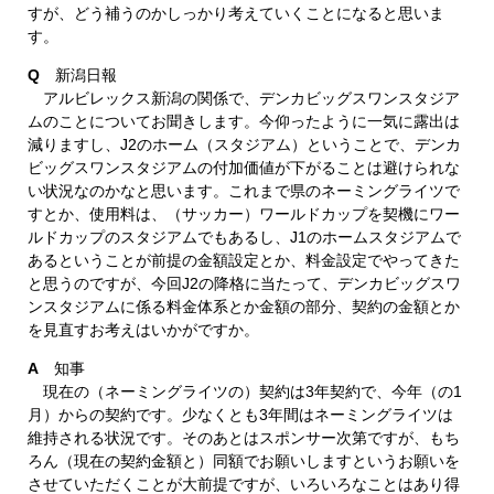
すが、どう補うのかしっかり考えていくことになると思いま
す。
Q
新潟日報
アルビレックス新潟の関係で、デンカビッグスワンスタジア
ムのことについてお聞きします。今仰ったように一気に露出は
減りますし、J2のホーム（スタジアム）ということで、デンカ
ビッグスワンスタジアムの付加価値が下がることは避けられな
い状況なのかなと思います。これまで県のネーミングライツで
すとか、使用料は、（サッカー）ワールドカップを契機にワー
ルドカップのスタジアムでもあるし、J1のホームスタジアムで
あるということが前提の金額設定とか、料金設定でやってきた
と思うのですが、今回J2の降格に当たって、デンカビッグスワ
ンスタジアムに係る料金体系とか金額の部分、契約の金額とか
を見直すお考えはいかがですか。
A
知事
現在の（ネーミングライツの）契約は3年契約で、今年（の1
月）からの契約です。少なくとも3年間はネーミングライツは
維持される状況です。そのあとはスポンサー次第ですが、もち
ろん（現在の契約金額と）同額でお願いしますというお願いを
させていただくことが大前提ですが、いろいろなことはあり得