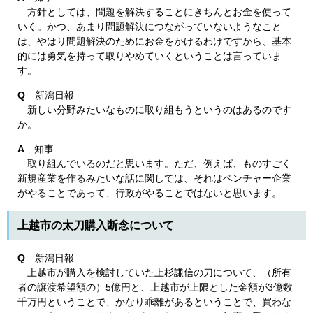
方針としては、問題を解決することにきちんとお金を使って
いく。かつ、あまり問題解決につながっていないようなこと
は、やはり問題解決のためにお金をかけるわけですから、基本
的には勇気を持って取りやめていくということは言っていま
す。
Q
新潟日報
新しい分野みたいなものに取り組もうというのはあるのです
か。
A
知事
取り組んでいるのだと思います。ただ、例えば、ものすごく
新規産業を作るみたいな話に関しては、それはベンチャー企業
がやることであって、行政がやることではないと思います。
上越市の太刀購入断念について
Q
新潟日報
上越市が購入を検討していた上杉謙信の刀について、（所有
者の譲渡希望額の）5億円と、上越市が上限とした金額が3億数
千万円ということで、かなり乖離があるということで、買わな