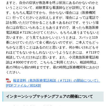
ますと、自分の症状が救急車を呼ぶ状況にあるのかないのかと
いうことについて、経験豊富な看護師などが説明してくれま
す。もちろん電話ですから、分からない場合には（医療機関
に）行ってくださいとお伝えしますが、場合によっては電話で
話を聞いただけで分かることも多々あるわけです。そういう場
合には自宅にいられることもありますので、迷ったら救急医療
電話相談＃7119にかけてください。もちろん迷うまでもないと
言いますか、どう見てもおかしいというときは、スパッと119
番にかけていただいて全く構わないのですが、ご本人でもどっ
ちかなと思うことはあるのだと思います。何か怖いけれどもそ
れほどでもないかもしれないというようなときには、＃7119で
相談していただければと思います。また、小児救急医療電話相
談は＃8000ですので、こちらもご利用ください。相談時間は、
夜の7時から朝の8時までです。昼の時間は医療機関等におかけ
ください。
報道資料（救急医療電話相談（＃7119）の開始について）
[PDFファイル／801KB]
インターンシップマッチングフェアの開催について