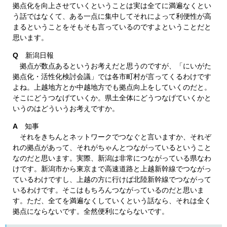
拠点化を向上させていくということは実は全てに満遍なくとい
う話ではなくて、ある一点に集中してそれによって利便性が高
まるということをそもそも言っているのですよということだと
思います。
Q
新潟日報
拠点が数点あるというお考えだと思うのですが、「にいがた
拠点化・活性化検討会議」では各市町村が言ってくるわけです
よね。上越地方とか中越地方でも拠点向上をしていくのだと。
そこにどうつなげていくか。県土全体にどうつなげていくかと
いうのはどういうお考えですか。
A
知事
それをきちんとネットワークでつなぐと言いますか、それぞ
れの拠点があって、それがちゃんとつながっているということ
なのだと思います。実際、新潟は非常につながっている県なわ
けです。新潟市から東京まで高速道路と上越新幹線でつながっ
ているわけですし、上越の方に行けば北陸新幹線でつながって
いるわけです。そこはもちろんつながっているのだと思いま
す。ただ、全てを満遍なくしていくという話なら、それは全く
拠点にならないです。全然便利にならないです。