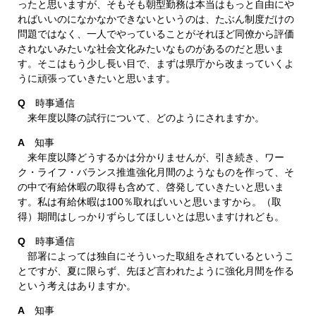
ったと思いますが、そもそも朝型勤務は本当はもっと自由にや
ればいいのになかなかできないというのは、たぶん制度だけの
問題ではなく、一人でやっていることがそれほど同僚から評価
されないみたいな社会文化みたいなものがあるのだと思いま
す。そこはもう少し長い目で、まずは県庁から改まっていくよ
うに頑張っていきたいと思います。
Q
時事通信
来年度以降の試行について、どのようにされますか。
A
知事
来年度以降どうするかは分かりませんが、引き続き、ワー
ク・ライフ・バランス推進強化月間のようなものを作って、そ
の中で有給休暇の取得も含めて、啓発していきたいと思いま
す。私は有給休暇は100％取ればいいと思いますから。（取
得）期間はしっかりずらしてほしいとは思いますけれども。
Q
時事通信
部署によっては独自にそういった取組をされているというこ
とですが、夏に限らず、先ほど言われたように強化月間を作る
という考えはありますか。
A
知事