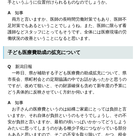
手というふうに位置付けられるものなのでしょうか。
A
知事
両方と言いますか、医師の長時間労働対策でもあり、医師不
足対策でもあるということでしょうね。また、医師に限らず看
護師などスタッフにとってもそうです。全体には医療現場の労
働状況の改善ということになると思います。
子ども医療費助成の拡充について
Q
新潟日報
一昨日、県が補助する子ども医療費の助成拡充について、県
市長会、県町村会との定期協議の中でお話があったかと思うの
ですが、改めて狙いと、その財源確保も含めて新年度の予算に
どう具体的に反映させていく方針か伺います。
A
知事
お子さんの医療費というのは結構ご家庭にとっては負担と言
いますか、それ自体が負担というのもそうでしょうし、その不
安が負担と言いますか、最初の頃いっぱいかかってどうしよう
みたいに思ってしまうのがある種少子化につながっている部分
もあると思いますので、そこの不安を取り除いて、かつ、税金