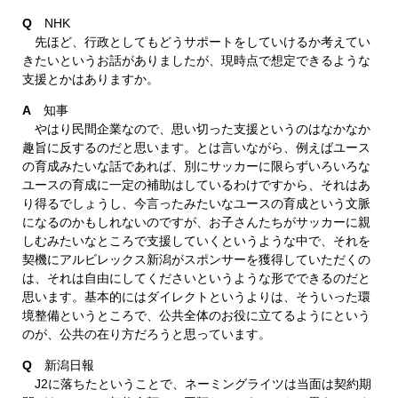
Q
NHK
先ほど、行政としてもどうサポートをしていけるか考えてい
きたいというお話がありましたが、現時点で想定できるような
支援とかはありますか。
A
知事
やはり民間企業なので、思い切った支援というのはなかなか
趣旨に反するのだと思います。とは言いながら、例えばユース
の育成みたいな話であれば、別にサッカーに限らずいろいろな
ユースの育成に一定の補助はしているわけですから、それはあ
り得るでしょうし、今言ったみたいなユースの育成という文脈
になるのかもしれないのですが、お子さんたちがサッカーに親
しむみたいなところで支援していくというような中で、それを
契機にアルビレックス新潟がスポンサーを獲得していただくの
は、それは自由にしてくださいというような形でできるのだと
思います。基本的にはダイレクトというよりは、そういった環
境整備というところで、公共全体のお役に立てるようにという
のが、公共の在り方だろうと思っています。
Q
新潟日報
J2に落ちたということで、ネーミングライツは当面は契約期