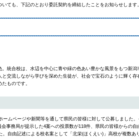
いても、下記のとおり委託契約を締結したことをお知らせします
。統合校は、水辺を中心に青や緑の色あい豊かな風景をもつ新潟
人と交流しながら学びを深めた生徒が、社会で宝石のように輝く存
めたものです。
県ホームページや新聞等を通して県民の皆様に対して公募しました。
員会事務局が提示した4案への投票数が118件、県民の皆様からの自
した。自由記述による校名案として「北栄(ほくえい)」高校が複数あ