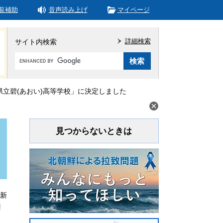
覧補助
音声読み上げ
マイページ
詳細検索
サイト内検索
Google
カ
ス
タ
立碧(あおい)高等学校」に決定しました
ム
検
索
見つからないときは
更新
踏