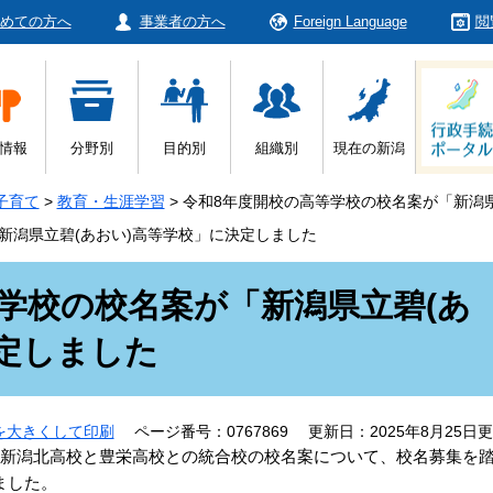
めての方へ
事業者の方へ
Foreign Language
閲
情報
分野別
目的別
組織別
現在の新潟
子育て
>
教育・生涯学習
>
令和8年度開校の高等学校の校名案が「新潟県
新潟県立碧(あおい)高等学校」に決定しました
学校の校名案が「新潟県立碧(あ
定しました
を大きくして印刷
ページ番号：0767869
更新日：2025年8月25日
新潟北高校と豊栄高校との統合校の校名案について、校名募集を
ました。