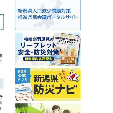
。
市
在
そ
由
り