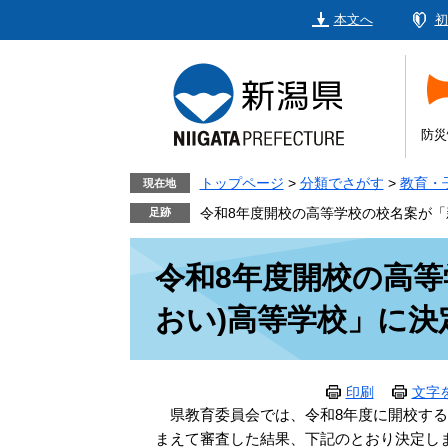
ペ
メ
本文へ
初
ー
ニ
ジ
ュ
の
ー
先
を
頭
飛
防災
で
ば
す。
し
トップページ
>
分類でさがす
>
教育・
現在地
て
令和8年度開校の高等学校の校名案が「
本
本
文
令和8年度開校の高等
文
へ
おい)高等学校」に決
印刷
文字
県教育委員会では、令和8年度に開校する
まえて審査した結果、下記のとおり決定し