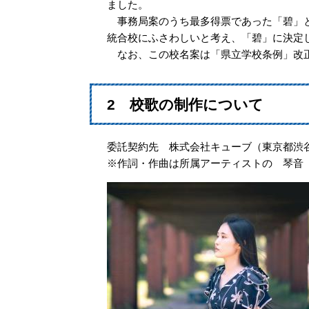
ました。
事務局案のうち最多得票であった「碧」と
統合校にふさわしいと考え、「碧」に決定
なお、この校名案は「県立学校条例」改正
2 校歌の制作について
委託契約先 株式会社キューブ（東京都渋
※作詞・作曲は所属アーティストの 琴音