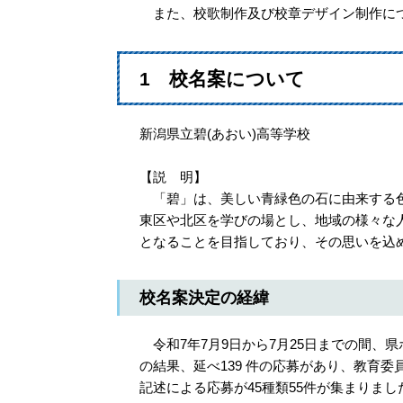
また、校歌制作及び校章デザイン制作につ
1 校名案について
新潟県立碧(あおい)高等学校
【説 明】
「碧」は、美しい青緑色の石に由来する色
東区や北区を学びの場とし、地域の様々な
となることを目指しており、その思いを込
校名案決定の経緯
令和7年7月9日から7月25日までの間、
の結果、延べ139 件の応募があり、教育委
記述による応募が45種類55件が集まりま