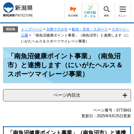
ペ
メ
ー
ニ
ジ
ュ
の
ー
先
を
トップページ
>
分類でさがす
>
観光・文化・スポーツ
>
スポーツ・
現在地
頭
飛
公園
>
「南魚沼健康ポイント事業」（南魚沼市）と連携します（に
で
ば
いがたヘルス＆スポーツマイレージ事業）
す。
し
本
て
「南魚沼健康ポイント事業」（南魚沼
文
本
市）と連携します（にいがたヘルス＆
文
へ
スポーツマイレージ事業）
ページ内目次
ページ番号：0773843
更新日：2025年9月25日更新
「南魚沼健康ポイント事業」
（南魚沼市）と連携