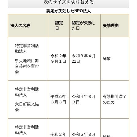
表のサイズを切り替える
認定が失効したNPO法人
認定
認定が失効し
法人の名称
失効理由
日
た日
特定非営利活
動法人
令和２年
令和３年４月
解散
県央地域に舞
９月１日
21日
台芸術を育む
会
特定非営利活
動法人
平成29年
令和４年３月
有効期間満了
３月３日
３日
のため
六日町観光協
会
特定非営利活
動法人
令和２年
令和５年３月