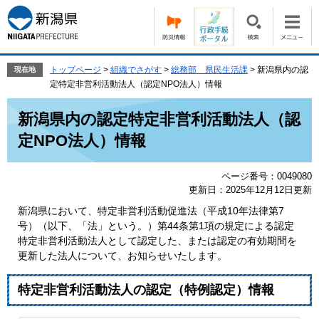
ペ
メ
ー
ニ
ジ
ュ
の
ー
先
を
トップページ
>
組織でさがす
>
総務部 県民生活課
>
新潟県内の認
現在地
頭
飛
定特定非営利活動法人（認定NPO法人）情報
で
ば
本
す。
し
新潟県内の認定特定非営利活動法人（認
文
て
定NPO法人）情報
本
文
へ
ページ番号：0049080
更新日：2025年12月12日更新
新潟県において、特定非営利活動促進法（平成10年法律第7
号）（以下、「法」という。）第44条第1項の規定による認定
特定非営利活動法人として認定した、または認定の有効期間を
更新した法人について、お知らせいたします。
特定非営利活動法人の認定（特例認定）情報