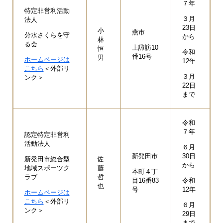
７年
特定非営利活動
３月
法人
23日
小
燕市
分水さくらを守
から
林
る会
上諏訪10
恒
令和
番16号
男
ホームページは
12年
こちら
＜外部リ
３月
ンク＞
22日
まで
令和
７年
認定特定非営利
活動法人
６月
新発田市
30日
新発田市総合型
佐
から
地域スポーツク
藤
本町４丁
ラブ
哲
目16番83
令和
也
号
12年
ホームページは
こちら
＜外部リ
６月
ンク＞
29日
まで