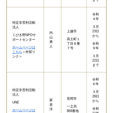
令和
４年
特定非営利活動
３月
法人
上越市
23日
内
くびき野NPOサ
から
山
高土町１
ポートセンター
勇
丁目８番
令和
人
ホームページは
７号
９年
こちら
＜外部リ
３月
ンク＞
22日
まで
令和
６年
特定非営利活動
３月
法人
29日
長岡市
家
から
UNE
老
一之貝
令和
洋
ホームページは
869番地