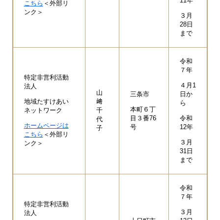
11年
こちら
＜外部リ
ンク＞
３月
28日
まで
令和
７年
特定非営利活動
４月1
法人
山
三条市
日か
地域たすけあい
﨑
ら
本町６丁
ネットワーク
千
目３番76
令和
代
ホームページは
号
12年
子
こちら
＜外部リ
３月
ンク＞
31日
まで
令和
７年
特定非営利活動
３月
法人