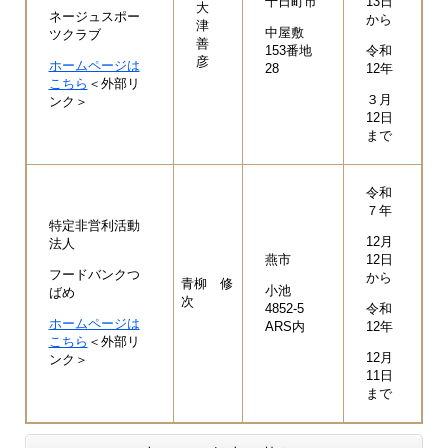
十日町市
13日
大
ネージュスポー
から
津
中屋敷
ツクラブ
善
153番地
令和
彦
ホームページは
28
12年
こちら
＜外部リ
３月
ンク＞
12日
まで
令和
７年
特定非営利活動
12月
法人
燕市
12日
フードバンクつ
から
青柳 修
小池
ばめ
次
4852-5
令和
ホームページは
ARS内
12年
こちら
＜外部リ
12月
ンク＞
11日
まで