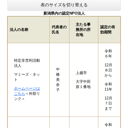
表のサイズを切り替える
新潟県内の認定NPO法人
主たる事
代表者の
認定の有
法人の名称
務所の所
氏名
効期間
在地
令和
６年
特定非営利活動
12月
法人
中
８日
上越市
マミーズ・ネッ
條
から
ト
美
大字中田
令和
奈
原１番地
ホームページは
11年
子
こちら
＜外部リ
12月
ンク＞
７日
まで
令和