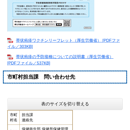
帯状疱疹ワクチンリーフレット（厚生労働省） [PDFファ
イル／303KB]
帯状疱疹の予防接種についての説明書（厚生労働省）
[PDFファイル／537KB]
市町村担当課 問い合わせ先
表のサイズを切り替える
市町
担当課
村名
連絡先
保健衛生部 保健所保健管理