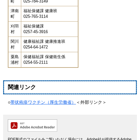
町
025-784-3149
津南
福祉保健課 健康班
町
025-765-3114
刈羽
福祉保健課
村
0257-45-3916
関川
健康福祉課 健康推進班
村
0254-64-1472
粟島
保健福祉課 保健衛生係
浦村
0254-55-2111
関連リンク
○
​帯状疱疹ワクチン（厚生労働省）
＜外部リンク＞
PDF形式のファイルをご覧いただく場合には、Adobe社が提供するAdobe