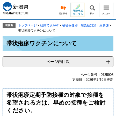
ペ
メ
ー
ニ
ジ
ュ
の
ー
先
を
トップページ
>
組織でさがす
>
福祉保健部 感染症対策・薬務課
>
現在地
頭
飛
帯状疱疹ワクチンについて
で
ば
本
す。
し
帯状疱疹ワクチンについて
文
て
本
文
ページ内目次
へ
ページ番号：0735905
更新日：2026年1月9日更新
帯状疱疹定期予防接種の対象で接種を
希望される方は、早めの接種をご検討
ください。