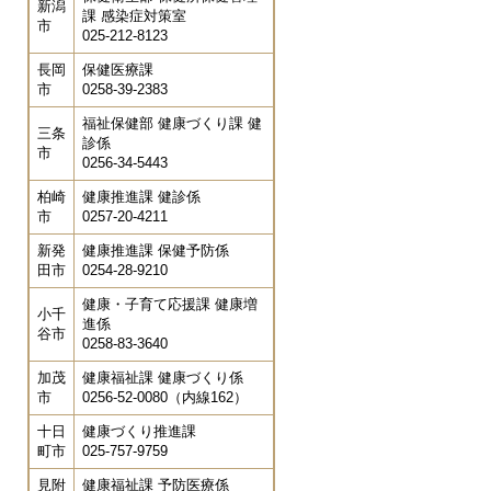
新潟
課 感染症対策室
市
025-212-8123
長岡
保健医療課
市
0258-39-2383
福祉保健部 健康づくり課 健
三条
診係
市
0256-34-5443
柏崎
健康推進課 健診係
市
0257-20-4211
新発
健康推進課 保健予防係
田市
0254-28-9210
健康・子育て応援課 健康増
小千
進係
谷市
0258-83-3640
加茂
健康福祉課 健康づくり係
市
0256-52-0080（内線162）
十日
健康づくり推進課
町市
025-757-9759
見附
健康福祉課 予防医療係