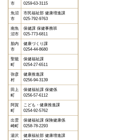
市
0259-63-3115
魚沼
市民福祉部 健康増進課
市
025-792-9763
南魚
保健課 保健事務班
沼市
025-773-6811
胎内
健康づくり課
市
0254-44-8680
聖籠
保健福祉課
町
0254-27-6511
弥彦
健康推進課
村
0256-94-3139
田上
保健福祉課 保健係
町
0256-57-6112
阿賀
こども・健康推進課
町
0254-92-5762
出雲
保健福祉課 保険健康係
崎町
0258-78-2293
湯沢
健康福祉部 健康増進課