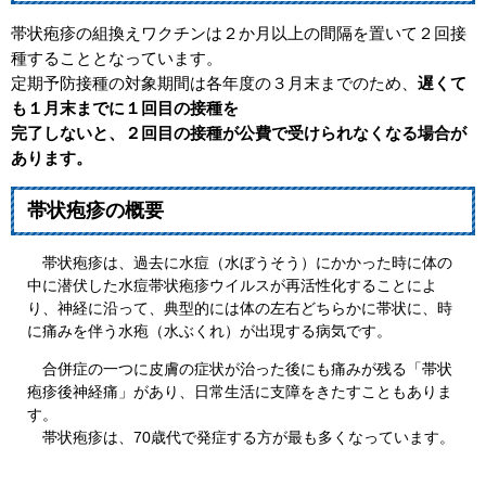
帯状疱疹の組換えワクチンは２か月以上の間隔を置いて２回接
種することとなっています。
定期予防接種の対象期間は各年度の３月末までのため、
遅くて
も１月末までに
１回目の接種を
完了しないと、２回目の接種が公費で受けられなくなる場合が
あります。
帯状疱疹の概要
帯状疱疹は、過去に水痘（水ぼうそう）にかかった時に体の
中に潜伏した水痘帯状疱疹ウイルスが再活性化することによ
り、神経に沿って、典型的には体の左右どちらかに帯状に、時
に痛みを伴う水疱（水ぶくれ）が出現する病気です。
合併症の一つに皮膚の症状が治った後にも痛みが残る「帯状
疱疹後神経痛」があり、日常生活に支障をきたすこともありま
す。
帯状疱疹は、70歳代で発症する方が最も多くなっています。​