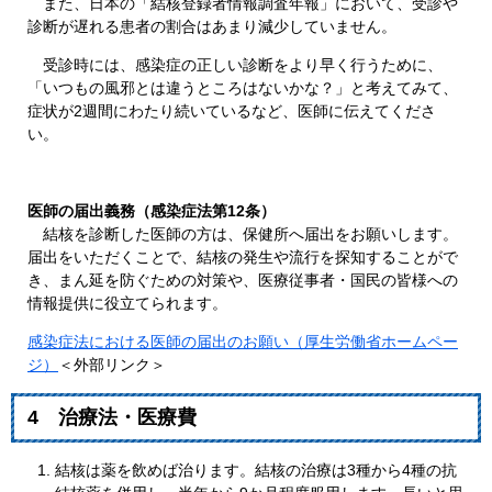
また、日本の「結核登録者情報調査年報」において、受診や
診断が遅れる患者の割合はあまり減少していません。
受診時には、感染症の正しい診断をより早く行うために、
「いつもの風邪とは違うところはないかな？」と考えてみて、
症状が2週間にわたり続いているなど、医師に伝えてくださ
い。
医師の届出義務（感染症法第12条）
結核を診断した医師の方は、保健所へ届出をお願いします。
届出をいただくことで、結核の発生や流行を探知することがで
き、まん延を防ぐための対策や、医療従事者・国民の皆様への
情報提供に役立てられます。
感染症法における医師の届出のお願い（厚生労働省ホームペー
ジ）
＜外部リンク＞
4 治療法・医療費
結核は薬を飲めば治ります。結核の治療は3種から4種の抗