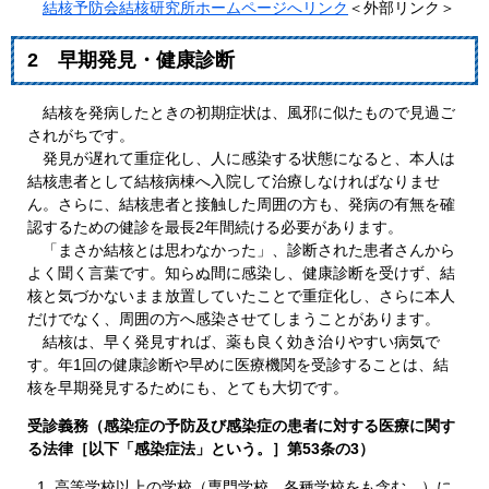
結核予防会結核研究所ホームページへリンク
＜外部リンク＞
2 早期発見・健康診断
結核を発病したときの初期症状は、風邪に似たもので見過ご
されがちです。
発見が遅れて重症化し、人に感染する状態になると、本人は
結核患者として結核病棟へ入院して治療しなければなりませ
ん。さらに、結核患者と接触した周囲の方も、発病の有無を確
認するための健診を最長2年間続ける必要があります。
「まさか結核とは思わなかった」、診断された患者さんから
よく聞く言葉です。知らぬ間に感染し、健康診断を受けず、結
核と気づかないまま放置していたことで重症化し、さらに本人
だけでなく、周囲の方へ感染させてしまうことがあります。
結核は、早く発見すれば、薬も良く効き治りやすい病気で
す。年1回の健康診断や早めに医療機関を受診することは、結
核を早期発見するためにも、とても大切です。
受診義務（感染症の予防及び感染症の患者に対する医療に関す
る法律［以下「感染症法」という。］第53条の3）
高等学校以上の学校（専門学校、各種学校をも含む。）に