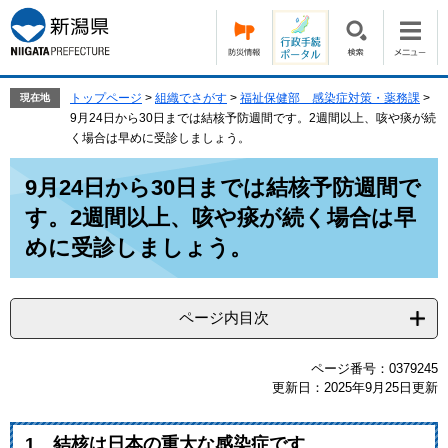
ペ
メ
ー
ニ
ジ
ュ
の
ー
先
を
トップページ
>
組織でさがす
>
福祉保健部 感染症対策・薬務課
>
現在地
頭
飛
9月24日から30日までは結核予防週間です。2週間以上、咳や痰が続
で
ば
く場合は早めに受診しましょう。
す。
し
本
て
9月24日から30日までは結核予防週間で
文
本
す。2週間以上、咳や痰が続く場合は早
文
へ
めに受診しましょう。
ページ内目次
ページ番号：0379245
更新日：2025年9月25日更新
1 結核は日本の重大な感染症です