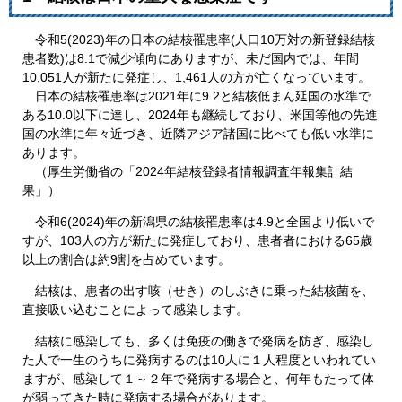
令和5(2023)年の日本の結核罹患率(人口10万対の新登録結核
患者数)は8.1で減少傾向にありますが、未だ国内では、年間
10,051人が新たに発症し、1,461人の方が亡くなっています。
日本の結核罹患率は2021年に9.2と結核低まん延国の水準で
ある10.0以下に達し、2024年も継続しており、米国等他の先進
国の水準に年々近づき、近隣アジア諸国に比べても低い水準に
あります。
（厚生労働省の「2024年結核登録者情報調査年報集計結
果」）
令和6(2024)年の新潟県の結核罹患率は4.9と全国より低いで
すが、103人の方が新たに発症しており、患者者における65歳
以上の割合は約9割を占めています。
結核は、患者の出す咳（せき）のしぶきに乗った結核菌を、
直接吸い込むことによって感染します。
結核に感染しても、多くは免疫の働きで発病を防ぎ、感染し
た人で一生のうちに発病するのは10人に１人程度といわれてい
ますが、感染して１～２年で発病する場合と、何年もたって体
が弱ってきた時に発病する場合があります。