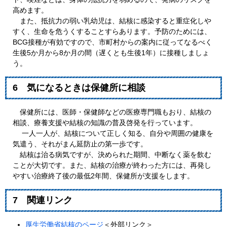
高めます。
また、抵抗力の弱い乳幼児は、結核に感染すると重症化しや
すく、生命を危うくすることすらあります。予防のためには、
BCG接種が有効ですので、市町村からの案内に従ってなるべく
生後5か月から8か月の間（遅くとも生後1年）に接種しましょ
う。
6 気になるときは保健所に相談
保健所には、医師・保健師などの医療専門職もおり、結核の
相談、療養支援や結核の知識の普及啓発を行っています。
一人一人が、結核について正しく知る、自分や周囲の健康を
気遣う、それがまん延防止の第一歩です。
結核は治る病気ですが、決められた期間、中断なく薬を飲む
ことが大切です。また、結核の治療が終わった方には、再発し
やすい治療終了後の最低2年間、保健所が支援をします。
7 関連リンク
厚生労働省結核のページ
＜外部リンク＞