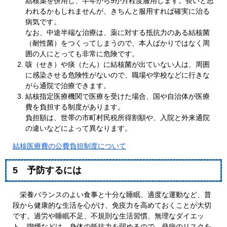
結核薬を併用し、半年から9か月程度服用します。長いと思
われるかもしれませんが、きちんと服用すれば確実に治る
病気です。
なお、中途半端な治療は、薬に対する抵抗力のある結核菌
（耐性菌）をつくってしまうので、本人ばかりではなく周
囲の人にとっても非常に危険です。
咳（せき）や痰（たん）に結核菌が出ていない人は、周囲
に感染させる危険性がないので、職場や学校などに行きな
がら通院で治療できます。
結核指定医療機関で医療を受けた場合、国や自治体が医療
費を負担する制度があります。
負担額は、世帯の市町村民税所得割額や、入院と外来通院
の違いなどによって異なります。
結核医療費の公費負担制度について
5 予防するには
栄養バランスのよい食事と十分な睡眠、適度な運動など、普
段から健康的な生活を心がけ、免疫力を高めておくことが大切
です。過労や睡眠不足、不規則な生活習慣、無理なダイエッ
ト、喫煙などは、身体の抵抗力を弱めるので、発病のリスクを