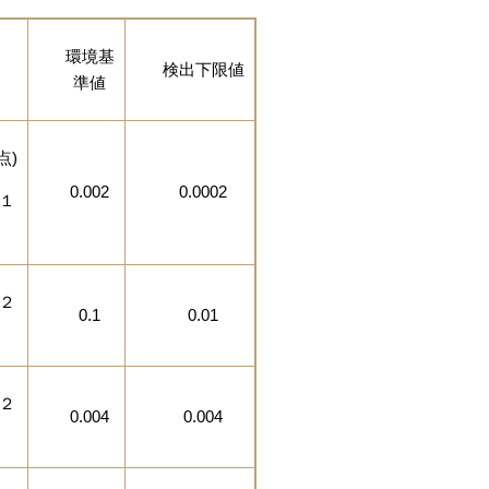
環境基
検出下限値
準値
点)
0.002
0.0002
１
２
0.1
0.01
２
0.004
0.004