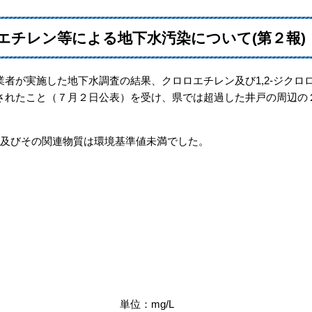
エチレン等による地下水汚染について(第２報)
が実施した地下水調査の結果、クロロエチレン及び1,2-ジクロ
されたこと（７月２日公表）を受け、県では超過した井戸の周辺の
及びその関連物質は環境基準値未満でした。
位：mg/L