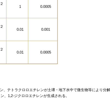
２
1
0.0005
２
0.01
0.001
２
0.01
0.0005
エチレン、テトラクロロエチレンが土壌・地下水中で微生物等により分
レン、1,2-ジクロロエチレンが生成される。