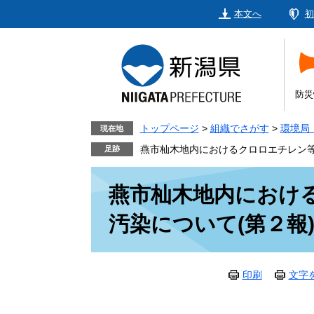
ペ
メ
本文へ
初
ー
ニ
ジ
ュ
の
ー
先
を
頭
飛
防災
で
ば
す。
し
トップページ
>
組織でさがす
>
環境局
現在地
て
燕市杣木地内におけるクロロエチレン等
本
本
文
燕市杣木地内におけ
文
へ
汚染について(第２報
印刷
文字