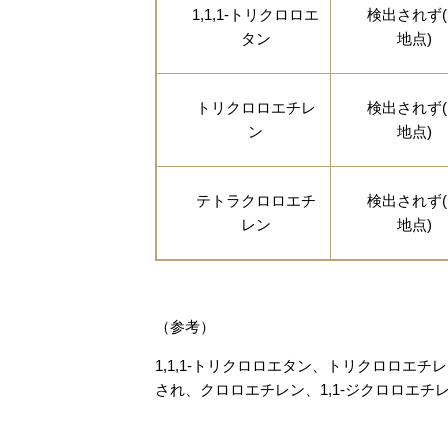
1,1,1-トリクロロエ
検出されず(
タン
地点)
トリクロロエチレ
検出されず(
ン
地点)
テトラクロロエチ
検出されず(
レン
地点)
（参考）
1,1,1-トリクロロエタン、トリクロロ
され、クロロエチレン、1,1-ジクロロエチ