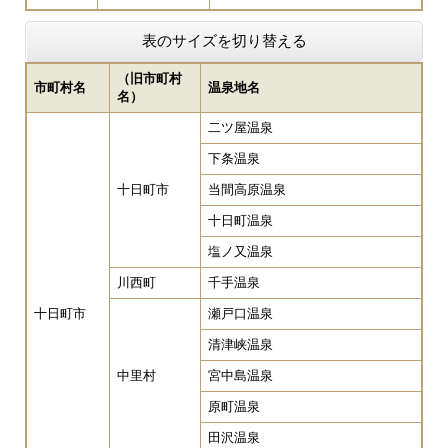
表のサイズを切り替える
（旧市町村
市町村名
温泉地名
名）
二ツ屋温泉
下条温泉
十日町市
当間高原温泉
十日町温泉
塩ノ又温泉
川西町
千手温泉
十日町市
瀬戸口温泉
清津峡温泉
中里村
宮中島温泉
原町温泉
田沢温泉