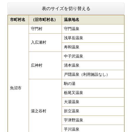
表のサイズを切り替える
市町村名
（旧市町村名）
温泉地名
守門村
守門温泉
浅草岳温泉
入広瀬村
寿和温泉
中子沢温泉
広神村
清本温泉
戸隠温泉（利用施設なし）
駒の湯
魚沼市
栃尾又温泉
大湯温泉
湯之谷村
折立温泉
宇津野温泉
芋川温泉