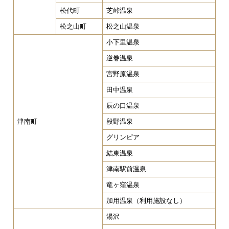
松代町
芝峠温泉
松之山町
松之山温泉
小下里温泉
逆巻温泉
宮野原温泉
田中温泉
辰の口温泉
津南町
段野温泉
グリンピア
結東温泉
津南駅前温泉
竜ヶ窪温泉
加用温泉（利用施設なし）
湯沢