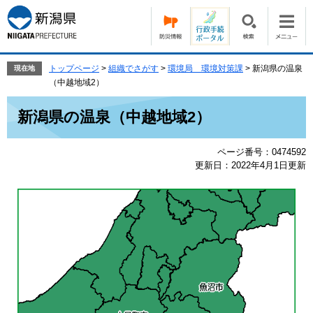
ペ
メ
ー
ニ
ジ
ュ
の
ー
先
を
トップページ
>
組織でさがす
>
環境局 環境対策課
>
新潟県の温泉
現在地
頭
飛
（中越地域2）
で
ば
本
す。
し
新潟県の温泉（中越地域2）
文
て
本
ページ番号：0474592
文
更新日：2022年4月1日更新
へ