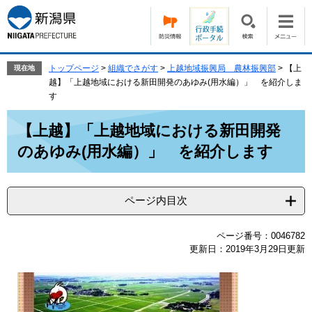
ペ
メ
ー
ニ
ジ
ュ
の
ー
先
を
トップページ
>
組織でさがす
>
上越地域振興局 農林振興部
>
【上
現在地
頭
飛
越】「上越地域における新田開発のあゆみ(用水編）」 を紹介しま
で
ば
す
す。
し
本
て
【上越】「上越地域における新田開発
文
本
のあゆみ(用水編）」 を紹介します
文
へ
ページ内目次
ページ番号：0046782
更新日：2019年3月29日更新