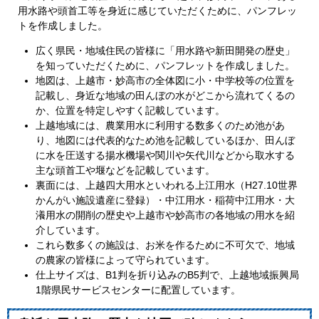
用水路や頭首工等を身近に感じていただくために、パンフレッ
トを作成しました。
広く県民・地域住民の皆様に「用水路や新田開発の歴史」
を知っていただくために、パンフレットを作成しました。
地図は、上越市・妙高市の全体図に小・中学校等の位置を
記載し、身近な地域の田んぼの水がどこから流れてくるの
か、位置を特定しやすく記載しています。
上越地域には、農業用水に利用する数多くのため池があ
り、地図には代表的なため池を記載しているほか、田んぼ
に水を圧送する揚水機場や関川や矢代川などから取水する
主な頭首工や堰などを記載しています。
裏面には、上越四大用水といわれる上江用水（H27.10世界
かんがい施設遺産に登録）・中江用水・稲荷中江用水・大
瀁用水の開削の歴史や上越市や妙高市の各地域の用水を紹
介しています。
これら数多くの施設は、お米を作るために不可欠で、地域
の農家の皆様によって守られています。
仕上サイズは、B1判を折り込みのB5判で、上越地域振興局
1階県民サービスセンターに配置しています。