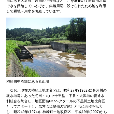
川にある大沢堰、吉川の下条堰など、川を堰止めて幹線用水路
で水を供給しているほか、集落周辺に設けられたため池を利用
して耕地へ用水を供給しています。
柿崎川中流部にある丸山堰
なお、現在の柿崎土地改良区は、昭和27年(1952)に各河川の
取水堰毎にあった初田・丸山･十王堂・下条・大沢堰の普通水
利組合を統合し、地区面積637ヘクタールの下黒川土地改良区
としてスタートし、県営ほ場整備の実施とともに面積を拡大
し、昭和49年(1974)に柿崎町土地改良区、平成19年(2007)から