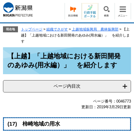
ペ
メ
ー
ニ
ジ
ュ
の
ー
先
を
トップページ
>
組織でさがす
>
上越地域振興局 農林振興部
>
【上
現在地
頭
飛
越】「上越地域における新田開発のあゆみ(用水編）」 を紹介しま
で
ば
す
す。
し
本
て
【上越】「上越地域における新田開発
文
本
のあゆみ(用水編）」 を紹介します
文
へ
ページ内目次
ページ番号：0046773
更新日：2019年3月29日更新
(17) 柿崎地域の用水