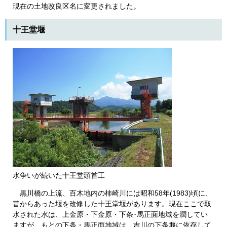
現在の土地改良区名に変更されました。
十王堂堰
水争いが続いた十王堂頭首工
黒川橋の上流、百木地内の柿崎川には昭和58年(1983)頃に、
昔からあった堰を改修した十王堂堰があります。現在ここで取
水された水は、上金原・下金原・下条･馬正面地域を潤してい
ますが、もとの下条・馬正面地域は、吉川の下条堰に依存して