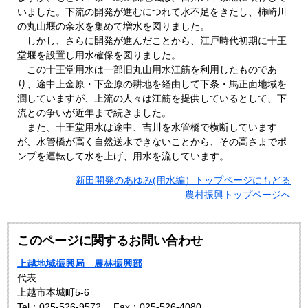
いました。下流の開発が進むにつれて水不足をきたし、柿崎川
の丸山堰の余水を集めて増水を図りました。
しかし、さらに開発が進んだことから、江戸時代初期に十王
堂堰を設置し用水確保を図りました。
この十王堂用水は一部旧丸山用水江筋を利用したものであ
り、途中上金原・下金原の耕地を経由して下条・馬正面地域を
潤していますが、上流の人々は江筋を提供しているとして、下
流との争いが近年まで続きました。
また、十王堂用水は途中、吉川を水管橋で横断しています
が、水管橋が高く自然送水できないことから、その高さまでポ
ンプを運転して水を上げ、用水を流しています。
新田開発のあゆみ(用水編）トップページにもどる
農村振興トップページへ
このページに関するお問い合わせ
上越地域振興局 農林振興部
代表
上越市本城町5-6
Tel：025-526-9572
Fax：025-526-4080