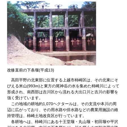
改修直前の下条堰(平成13)
高田平野の北東部に位置する上越市柿崎区は、その北東にそ
びえる米山(993m)と東方の尾神岳の水を集めた柿崎川によって
形成され、南西部は吉川区から流れる大出口川と吉川の影響を
強く受けています。
この地域の耕地約1,070ヘクタールは、その支流や本川の周
辺に広がっており、その用水路や排水路などの農業用施設の維
持管理は、柿崎土地改良区が行っています。
各耕地へは、柿崎川にある十王堂堰・丸山堰・初田堰や平沢