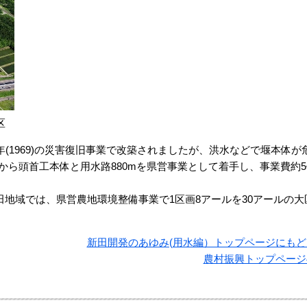
区
(1969)の災害復旧事業で改築されましたが、洪水などで堰本体が
0)から頭首工本体と用水路880mを県営事業として着手し、事業費約
地域では、県営農地環境整備事業で1区画8アールを30アールの大
新田開発のあゆみ(用水編）トップページにもど
農村振興トップページ