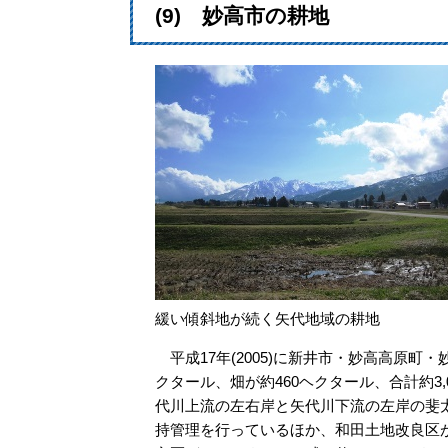
(9) 妙高市の耕地
緩い傾斜地が続く矢代地域の耕地
平成17年(2005)に新井市・妙高高原町
クタール、畑が約460ヘクタール、合計約3
代川上流の左右岸と矢代川下流の左岸の斐太
持管理を行っているほか、和田土地改良区が