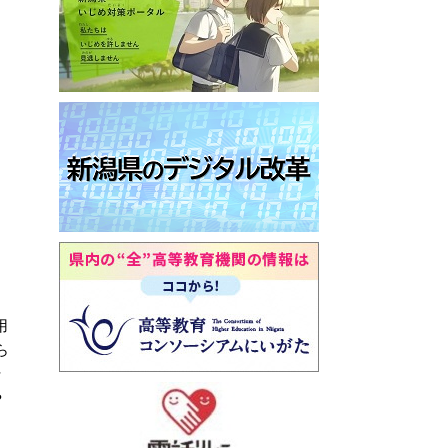
用
ら
ラ
や