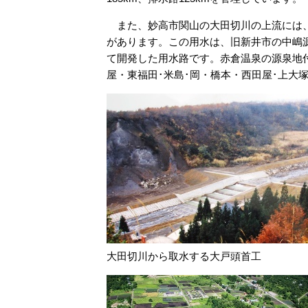
また、妙高市関山の大田切川の上流には、
があります。この用水は、旧新井市の中嶋
て開発した用水路です。赤倉温泉の源泉地
屋・東福田･米島･岡・橋本・西田屋･上大
大田切川から取水する大戸頭首工