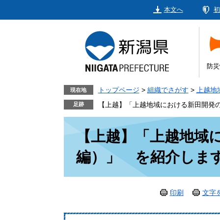
ペ
メ
本文へ
初
ー
ニ
ジ
ュ
の
ー
先
を
頭
飛
防災
で
ば
す。
し
トップページ
>
組織でさがす
>
上越地
現在地
て
【上越】「上越地域における新田開発の
本
本
文
【上越】「上越地域
文
へ
編）」 を紹介しま
印刷
文字