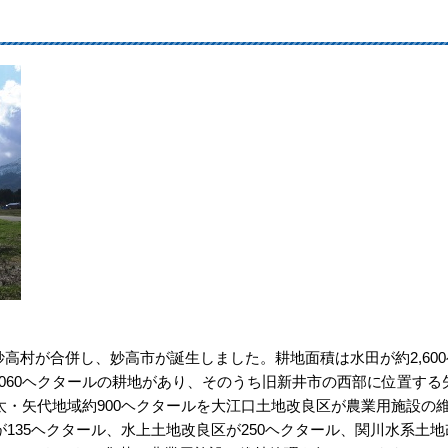
・妙高村が合併し、妙高市が誕生しました。耕地面積は水田が約2,600
,060ヘクタールの耕地があり、そのうち旧新井市の西部に位置する
・矢代地域約900ヘクタールを大江口土地改良区が農業用施設の
135ヘクタール、水上土地改良区が250ヘクタール、関川水系土地