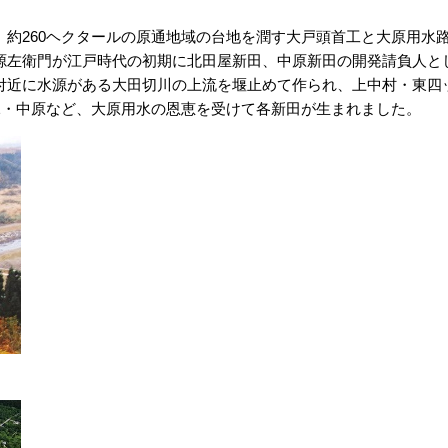
約260ヘクタールの原通地域の台地を潤す大戸頭首工と大原用水
源左衛門が江戸時代の初期に北田屋新田、中原新田の開発請負人と
付近に水源がある大田切川の上流を堰止めて作られ、上中村・東四
塚・中原など、大原用水の恩恵を受けて各新田が生まれました。