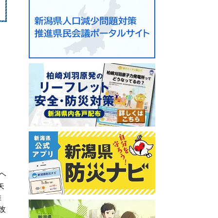
ヘ
矢
維
改