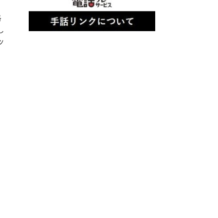
路
し
ッ