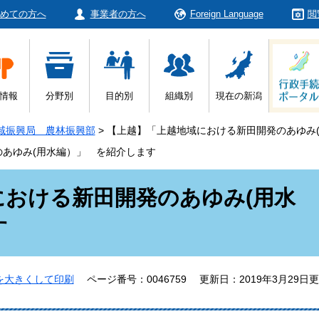
めての方へ
事業者の方へ
Foreign Language
閲
情報
分野別
目的別
組織別
現在の新潟
域振興局 農林振興部
>
【上越】「上越地域における新田開発のあゆみ
あゆみ(用水編）」 を紹介します
における新田開発のあゆみ(用水
す
を大きくして印刷
ページ番号：0046759
更新日：2019年3月29日