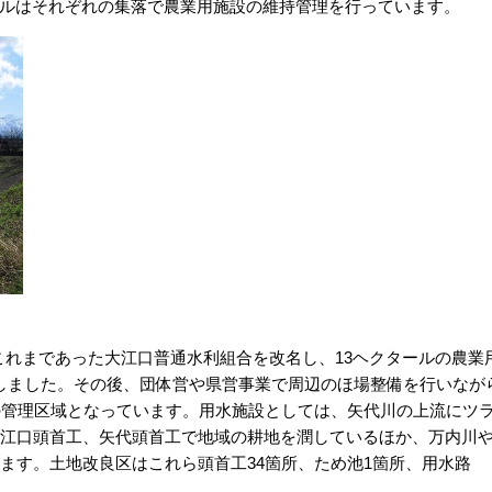
タールはそれぞれの集落で農業用施設の維持管理を行っています。
にこれまであった大江口普通水利組合を改名し、13ヘクタールの農業
しました。その後、団体営や県営事業で周辺のほ場整備を行いなが
の管理区域となっています。用水施設としては、矢代川の上流にツ
大江口頭首工、矢代頭首工で地域の耕地を潤しているほか、万内川
ます。土地改良区はこれら頭首工34箇所、ため池1箇所、用水路