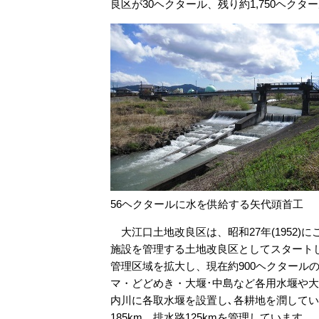
良区が30ヘクタール、残り約1,750ヘク
56ヘクタールに水を供給する矢代頭首工
大江口土地改良区は、昭和27年(1952)
施設を管理する土地改良区としてスタート
管理区域を拡大し、現在約900ヘクタール
マ・どどめき・大堰･中島など各用水堰や
内川に各取水堰を設置し､各耕地を潤してい
185km、排水路125kmを管理しています。