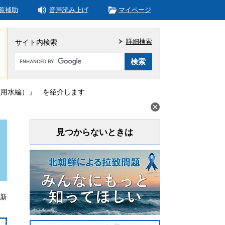
覧補助
音声読み上げ
マイページ
詳細検索
サイト内検索
Google
カ
ス
タ
(用水編）」 を紹介します
ム
検
索
見つからないときは
更新