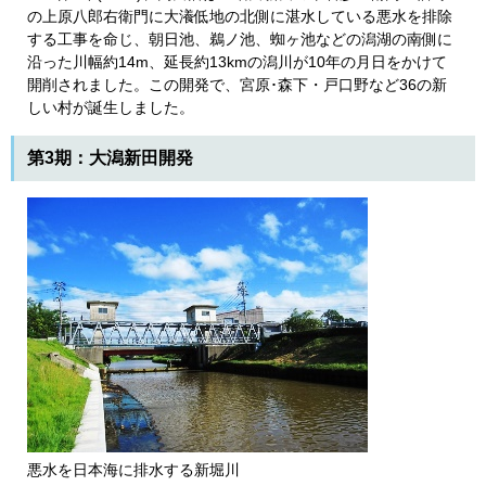
の上原八郎右衛門に大瀁低地の北側に湛水している悪水を排除
する工事を命じ、朝日池、鵜ノ池、蜘ヶ池などの潟湖の南側に
沿った川幅約14m、延長約13kmの潟川が10年の月日をかけて
開削されました。この開発で、宮原･森下・戸口野など36の新
しい村が誕生しました。
第3期：大潟新田開発
悪水を日本海に排水する新堀川