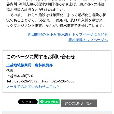
谷内川･潟川支線の開削や朝日池のかさ上げ、鵜ノ池への補給
揚水機場の建設などが行われました。
その後、これらの施設は経年変化によって老朽化し危険な状
況であることから、現在潟川・姥谷内川及び舟入川を県営スト
ックマネジメント事業、かんがい排水事業で改修しています。
新田開発のあゆみ(用水編）トップページにもどる
農村振興トップページへ
このページに関するお問い合わせ
上越地域振興局 農林振興部
代表
上越市本城町5-6
Tel：025-526-9572
Fax：025-526-4080
メールでのお問い合わせはこちら
県公式SNS一覧へ