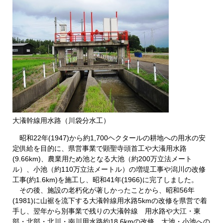
大瀁幹線用水路（川袋分水工）
昭和22年(1947)から約1,700ヘクタールの耕地への用水の安
定供給を目的に、県営事業で顕聖寺頭首工や大瀁用水路
(9.66km)、農業用ため池となる大池（約200万立法メート
ル）、小池（約110万立法メートル）の増堤工事や潟川の改修
工事(約1.6km)を施工し、昭和41年(1966)に完了しました。
その後、施設の老朽化が著しかったことから、昭和56年
(1981)に山裾を流下する大瀁幹線用水路5kmの改修を県営で着
手し、翌年から別事業で残りの大瀁幹線 用水路や大江・東
部・北部・北川・南川用水路約18.6kmの改修、大池・小池への