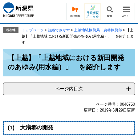
ペ
メ
ー
ニ
ジ
ュ
の
ー
先
を
トップページ
>
組織でさがす
>
上越地域振興局 農林振興部
>
【上
現在地
頭
飛
越】「上越地域における新田開発のあゆみ(用水編）」 を紹介しま
で
ば
す
す。
し
本
て
【上越】「上越地域における新田開発
文
本
のあゆみ(用水編）」 を紹介します
文
へ
ページ内目次
ページ番号：0046750
更新日：2019年3月29日更新
(1) 大瀁郷の開発