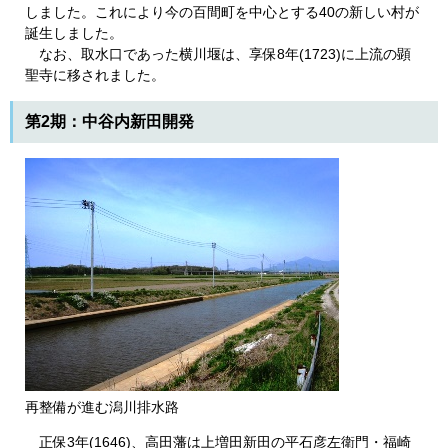
しました。これにより今の百間町を中心とする40の新しい村が
誕生しました。
なお、取水口であった横川堰は、享保8年(1723)に上流の顕
聖寺に移されました。
第2期：中谷内新田開発
再整備が進む潟川排水路
正保3年(1646)、高田藩は上増田新田の平石彦左衛門・福崎