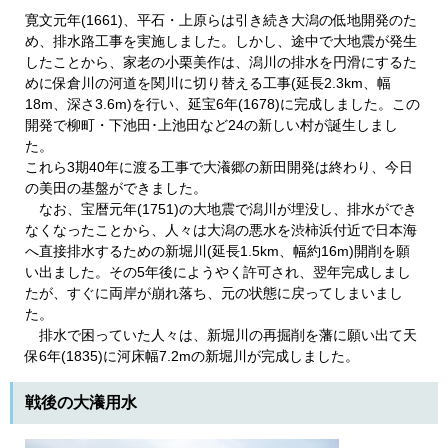
寛文元年(1661)、平石・上原らは引き続き大潟の低地開発のた
め、排水路工事を実施しました。しかし、途中で大地震が発生
したことから、家老の小栗美作は、潟川の排水を円滑にするた
めに保倉川の河道を関川に切り替える工事(延長2.3km、幅
18m、深さ3.6m)を行い、延宝6年(1678)に完成しました。この
開発で柳町・下池田･上池田など24の新しい村が誕生しまし
た。
これら3期40年に渡る工事で大瀁郷の新田開発は終わり、今日
の美田の基盤ができました。
なお、宝暦元年(1751)の大地震で潟川が埋没し、排水ができ
なくなったことから、人々は大潟の悪水を渋柿浜付近で日本海
へ直接排水するための新堀川(延長1.5km、幅約16m)開削を願
い出ました。その5年後にようやく許可され、翌年完成しまし
たが、すぐに両岸が崩れ落ち、元の状態に戻ってしまいまし
た。
排水で困っていた人々は、新堀川の再掘削を藩に願い出て天
保6年(1835)に河床幅7.2mの新堀川が完成しました。
戦後の大瀁用水