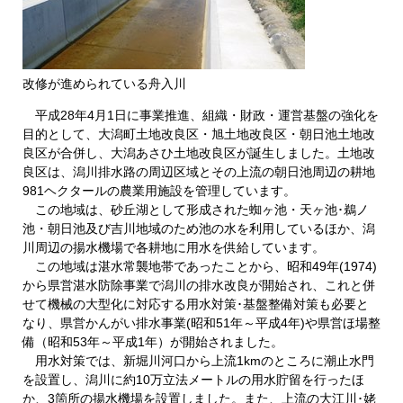
改修が進められている舟入川
平成28年4月1日に事業推進、組織・財政・運営基盤の強化を
目的として、大潟町土地改良区・旭土地改良区・朝日池土地改
良区が合併し、大潟あさひ土地改良区が誕生しました。土地改
良区は、潟川排水路の周辺区域とその上流の朝日池周辺の耕地
981ヘクタールの農業用施設を管理しています。
この地域は、砂丘湖として形成された蜘ヶ池・天ヶ池･鵜ノ
池・朝日池及び吉川地域のため池の水を利用しているほか、潟
川周辺の揚水機場で各耕地に用水を供給しています。
この地域は湛水常襲地帯であったことから、昭和49年(1974)
から県営湛水防除事業で潟川の排水改良が開始され、これと併
せて機械の大型化に対応する用水対策･基盤整備対策も必要と
なり、県営かんがい排水事業(昭和51年～平成4年)や県営ほ場整
備（昭和53年～平成1年）が開始されました。
用水対策では、新堀川河口から上流1kmのところに潮止水門
を設置し、潟川に約10万立法メートルの用水貯留を行ったほ
か、3箇所の揚水機場を設置しました。また、上流の大江川･姥