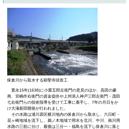
保倉川から取水する顕聖寺頭首工
寛永15年(1638)に小栗五郎左衛門の意見のほか、高田の豪
商、宮嶋作右衛門の資金提供や上州浪人神戸三郎左衛門・茂田
七右衛門らの技術指導を受けて工事に着手し、7年の月日をか
け大瀁新田開発が行われました。
その水路は浦川原区横川地内の保倉川から取水し、六日町・
花ヶ崎地域を流下し、鵜ノ木地域で用水を北川、中川、南川用
水路の三筋に分け、最後は三分一・福島を流下し保倉川に落と