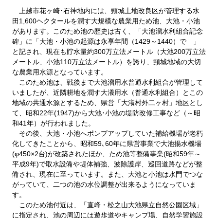
上越市花ヶ崎･石神地内には、頸城土地改良区が管理する水
田1,600ヘクタールを潤す大規模な農業用ため池、大池・小池
があります。このため池の歴史は古く、「大池溜水利組合記念
碑」に「大池・小池の起源は永享年間（1429～1440）で 」
と記され、現在も貯水量約300万立法メートル（大池200万立法
メートル、小池110万立法メートル）を誇り、頸城地域の大切
な農業用水源となっています。
このため池は、戦後まで大池溜用水普通水利組合が管理して
いましたが、近隣耕地を潤す大瀁用水（普通水利組合）とこの
地域の共通水源とするため、県営「大瀁村外二ヶ村」地区とし
て、昭和22年(1947)から大池･小池の堤防改修工事など（～昭
和41年）が行われました。
その後、大池・小池へポンプアップしていた補給機場が老朽
化してきたことから、昭和59､60年に県営事業で大池揚水機場
(φ450×2台)が改築されたほか、ため池等整備事業(昭和59年～
平成9年)で取水設備や堤体補強、波除護岸、巡回道路などが整
備され、現在に至っています。また、大池と小池は水門でつな
がっていて、二つの池の水位調整が出来るようになっていま
す。
このため池付近は、「直峰・松之山大池県立自然公園区域」
に指定され、池の周辺には遊歩道やキャンプ場、自然学習施設