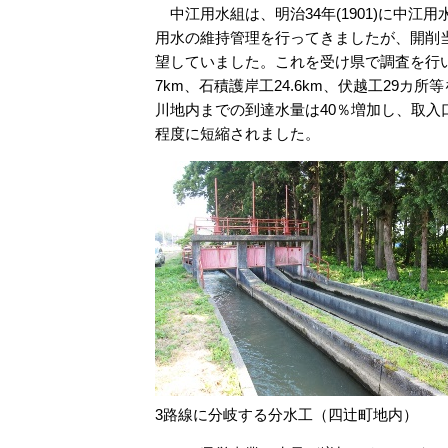
中江用水組は、明治34年(1901)に中江
用水の維持管理を行ってきましたが、開削
望していました。これを受け県で調査を行い、
7km、石積護岸工24.6km、伏越工29カ所
川地内までの到達水量は40％増加し、取入
程度に短縮されました。
3路線に分岐する分水工（四辻町地内）