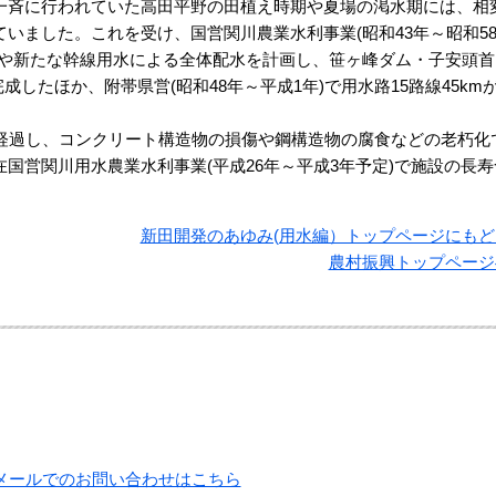
斉に行われていた高田平野の田植え時期や夏場の渇水期には、相
いました。これを受け、国営関川農業水利事業(昭和43年～昭和5
性や新たな幹線用水による全体配水を計画し、笹ヶ峰ダム・子安頭首
完成したほか、附帯県営(昭和48年～平成1年)で用水路15路線45km
経過し、コンクリート構造物の損傷や鋼構造物の腐食などの老朽化
国営関川用水農業水利事業(平成26年～平成3年予定)で施設の長寿
新田開発のあゆみ(用水編）トップページにもど
農村振興トップページ
メールでのお問い合わせはこちら