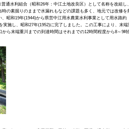
用水普通水利組合（昭和26年：中江土地改良区）として名称を改組し
当時の素掘りのままで水漏れもなどの課題も多く、地元では改修を
昭和19年(1944)から県営中江用水農業水利事業として用水路約
等を実施し、昭和27年(1952)に完了しました。この工事により、末端
口から末端重川までの到達時間はそれまでの12時間程度から8～9時