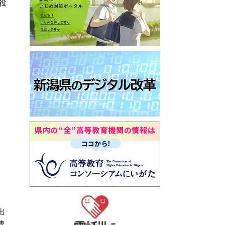
役
出
費