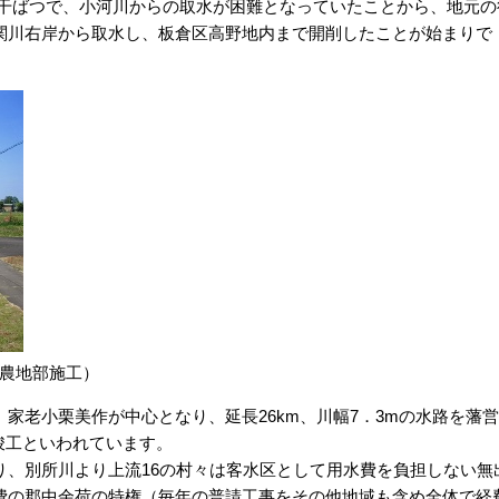
頃の干ばつで、小河川からの取水が困難となっていたことから、地元の
関川右岸から取水し、板倉区高野地内まで開削したことが始まりで
0農地部施工）
老小栗美作が中心となり、延長26km、川幅7．3mの水路を藩営
年竣工といわれています。
、別所川より上流16の村々は客水区として用水費を負担しない無
費の郡中余荷の特権（毎年の普請工事をその他地域も含め全体で経