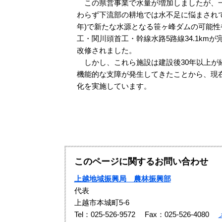
この県営事業で水量が増加しましたが、一
わらず下流部の耕地では水不足に悩まされて
年)で新たな水源となる笹ヶ峰ダムの可能
工・関川頭首工・幹線水路5路線34.1kmが
改修されました。
しかし、これら施設は建設後30年以上が
機能的な支障が発生してきたことから、現在
化を実施しています。
このページに関するお問い合わせ
上越地域振興局 農林振興部
代表
上越市本城町5-6
Tel：025-526-9572
Fax：025-526-4080