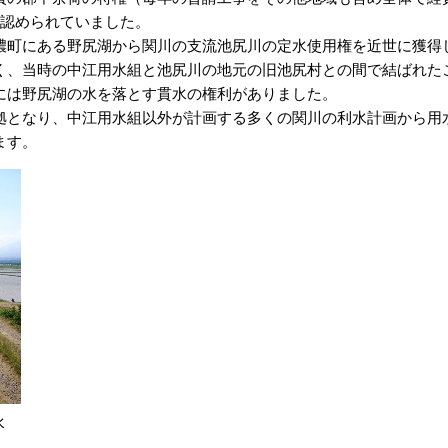
が認められていました。
町にある野尻湖から関川の支流池尻川の定水使用権を近世に獲得
く、当時の中江用水組と池尻川の地元の旧池尻村との間で結ばれた
には野尻湖の水を落とす貫水の権利がありました。
となり、中江用水組以外が計画する多くの関川の利水計画から用
ます。
水