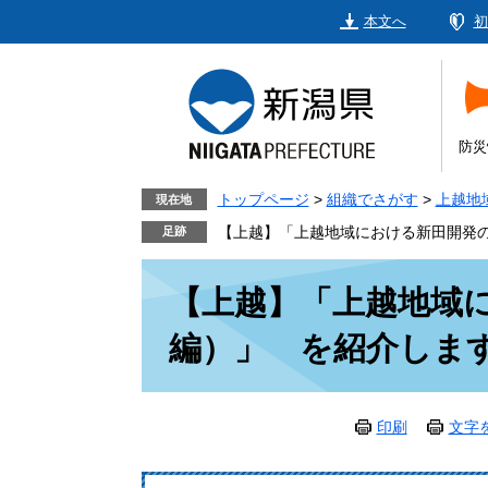
ペ
メ
本文へ
初
ー
ニ
ジ
ュ
の
ー
先
を
頭
飛
防災
で
ば
す。
し
トップページ
>
組織でさがす
>
上越地
現在地
て
【上越】「上越地域における新田開発の
本
本
文
【上越】「上越地域
文
へ
編）」 を紹介しま
印刷
文字