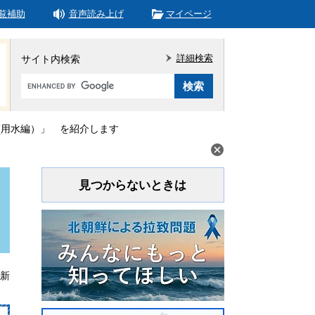
覧補助
音声読み上げ
マイページ
詳細検索
サイト内検索
Google
カ
ス
タ
(用水編）」 を紹介します
ム
検
索
見つからないときは
更新