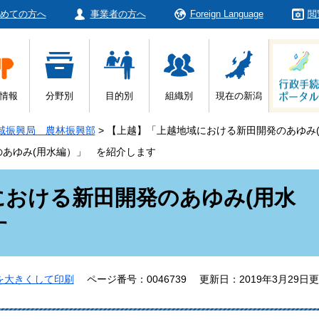
めての方へ
事業者の方へ
Foreign Language
閲
情報
分野別
目的別
組織別
現在の新潟
域振興局 農林振興部
>
【上越】「上越地域における新田開発のあゆみ
あゆみ(用水編）」 を紹介します
における新田開発のあゆみ(用水
す
を大きくして印刷
ページ番号：0046739
更新日：2019年3月29日