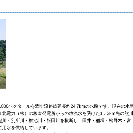
00ヘクタールを潤す流路総延長約24.7kmの水路です。現在の水
北電力（株）の板倉発電所からの放流水を受けた1．2km先の熊
熊川・別所川・櫛池川・飯田川を横断し、田井・稲増・松野木・富
に用水を供給しています。