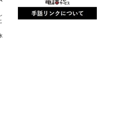
し
こ
水