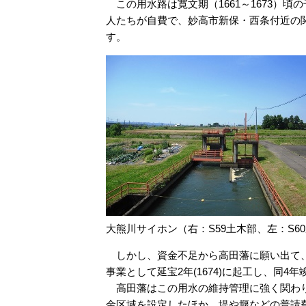
この用水路は寛文期（1661～1673）
人たちが自費で、妙高市新保・西条付近の
す。
大熊川サイホン（右：S59土木部、左：S6
しかし、資金不足から高田藩に願い出て、家
事業として延宝2年(1674)に起工し、同4
高田藩はこの用水の維持管理に強く関わり
金区域を設定したほか、堤や堰などの普請