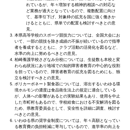
れているが、年々増加する精神的相談への対応な
ど業務が過大となっているので、複数配置に向け
て、基準引下げ、対象枠の拡充を国に強く働きか
けるとともに、県単での配置も検討すべきとの意
見。
本県高等学校のスポーツ競技力については、全国大会にお
いて、一部の競技を除き成績の不振が続いているので指導
者を養成するとともに、クラブ活動の活発化を図るなど、
水準の向上に努めるべきとの意見。
柏崎養護学校さざなみ分校については、生徒数も本校と変
わらぬ状況にあり地域での知的障害者教育の中心的な役割
を担っているので、障害者教育の拡充を図るためにも、独
立を検討すべきとの意見。
ポリカーボネート製食器については、溶出するいわゆる環
境ホルモンの濃度は食品衛生法上の規定に適合している
が、人体への影響があるとの実験結果もあり、使用を中止
した市町村もあるので、学校給食における不安解消を図る
ため、県教育委員会として、安全性を詳細に調査、検討す
べきとの意見。
いわゆる県の奨学金制度については、年々高額となってい
る教育費の負担軽減に寄与しているので、進学率の向上を