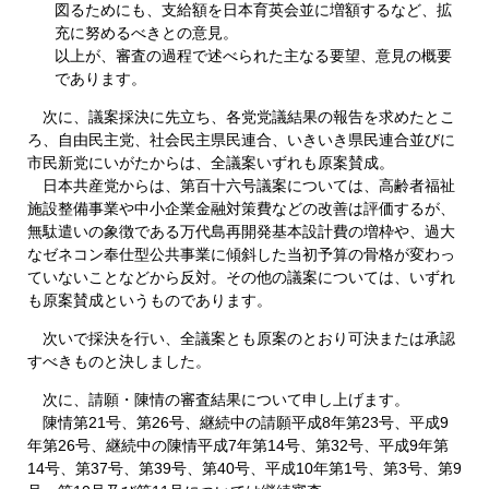
図るためにも、支給額を日本育英会並に増額するなど、拡
充に努めるべきとの意見。
以上が、審査の過程で述べられた主なる要望、意見の概要
であります。
次に、議案採決に先立ち、各党党議結果の報告を求めたとこ
ろ、自由民主党、社会民主県民連合、いきいき県民連合並びに
市民新党にいがたからは、全議案いずれも原案賛成。
日本共産党からは、第百十六号議案については、高齢者福祉
施設整備事業や中小企業金融対策費などの改善は評価するが、
無駄遣いの象徴である万代島再開発基本設計費の増枠や、過大
なゼネコン奉仕型公共事業に傾斜した当初予算の骨格が変わっ
ていないことなどから反対。その他の議案については、いずれ
も原案賛成というものであります。
次いで採決を行い、全議案とも原案のとおり可決または承認
すべきものと決しました。
次に、請願・陳情の審査結果について申し上げます。
陳情第21号、第26号、継続中の請願平成8年第23号、平成9
年第26号、継続中の陳情平成7年第14号、第32号、平成9年第
14号、第37号、第39号、第40号、平成10年第1号、第3号、第9