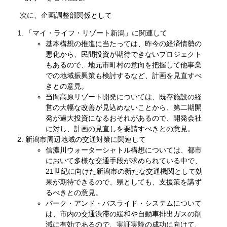
次に、企画調整部関係として
「マイ・ライフ・リゾート新潟」に関連して
基本構想の推進に当たっては、昨今の経済情勢の
悪化から、民間投資が期待できないプロジェクト
もあるので、地元市町村の意向を把握して他事業
での地域振興策も検討するなど、計画を見直すべ
きとの意見。
当間高原リゾート開発については、既存施設の経
営の大幅な改善が見込めないことから、第二期開
発が過大投資になるおそれがあるので、開発会社
に対し、計画の見直しを要請すべきとの意見。
新潟市周辺地域の交通対策に関連して
信濃川ウォーターシャトル構想については、都市
において多様な交通手段が求められている中で、
21世紀に向けた新潟市の新たな交通機関として効
果が期待できるので、県としても、支援策を講ず
るべきとの意見。
パーク・アンド・バスライド・システムについて
は、市内の交通渋滞の緩和や自動車排出ガスの削
減に有効であるので、実証実験の成功に向けて、