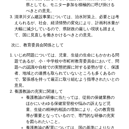
県としても、モニター参加を積極的に呼び掛ける
べきとの意見。
清津川ダム建設事業については、治水対策上、必要とは考
えられるが、社会、経済情勢の変化により、計画利水量が
大幅に減少しているので、県財政の厳しい現状も踏まえ
て、国に見直しを働きかけるべきとの意見。
次に、教育委員会関係として
いじめ問題については、児童、生徒の生命にもかかわる問
題であるが、小・中学校や市町村教育委員会において、問
題への認識や自校での実態把握に対する姿勢が甘く、保護
者、地域との連携も取られていないところも多くあるの
で、緊張感を持って厳正に取り組むよう指導されたいとの
意見。
養護教諭の充実に関連して
養護教諭の研修に当たっては、従前の保健業務の
ほかにいわゆる保健室登校や悩みの訴えなど児
童、生徒の精神的相談の増加により、心の教育指
導が重要となっているので、専門的な研修の充実
を図られたいこと。
養護教諭の配置については、国の基準によりなさ