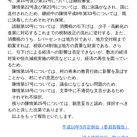
号、第10号及び第11号については継続審査。
陳情第22号及び第23号については、既に決議がなされ、国に
送付されたため、継続中の陳情平成8年第33号については、既
に決着したためそれぞれ保留。
請願第10号については、消費税の引下げは、少子・高齢化の
進展に対応するこれまでの税制改正の流れに逆行する。また、
消費税のうち、1パーセントは地方分であり、地方交付税まで
勘案すれば、税収の4割強は地方の貴重な財源である。さら
に、引下げによる経済への影響は否定できないが、数次の経済
対策や恒久減税実施の明言などにより、経済の再生を図ってい
るため、
陳情第16号については、村の将来の教育行政に影響を及ぼす
ことから、村にその意思がないため、
陳情第17号については、議会になじまない問題のため、
陳情第18号については、文章中に不適切な文言があるため
それぞれ不採択。
残りの陳情第25号については、願意妥当と認め、採択すべき
ものと決した次第であります。
以上をもって報告といたします。
平成10年9月定例会（委員長報告）