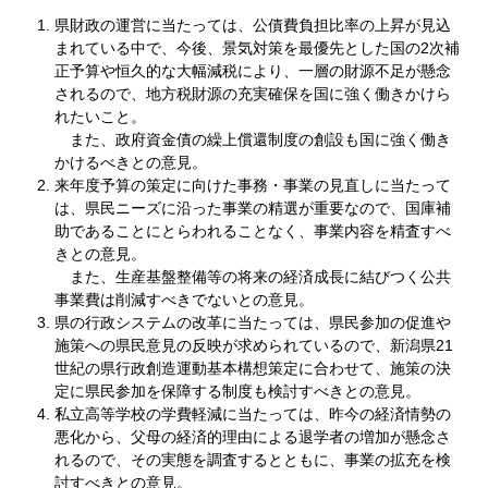
県財政の運営に当たっては、公債費負担比率の上昇が見込
まれている中で、今後、景気対策を最優先とした国の2次補
正予算や恒久的な大幅減税により、一層の財源不足が懸念
されるので、地方税財源の充実確保を国に強く働きかけら
れたいこと。
また、政府資金債の繰上償還制度の創設も国に強く働き
かけるべきとの意見。
来年度予算の策定に向けた事務・事業の見直しに当たって
は、県民ニーズに沿った事業の精選が重要なので、国庫補
助であることにとらわれることなく、事業内容を精査すべ
きとの意見。
また、生産基盤整備等の将来の経済成長に結びつく公共
事業費は削減すべきでないとの意見。
県の行政システムの改革に当たっては、県民参加の促進や
施策への県民意見の反映が求められているので、新潟県21
世紀の県行政創造運動基本構想策定に合わせて、施策の決
定に県民参加を保障する制度も検討すべきとの意見。
私立高等学校の学費軽減に当たっては、昨今の経済情勢の
悪化から、父母の経済的理由による退学者の増加が懸念さ
れるので、その実態を調査するとともに、事業の拡充を検
討すべきとの意見。