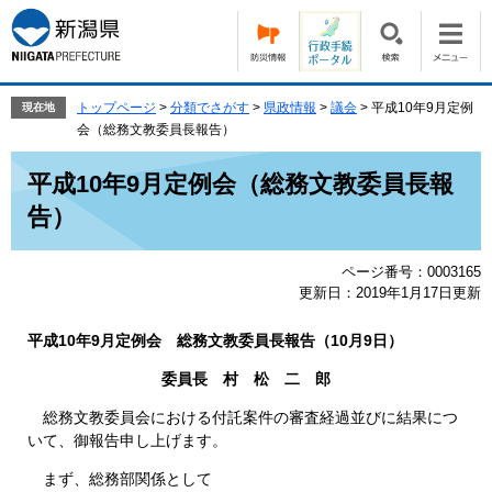
ペ
メ
ー
ニ
ジ
ュ
の
ー
先
を
トップページ
>
分類でさがす
>
県政情報
>
議会
>
平成10年9月定例
現在地
頭
飛
会（総務文教委員長報告）
で
ば
本
す。
し
平成10年9月定例会（総務文教委員長報
文
て
告）
本
文
へ
ページ番号：0003165
更新日：2019年1月17日更新
平成10年9月定例会 総務文教委員長報告（10月9日）
委員長 村 松 二 郎
総務文教委員会における付託案件の審査経過並びに結果につ
いて、御報告申し上げます。
まず、総務部関係として