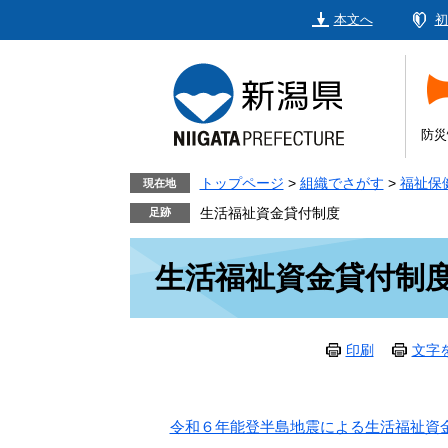
ペ
メ
本文へ
初
ー
ニ
ジ
ュ
の
ー
先
を
頭
飛
防災
で
ば
す。
し
トップページ
>
組織でさがす
>
福祉保
現在地
て
生活福祉資金貸付制度
本
本
文
生活福祉資金貸付制
文
へ
印刷
文字
令和６年能登半島地震による生活福祉資