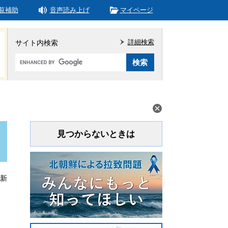
覧補助
音声読み上げ
マイページ
詳細検索
サイト内検索
Google
カ
ス
タ
ム
検
索
見つからないときは
更新