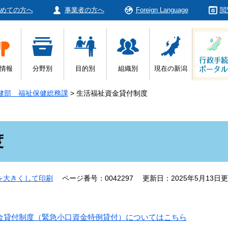
めての方へ
事業者の方へ
Foreign Language
閲
情報
分野別
目的別
組織別
現在の新潟
健部 福祉保健総務課
>
生活福祉資金貸付制度
度
を大きくして印刷
ページ番号：0042297
更新日：2025年5月13日
金貸付制度（緊急小口資金特例貸付）についてはこちら