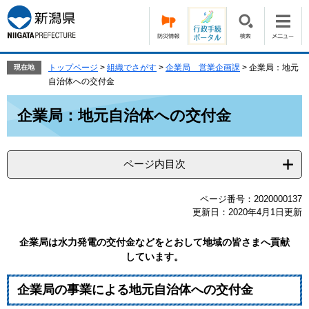
ペ
メ
ー
ニ
ジ
ュ
の
ー
先
を
トップページ
>
組織でさがす
>
企業局 営業企画課
>
企業局：地元
現在地
頭
飛
自治体への交付金
で
ば
本
す。
し
企業局：地元自治体への交付金
文
て
本
文
ページ内目次
へ
ページ番号：2020000137
更新日：2020年4月1日更新
企業局は水力発電の交付金などをとおして地域の皆さまへ貢献
しています。
企業局の事業による地元自治体への交付金