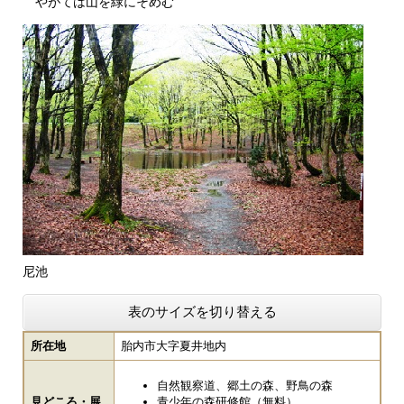
やがては山を緑にそめむ
尼池
表のサイズを切り替える
所在地
胎内市大字夏井地内
自然観察道、郷土の森、野鳥の森
見どころ・展
青少年の森研修館（無料）