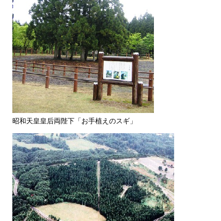
昭和天皇皇后両陛下「お手植えのスギ」