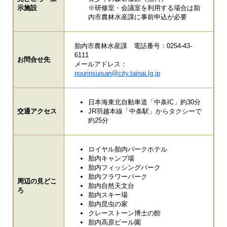
示施設
※研修室・会議室を利用する場合は胎
内市農林水産課に事前申込が必要
胎内市農林水産課 電話番号：0254-43-
6111
お問合せ先
メールアドレス：
nourinsuisan@city.tainai.lg.jp
日本海東北自動車道「中条IC」約30分
交通アクセス
JR羽越本線「中条駅」からタクシーで
約25分
ロイヤル胎内パークホテル
胎内キャンプ場
胎内フィッシングパーク
胎内フラワーパーク
周辺の見どこ
胎内自然天文台
ろ
胎内スキー場
胎内昆虫の家
クレーストーン博士の館
胎内高原ビール園