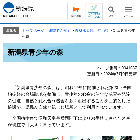
ペ
メ
ー
ニ
ジ
ュ
の
ー
先
を
トップページ
>
組織でさがす
>
農林水産部 治山課
>
新潟県青少年
現在地
頭
飛
の森
で
ば
本
す。
し
新潟県青少年の森
文
て
本
ページ番号：0041037
文
更新日：2024年7月9日更新
へ
「新潟県青少年の森」は、昭和47年に開催された第23回全国
植樹祭の会場跡地を整備し、青少年の心身の健全な成育や発達
の促進、自然と触れ合う機会を多く創出することを目的とした
施設で、県民が自然と親しむ場所として利用されています。
全国植樹祭で昭和天皇皇后両陛下によりお手植えされたスギ
が現在では大きく育っています。