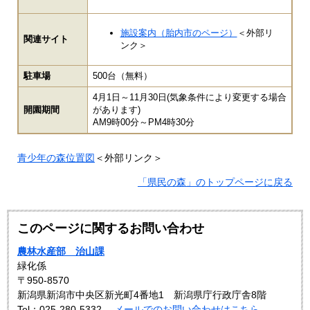
施設案内（胎内市のページ）
＜外部リ
関連サイト
ンク＞
駐車場
500台（無料）
4月1日～11月30日(気象条件により変更する場合
開園期間
があります)
AM9時00分～PM4時30分
青少年の森位置図
＜外部リンク＞
「県民の森」のトップページに戻る
このページに関するお問い合わせ
農林水産部 治山課
緑化係
〒950-8570
新潟県新潟市中央区新光町4番地1 新潟県庁行政庁舎8階
Tel：025-280-5332
メールでのお問い合わせはこちら