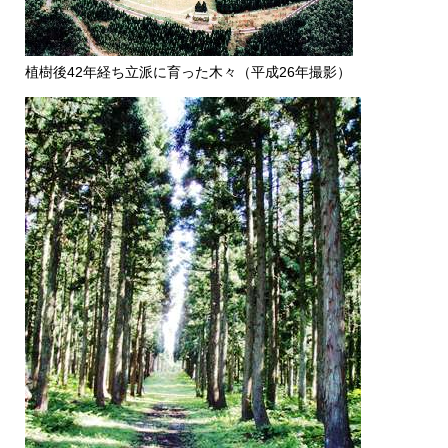
植樹後42年経ち立派に育った木々（平成26年撮影）