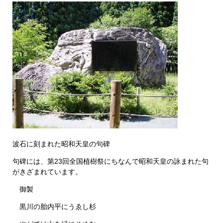
波石に刻まれた昭和天皇の句碑
句碑には、第23回全国植樹祭にちなんで昭和天皇の詠まれた句
がきざまれています。
御製
黒川の胎内平にうゑし杉