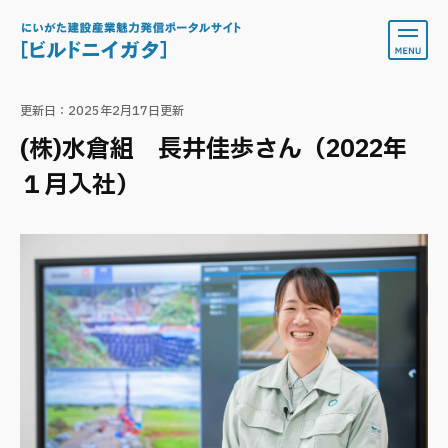
ペ
メ
ー
ニ
ジ
ュ
の
ー
本
先
を
文
更新日：2025年2月17日更新
頭
飛
で
ば
(株)水倉組 長井佳歩さん（2022年
す
し
。
て
１月入社）
本
文
へ