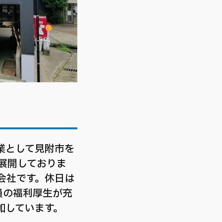
業として見附市を
展開しておりま
会社です。休日は
員の福利厚生が充
加しています。