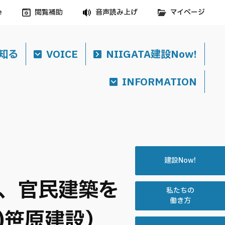
e
閲覧補助
音声読み上げ
マイページ
知る
VOICE
NIIGATA建設Now!
INFORMATION
建設Now!
、官民建築を
私たちの
働き方
(株)笹原建設）