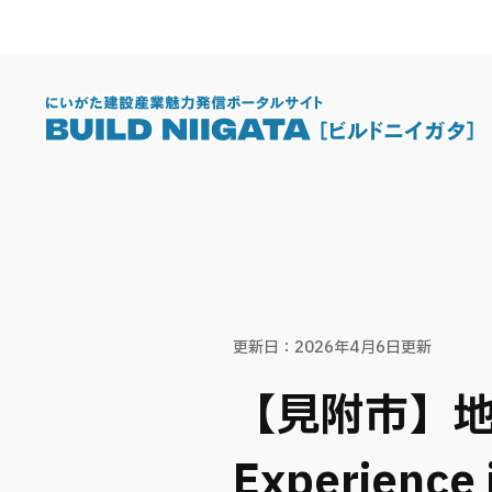
ペ
メ
ー
ニ
ジ
ュ
の
ー
先
を
頭
飛
で
ば
す
し
本
。
て
文
本
文
更新日：2026年4月6日更新
へ
【見附市】
Experie