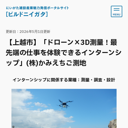
ペ
メ
ー
ニ
ジ
ュ
の
ー
本
先
を
文
更新日：2026年5月1日更新
頭
飛
で
ば
【上越市】「ドローン×3D測量！最
す
し
。
て
先端の仕事を体験できるインターンシ
本
ップ」(株)かみえちご測地
文
へ
​インターンシップに関係する業種：
測量・調査・設計​