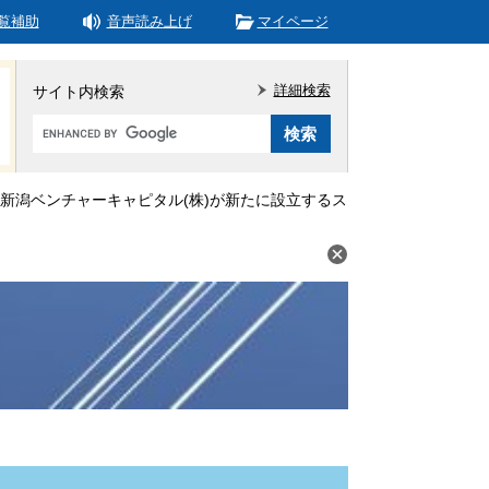
覧補助
音声読み上げ
マイページ
詳細検索
サイト内検索
Google
カ
ス
タ
新潟ベンチャーキャピタル(株)が新たに設立するス
ム
検
索