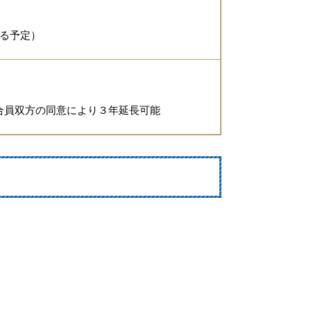
募る予定）
合員双方の同意により３年延長可能