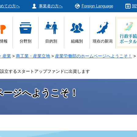
めての方へ
事業者の方へ
Foreign Language
閲
情報
分野別
目的別
組織別
現在の新潟
・産業
>
商工業・産業立地
>
産業労働部のホームページへようこそ！
>
に設立するスタートアップファンドに出資します
ページへようこそ！
本