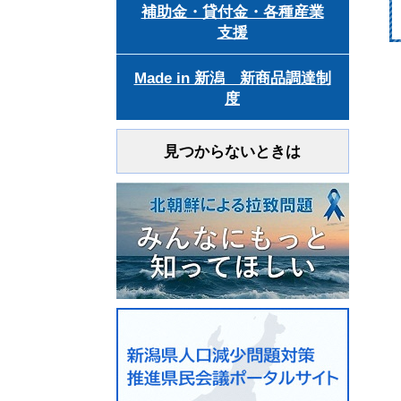
補助金・貸付金・各種産業
支援
Made in 新潟 新商品調達制
度
見つからないときは