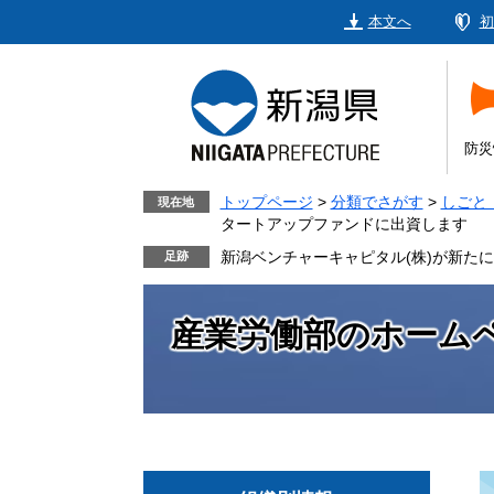
ペ
メ
本文へ
初
ー
ニ
ジ
ュ
の
ー
先
を
頭
飛
防災
で
ば
す。
し
トップページ
>
分類でさがす
>
しごと
現在地
タートアップファンドに出資します
て
本
新潟ベンチャーキャピタル(株)が新た
文
へ
産業労働部のホーム