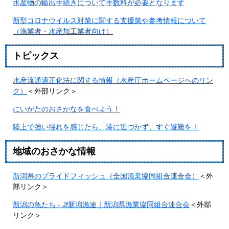
水産物の輸出手続きについて手数料が必要となります
新型コロナウイルス対策に関する支援策や参考情報について
（漁業者・水産加工業者向け）
トピックス
水産流通適正化法に関する情報（水産庁ホームページへのリン
ク）
＜外部リンク＞
にいがたのおさかなを食べよう！
陸上で強い揺れを感じたら、港に近づかず、すぐ避難を！
地域のおさかな情報
新潟県のプライドフィッシュ（全国漁業協同組合連合会）
＜外
部リンク＞
新潟の魚たち - Jf新潟漁連｜新潟県漁業協同組合連合会
＜外部
リンク＞