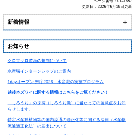
ページ番号：0141687
更新日：2026年6月19日更新
新着情報
お知らせ
クロマグロ遊漁の規制について
水産職インターンシップのご案内
1dayオープン‧県庁2026 水産職の実施プログラム
越後本ズワイに関する情報はこちらをご覧ください！
「しろうお」の採捕（しろうお漁）に当たっての留意点をお知
らせします。​
特定水産動植物等の国内流通の適正化等に関する法律（水産物
流通適正化法）の届出について