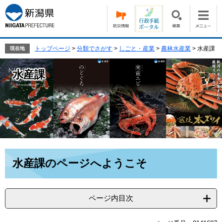
ペ
メ
ー
ニ
ジ
ュ
の
ー
先
を
トップページ
>
分類でさがす
>
しごと・産業
>
農林水産業
>
水産課
現在地
頭
飛
で
ば
水産課
す。
し
て
本
文
へ
本
水産課のページへようこそ
文
ページ内目次