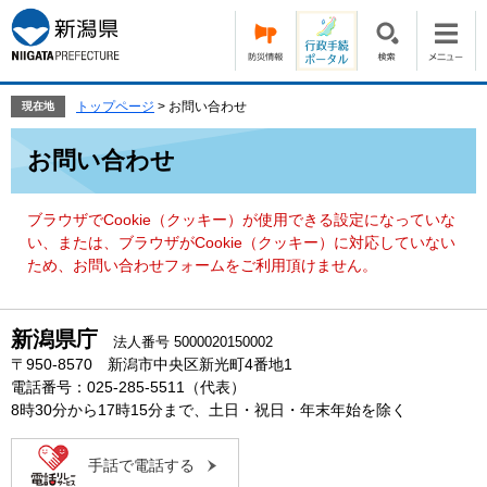
ペ
メ
ー
ニ
ジ
ュ
の
ー
先
を
トップページ
>
お問い合わせ
現在地
頭
飛
本
で
ば
お問い合わせ
文
す。
し
て
本
ブラウザでCookie（クッキー）が使用できる設定になっていな
文
い、または、ブラウザがCookie（クッキー）に対応していない
へ
ため、お問い合わせフォームをご利用頂けません。
新潟県庁
法人番号 5000020150002
〒950-8570 新潟市中央区新光町4番地1
電話番号：025-285-5511（代表）
8時30分から17時15分まで、土日・祝日・年末年始を除く
手話で電話する