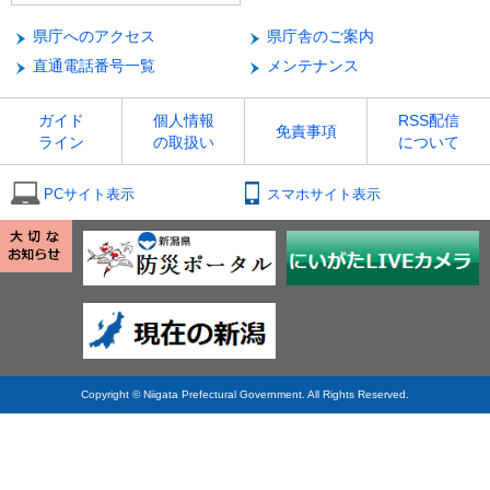
県庁へのアクセス
県庁舎のご案内
直通電話番号一覧
メンテナンス
ガイド
個人情報
RSS配信
免責事項
ライン
の取扱い
について
PCサイト表示
スマホサイト表示
Copyright © Niigata Prefectural Government. All Rights Reserved.